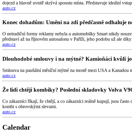
dojezd a hlavně uvnitř skrývá spoustu místa. Představuje ideální vstu
auto.cz
Konec dohadům: Umění na zdi předčasně odhaluje n
O netradiční formy reklamy nebyla u automobilky Smart nikdy nouze. A
představí až na říjnovém autosalonu v Paříži, jeho podobu už ale dí
auto.cz
Dlouhodobé smlouvy i na mýtné? Kamioňáci kvůli je
Smlouva na paušální měsíční mýtné na mostě mezi USA a Kanadou nutí
auto.cz
Že lidi chtějí kombíky? Poslední skladovky Volva V9
Co zákazníci říkají, že chtějí, a co zákazníci reálně kupují, jsou ča
kombi s obrovskými slevami.
auto.cz
Calendar