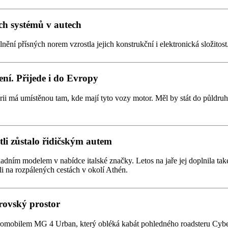
ích systémů v autech
lnění přísných norem vzrostla jejich konstrukční i elektronická složito
ení. Přijede i do Evropy
rii má umístěnou tam, kde mají tyto vozy motor. Měl by stát do půldr
stli zůstalo řidičským autem
kladním modelem v nabídce italské značky. Letos na jaře jej doplnila t
ali na rozpálených cestách v okolí Athén.
rovský prostor
romobilem MG 4 Urban, který obléká kabát pohledného roadsteru Cybers