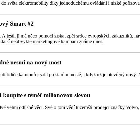
p do světa elektromobility díky jednoduchému ovládání i nízké pořizova
ový Smart #2
 jestli jí má něco pomoci získat zpět srdce evropských zákazníků, náv
ky další neobvyklé marketingové kampani známe dnes.
dné nesmí na nový most
 řidiče kamionů jezdit po starém mostě, i když už je otevřený nový. 
0 koupíte s téměř milionovou slevou
sto dvě velmi odlišné věci. Své o tom vědí tuzemští prodejci značky Vol