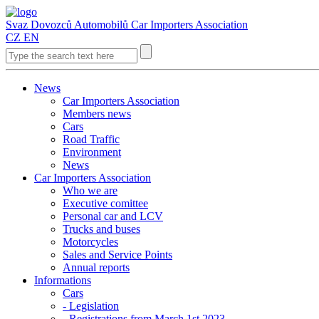
Svaz Dovozců Automobilů
Car Importers Association
CZ
EN
News
Car Importers Association
Members news
Cars
Road Traffic
Environment
News
Car Importers Association
Who we are
Executive comittee
Personal car and LCV
Trucks and buses
Motorcycles
Sales and Service Points
Annual reports
Informations
Cars
- Legislation
- Registrations from March 1st 2023