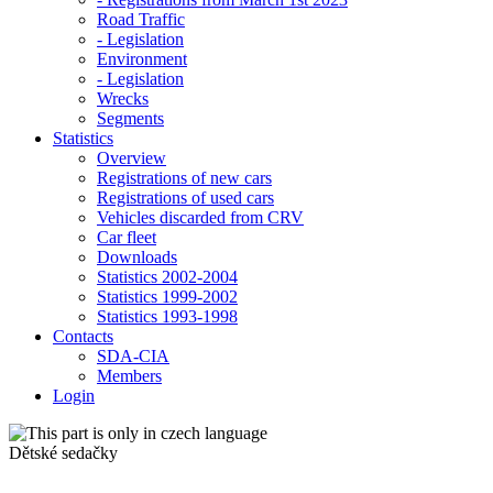
Road Traffic
- Legislation
Environment
- Legislation
Wrecks
Segments
Statistics
Overview
Registrations of new cars
Registrations of used cars
Vehicles discarded from CRV
Car fleet
Downloads
Statistics 2002-2004
Statistics 1999-2002
Statistics 1993-1998
Contacts
SDA-CIA
Members
Login
Dětské sedačky