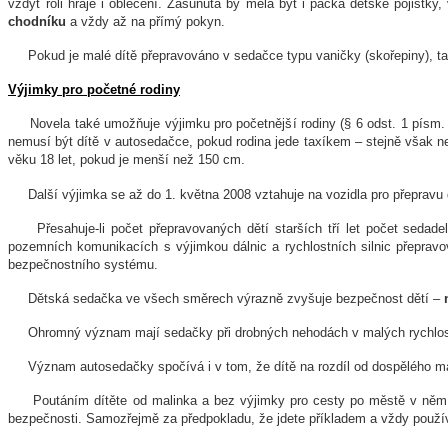
vždyť roli hraje i oblečení. Zasunuta by měla být i páčka dětské pojistky
chodníku
a vždy až na přímý pokyn.
Pokud je malé dítě přepravováno v sedačce typu vaničky (skořepiny), t
Výjimky pro početné rodiny
Novela také umožňuje výjimku pro početnější rodiny (§ 6 odst. 1 písm.
nemusí být dítě v autosedačce, pokud rodina jede taxíkem – stejně však 
věku 18 let, pokud je menší než 150 cm.
Další výjimka se až do 1. května 2008 vztahuje na vozidla pro přeprav
Přesahuje-li počet přepravovaných dětí starších tří let počet sed
pozemních komunikacích s výjimkou dálnic a rychlostních silnic přepra
bezpečnostního systému.
Dětská sedačka ve všech směrech výrazně zvyšuje bezpečnost dětí –
Ohromný význam mají sedačky při drobných nehodách v malých rychlostec
Význam autosedačky spočívá i v tom, že dítě na rozdíl od dospělého málo
Poutáním dítěte od malinka a bez výjimky pro cesty po městě v něm vy
bezpečnosti. Samozřejmě za předpokladu, že jdete příkladem a vždy použí