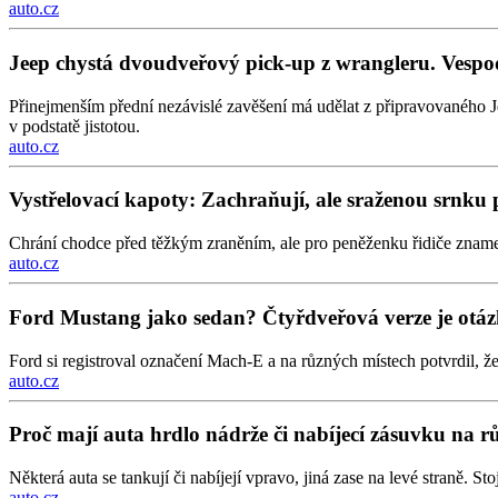
auto.cz
Jeep chystá dvoudveřový pick-up z wrangleru. Vesp
Přinejmenším přední nezávislé zavěšení má udělat z připravovaného J
v podstatě jistotou.
auto.cz
Vystřelovací kapoty: Zachraňují, ale sraženou srnku pr
Chrání chodce před těžkým zraněním, ale pro peněženku řidiče znamen
auto.cz
Ford Mustang jako sedan? Čtyřdveřová verze je otá
Ford si registroval označení Mach-E a na různých místech potvrdil, ž
auto.cz
Proč mají auta hrdlo nádrže či nabíjecí zásuvku na 
Některá auta se tankují či nabíjejí vpravo, jiná zase na levé straně. S
auto.cz