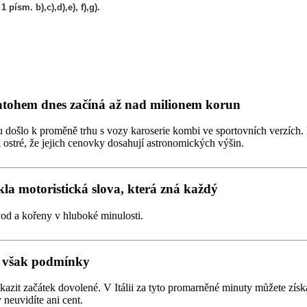
 písm. b),c),d),e), f),g).
atohem dnes začíná až nad milionem korun
u došlo k proměně trhu s vozy karoserie kombi ve sportovních verzích
 ostré, že jejich cenovky dosahují astronomických výšin.
la motoristická slova, která zná každý
od a kořeny v hluboké minulosti.
to však podmínky
okazit začátek dovolené. V Itálii za tyto promarněné minuty můžete zí
neuvidíte ani cent.