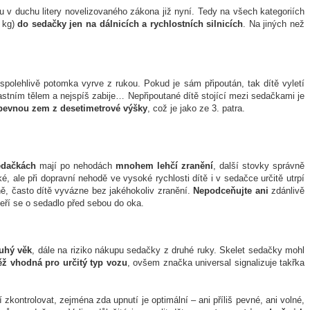
u v duchu litery novelizovaného zákona již nyní. Tedy na všech kategoriích
 kg)
do sedačky jen na dálnicích a rychlostních silnicích
. Na jiných než
spolehlivě potomka vyrve z rukou. Pokud je sám připoután, tak dítě vyletí
astním tělem a nejspíš zabije… Nepřipoutané dítě stojící mezi sedačkami je
pevnou zem z desetimetrové výšky
, což je jako ze 3. patra.
edačkách
mají po nehodách
mnohem lehčí zranění
, další stovky správně
 ale při dopravní nehodě ve vysoké rychlosti dítě i v sedačce určitě utrpí
ě, často dítě vyvázne bez jakéhokoliv zranění.
Nepodceňujte ani
zdánlivě
deří se o sedadlo před sebou do oka.
ouhý věk
, dále na riziko nákupu sedačky z druhé ruky. Skelet sedačky mohl
ž vhodná pro určitý typ vozu
, ovšem značka universal signalizuje takřka
kontrolovat, zejména zda upnutí je optimální – ani příliš pevné, ani volné,