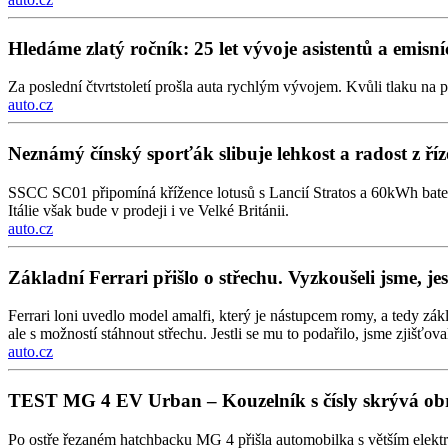
Hledáme zlatý ročník: 25 let vývoje asistentů a emisn
Za poslední čtvrtstoletí prošla auta rychlým vývojem. Kvůli tlaku na p
auto.cz
Neznámý čínský sporťák slibuje lehkost a radost z říz
SSCC SC01 připomíná křížence lotusů s Lancií Stratos a 60kWh bate
Itálie však bude v prodeji i ve Velké Británii.
auto.cz
Základní Ferrari přišlo o střechu. Vyzkoušeli jsme, je
Ferrari loni uvedlo model amalfi, který je nástupcem romy, a tedy zá
ale s možností stáhnout střechu. Jestli se mu to podařilo, jsme zjišťov
auto.cz
TEST MG 4 EV Urban – Kouzelník s čísly skrývá ob
Po ostře řezaném hatchbacku MG 4 přišla automobilka s větším elekt