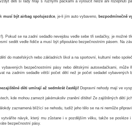
, vždyť děti si rády hrají s různými páčkami a vyloučit nelze ani rozepnutí
ak
musí být airbag spolujezdce
, je-li jím auto vybaveno,
bezpodmínečně vy
 f). Pokud se na zadní sedadlo nevejdou vedle sebe tři sedačky, je možné tř
nesmí sedět vedle řidiče a musí být připoutáno bezpečnostním pásem. Na z
u dětí do mateřských nebo základních škol a na sportovní, kulturní nebo sp
adel vybavených bezpečnostními pásy nebo dětskými autosedačkami, může ř
vovat na zadním sedadle větší počet dětí než je počet sedadel vybavených
nezajištěné děti umírají až sedmkrát častěji!
Dopravní nehody mají ve vyspě
h, kde mohou zamezit jakémukoliv zranění dítěte! Ze zajištěných dětí jich 
kdy zaznamená blížící se nehodu, tudíž jeho tělo se na ni nemůže připravit. I
tváříte návyk, který mu zůstane i v pozdějším věku, takže se posléze i ja
váte bezpečnostní pásy.