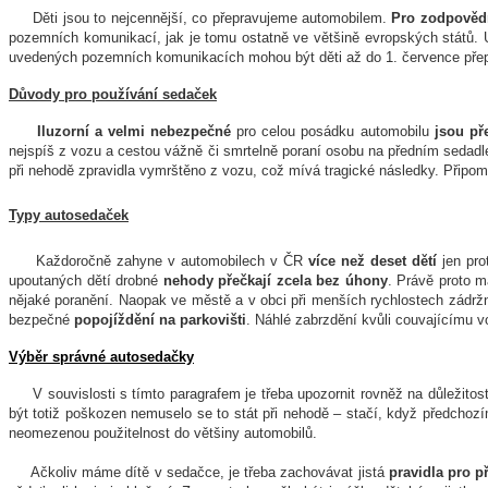
Děti jsou to nejcennější, co přepravujeme automobilem.
Pro zodpovědn
pozemních komunikací, jak je tomu ostatně ve většině evropských států.
uvedených pozemních komunikacích mohou být děti až do 1. července pře
Důvody pro používání sedaček
Iluzorní a velmi nebezpečné
pro celou posádku automobilu
jsou př
nejspíš z vozu a cestou vážně či smrtelně poraní osobu na předním sedadle
při nehodě zpravidla vymrštěno z vozu, což mívá tragické následky. Přip
Typy autosedaček
Každoročně zahyne v automobilech v ČR
více než deset dětí
jen pro
upoutaných dětí drobné
nehody přečkají zcela bez úhony
. Právě proto m
nějaké poranění. Naopak ve městě a v obci při menších rychlostech zádrž
bezpečné
popojíždění na parkovišti
. Náhlé zabrzdění kvůli couvajícímu v
Výběr správné autosedačky
V souvislosti s tímto paragrafem je třeba upozornit rovněž na důležito
být totiž poškozen nemuselo se to stát při nehodě – stačí, když předcho
neomezenou použitelnost do většiny automobilů.
Ačkoliv máme dítě v sedačce, je třeba zachovávat jistá
pravidla pro p