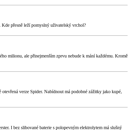
st. Kde přesně leží pomyslný uživatelský vrchol?
uhého milionu, ale přinejmenším zprvu nebude k mání každému. Kromě
aké otevřená verze Spider. Nabídnout má podobné zážitky jako kupé,
ter. I bez slibované baterie s polopevným elektrolytem má slušný