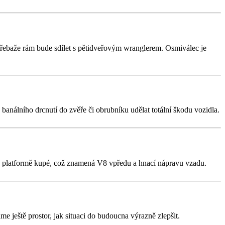
 třebaže rám bude sdílet s pětidveřovým wranglerem. Osmiválec je
análního drcnutí do zvěře či obrubníku udělat totální škodu vozidla.
 na platformě kupé, což znamená V8 vpředu a hnací nápravu vzadu.
áme ještě prostor, jak situaci do budoucna výrazně zlepšit.