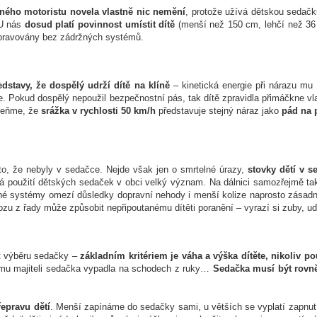
ého motoristu novela vlastně nic nemění
, protože užívá dětskou sedačk
 U nás
dosud platí povinnost umístit dítě
(menší než 150 cm, lehčí než 36
pravovány bez zádržných systémů.
edstavy, že dospělý udrží dítě na klíně
– kinetická energie při nárazu mu 
. Pokud dospělý nepoužil bezpečnostní pás, tak dítě zpravidla přimáčkne vl
omeňme, že
srážka v rychlosti 50 km/h
představuje stejný náraz jako
pád na 
to, že nebyly v sedačce. Nejde však jen o smrtelné úrazy,
stovky dětí v s
á použití dětských sedaček v obci velký význam. Na dálnici samozřejmě také,
né systémy omezí důsledky dopravní nehody i menší kolize naprosto zásadn
ozu z řady může způsobit nepřipoutanému dítěti poranění – vyrazí si zuby, u
st výběru sedačky –
základním kritériem je váha a výška dítěte, nikoliv p
zímu majiteli sedačka vypadla na schodech z ruky…
Sedačka musí být rovně
řepravu dětí
. Menší zapínáme do sedačky sami, u větších se vyplatí zapnutí z