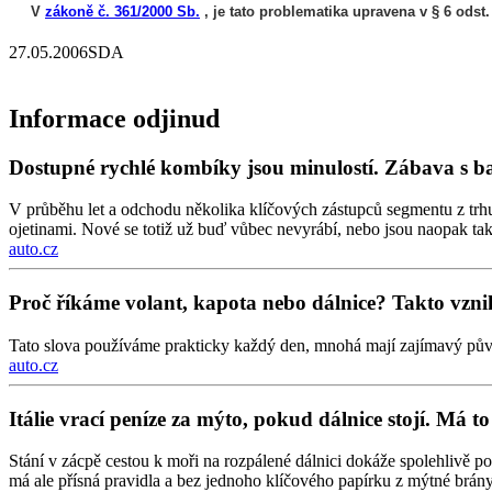
V
zákoně č. 361/2000 Sb.
, je tato problematika upravena v § 6 odst. 1
27.05.2006
SDA
Informace odjinud
Dostupné rychlé kombíky jsou minulostí. Zábava s b
V průběhu let a odchodu několika klíčových zástupců segmentu z trh
ojetinami. Nové se totiž už buď vůbec nevyrábí, nebo jsou naopak tak
auto.cz
Proč říkáme volant, kapota nebo dálnice? Takto vznik
Tato slova používáme prakticky každý den, mnohá mají zajímavý pův
auto.cz
Itálie vrací peníze za mýto, pokud dálnice stojí. Má 
Stání v zácpě cestou k moři na rozpálené dálnici dokáže spolehlivě p
má ale přísná pravidla a bez jednoho klíčového papírku z mýtné brány 