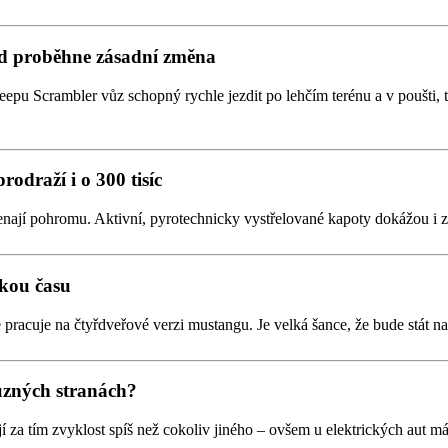
od proběhne zásadní změna
eepu Scrambler vůz schopný rychle jezdit po lehčím terénu a v poušti,
odraží i o 300 tisíc
ají pohromu. Aktivní, pyrotechnicky vystřelované kapoty dokážou i z b
zkou času
e pracuje na čtyřdveřové verzi mustangu. Je velká šance, že bude stát
různých stranách?
tojí za tím zvyklost spíš než cokoliv jiného – ovšem u elektrických aut m