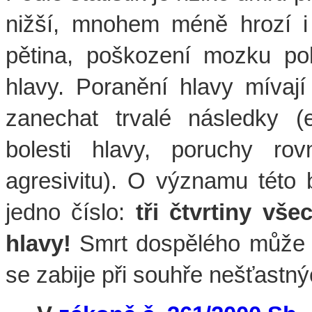
nižší, mnohem méně hrozí i d
pětina, poškození mozku po
hlavy. Poranění hlavy míva
zanechat trvalé následky (e
bolesti hlavy, poruchy rov
agresivitu). O významu této
jedno číslo:
tři čtvrtiny vš
hlavy!
Smrt dospělého může na
se zabije při souhře nešťastnýc