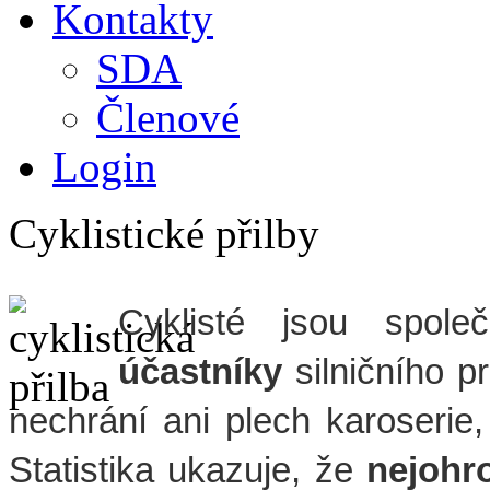
Kontakty
SDA
Členové
Login
Cyklistické přilby
Cyklisté jsou spo
účastníky
silničního p
nechrání ani plech karoserie,
Statistika ukazuje, že
nejohro