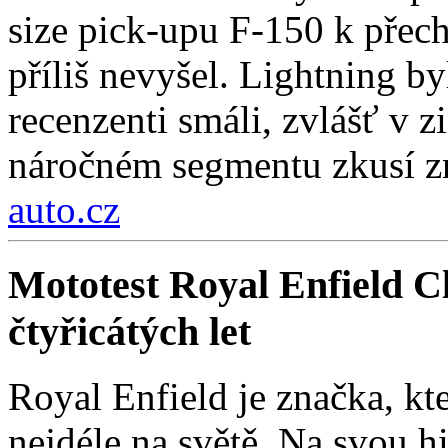
size pick-upu F-150 k přech
příliš nevyšel. Lightning by
recenzenti smáli, zvlášť v 
náročném segmentu zkusí zn
auto.cz
Mototest Royal Enfield Cl
čtyřicátých let
Royal Enfield je značka, kt
nejdéle na světě. Na svou hi