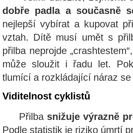
dobře padla a současně se
nejlepší vybírat a kupovat př
vztah. Dítě musí umět s při
přilba neprojde „crashtestem“
může sloužit i řadu let. Po
tlumící a rozkládající náraz s
Viditelnost cyklistů
Přilba
snižuje výrazně p
Podle statistik je riziko úmrtí 