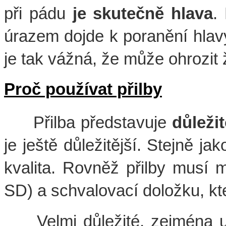
při pádu
je skutečně hlava
.
úrazem dojde k poranění hlavy
je tak vážná, že může ohrozit ž
Proč používat přilby
Přilba představuje
důleži
je ještě důležitější. Stejně ja
kvalita. Rovněž přilby musí m
SD) a schvalovací doložku, kt
Velmi důležité, zejména u d