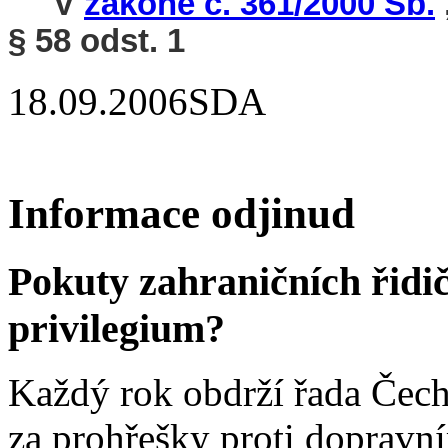
V
zákoně č. 361/2000 Sb.
§ 58 odst. 1
18.09.2006
SDA
Informace odjinud
Pokuty zahraničních řidi
privilegium?
Každý rok obdrží řada Čech
za prohřešky proti dopravn