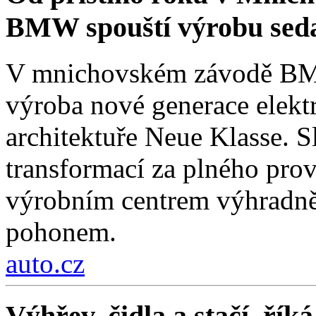
BMW spouští výrobu sed
V mnichovském závodě BMW
výroba nové generace elekt
architektuře Neue Klasse. S
transformací za plného pro
výrobním centrem výhradně 
pohonem.
auto.cz
Výhřev, čidla a stačí, ří