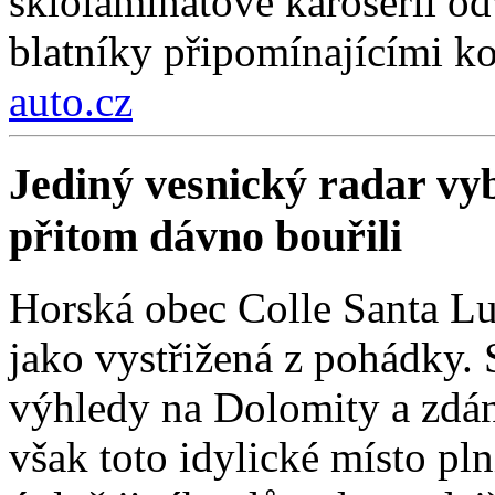
sklolaminátové karoserii odv
blatníky připomínajícími k
auto.cz
Jediný vesnický radar vyb
přitom dávno bouřili
Horská obec Colle Santa Lu
jako vystřižená z pohádky. S
výhledy na Dolomity a zdánl
však toto idylické místo pln