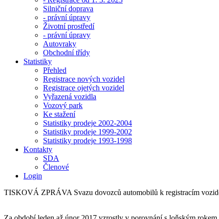
Silniční doprava
- právní úpravy
Životní prostředí
- právní úpravy
Autovraky
Obchodní třídy
Statistiky
Přehled
Registrace nových vozidel
Registrace ojetých vozidel
Vyřazená vozidla
Vozový park
Ke stažení
Statistiky prodeje 2002-2004
Statistiky prodeje 1999-2002
Statistiky prodeje 1993-1998
Kontakty
SDA
Členové
Login
TISKOVÁ ZPRÁVA Svazu dovozců automobilů k registracím vozid
Za období leden až únor 2017 vzrostly v porovnání s loňským rokem r