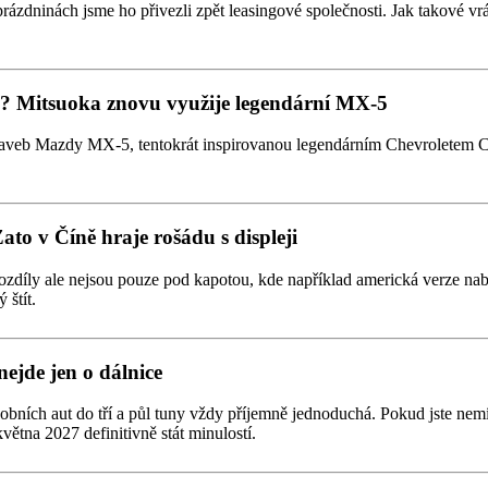
prázdninách jsme ho přivezli zpět leasingové společnosti. Jak takové vrá
tmi? Mitsuoka znovu využije legendární MX-5
taveb Mazdy MX-5, tentokrát inspirovanou legendárním Chevroletem Co
Zato v Číně hraje rošádu s displeji
zdíly ale nejsou pouze pod kapotou, kde například americká verze nabízí
 štít.
nejde jen o dálnice
obních aut do tří a půl tuny vždy příjemně jednoduchá. Pokud jste nemí
větna 2027 definitivně stát minulostí.