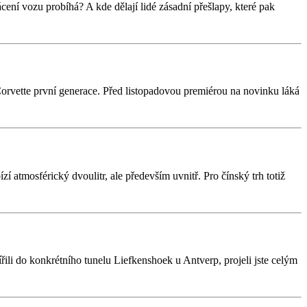
cení vozu probíhá? A kde dělají lidé zásadní přešlapy, které pak
rvette první generace. Před listopadovou premiérou na novinku láká
 atmosférický dvoulitr, ale především uvnitř. Pro čínský trh totiž
řili do konkrétního tunelu Liefkenshoek u Antverp, projeli jste celým