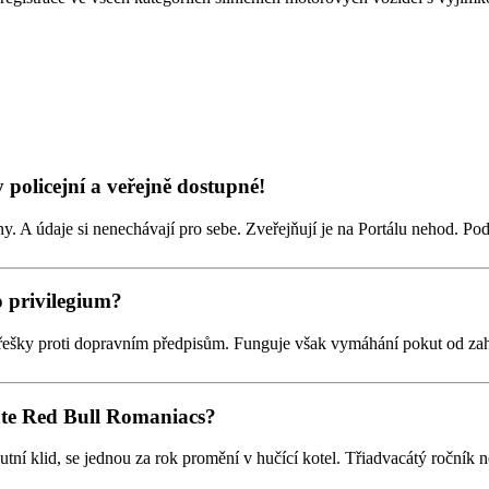
y policejní a veřejně dostupné!
. A údaje si nenechávají pro sebe. Zveřejňují je na Portálu nehod. Pod
o privilegium?
řešky proti dopravním předpisům. Funguje však vymáhání pokut od zahra
áte Red Bull Romaniacs?
ní klid, se jednou za rok promění v hučící kotel. Třiadvacátý ročník n