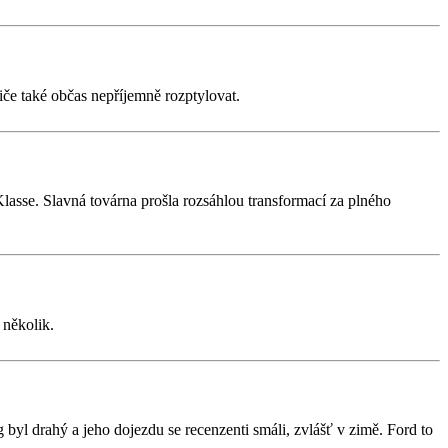
diče také občas nepříjemně rozptylovat.
sse. Slavná továrna prošla rozsáhlou transformací za plného
 několik.
 byl drahý a jeho dojezdu se recenzenti smáli, zvlášť v zimě. Ford to