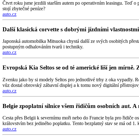
Čtvrt roku jsme jezdili starším autem po operativním leasingu. Teď o 
stojí zbytečné peníze?
auto.cz
Další klasická corvette s dobrými jízdními vlastnos
Japonská automobilka Mitsuoka chystá další ze svých osobitých přes
postupným odhalováním tvarů i techniky.
auto.cz
Evropská Kia Seltos se od té americké liší jen mírně. 
Zvenku jako by si modely Seltos pro jednotlivé trhy z oka vypadly. Ro
vůz dostal obrovský zábavní displej a k tomu nový digitální přístrojový
auto.cz
Belgie zpoplatní silnice všem řidičům osobních aut. A 
Cesta přes Belgii k severnímu moři nebo do Francie byla pro řidiče os
královstvím bez jediného poplatku. Tento bezplatný stav se má od 1. k
auto.cz