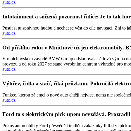
auto.cz
Infotainment a snížená pozornost řidiče: Je to tak hor
Pustit si tu správnou hudbu a nechat se vést do cíle navigací. Zní to
auto.cz
Od příštího roku v Mnichově už jen elektromobily. 
V mnichovském závodě BMW Group odstartovala sériová výroba nové g
provozu a od roku 2027 se stane výrobním centrem výhradně pro mod
auto.cz
Výhřev, čidla a stačí, říká průzkum. Pokročilá elektr
Funkce, kterou zájemci o nové auto chtějí nejvíce, nemá nic společnéh
auto.cz
Ford to s elektrickým pick-upem nevzdává. Prozradil
Pokus automobilky Ford přesvědčit tradiční zákazníky full-size pick-u
na to však v méně náročném segmentu zkusí znovu a za skvělou cenu