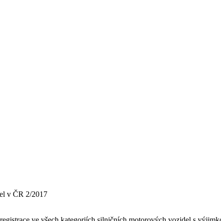
el v ČR 2/2017
egistrace ve všech kategoriích silničních motorových vozidel s výjim