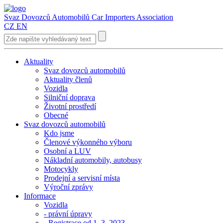
Svaz Dovozců Automobilů
Car Importers Association
CZ
EN
Aktuality
Svaz dovozců automobilů
Aktuality členů
Vozidla
Silniční doprava
Životní prostředí
Obecné
Svaz dovozců automobilů
Kdo jsme
Členové výkonného výboru
Osobní a LUV
Nákladní automobily, autobusy
Motocykly
Prodejní a servisní místa
Výroční zprávy
Informace
Vozidla
- právní úpravy
- Registrace od 1. 3. 2023