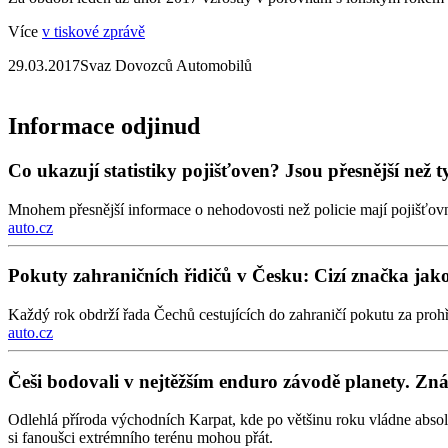
Více
v tiskové zprávě
29.03.2017
Svaz Dovozců Automobilů
Informace odjinud
Co ukazují statistiky pojišťoven? Jsou přesnější než t
Mnohem přesnější informace o nehodovosti než policie mají pojišťovny
auto.cz
Pokuty zahraničních řidičů v Česku: Cizí značka jak
Každý rok obdrží řada Čechů cestujících do zahraničí pokutu za proh
auto.cz
Češi bodovali v nejtěžším enduro závodě planety. Zn
Odlehlá příroda východních Karpat, kde po většinu roku vládne absolut
si fanoušci extrémního terénu mohou přát.