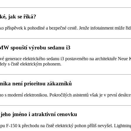
ké, jak se říká?
 jako příspěvek k pohodlné a bezpečné cestě. Jenže infotainment může ři
BMW spouští výrobu sedanu i3
enerace elektrického sedanu i3 postaveného na architektuře Neue Kla
ely s čistě elektrickým pohonem.
onika není prioritou zákazníků
o s moderní elektronikou. Pokročilých asistentů však je v první desítce
 jeho jméno i atraktivní cenovku
pu F-150 k přechodu na čistě elektrický pohon příliš nevyšel. Lightning
.