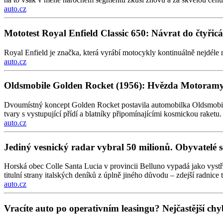
auto.cz
Mototest Royal Enfield Classic 650: Návrat do čtyřicá
Royal Enfield je značka, která vyrábí motocykly kontinuálně nejdéle 
auto.cz
Oldsmobile Golden Rocket (1956): Hvězda Motoramy 
Dvoumístný koncept Golden Rocket postavila automobilka Oldsmobile
tvary s vystupující přídí a blatníky připomínajícími kosmickou raketu.
auto.cz
Jediný vesnický radar vybral 50 milionů. Obyvatelé s
Horská obec Colle Santa Lucia v provincii Belluno vypadá jako vystři
titulní strany italských deníků z úplně jiného důvodu – zdejší radnice 
auto.cz
Vracíte auto po operativním leasingu? Nejčastější chyb