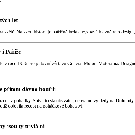
tých let
na světě. Na svou historii je patřičně hrdá a vyznává hlavně retrodesi
i Paříže
 v roce 1956 pro putovní výstavu General Motors Motorama. Designer
e přitom dávno bouřili
žená z pohádky. Sotva tři sta obyvatel, úchvatné výhledy na Dolomity a 
totiž objevila recept na pohádkové bohatství.
y jsou ty triviální