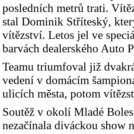
posledních metrů trati. Ví
stal Dominik Stříteský, kte
vítězství. Letos jel ve spe
barvách dealerského Auto
Teamu triumfoval již dvakrá
vedení v domácím šampionát
ulicích města, potom vítězst
Soutěž v okolí Mladé Bolesl
nezačínala diváckou show 