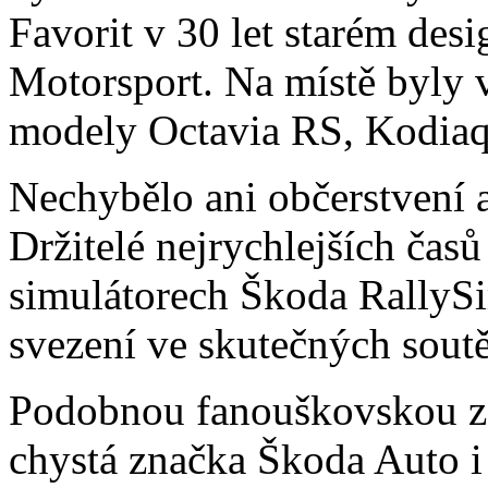
Favorit v 30 let starém de
Motorsport. Na místě byly v
modely Octavia RS, Kodiaq
Nechybělo ani občerstvení a
Držitelé nejrychlejších časů
simulátorech Škoda RallySi
svezení ve skutečných sout
Podobnou fanouškovskou zó
chystá značka Škoda Auto 