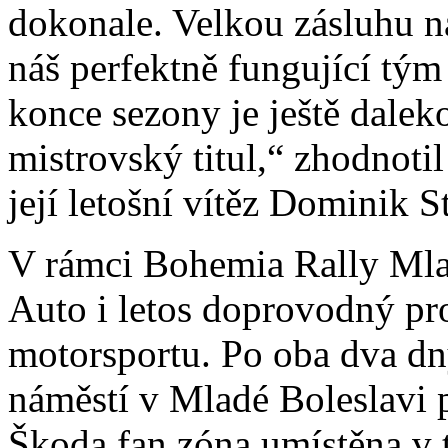
dokonale. Velkou zásluhu n
náš perfektně fungující tým
konce sezony je ještě dalek
mistrovský titul,“ zhodnot
její letošní vítěz Dominik St
V rámci Bohemia Rally Mla
Auto i letos doprovodný pr
motorsportu. Po oba dva d
náměstí v Mladé Boleslavi 
Škoda fan zóna umístěna v t