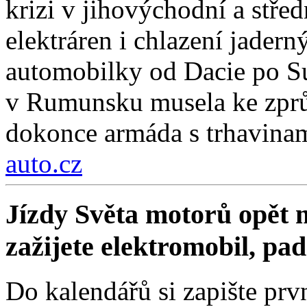
krizi v jihovýchodní a stř
elektráren i chlazení jadern
automobilky od Dacie po Su
v Rumunsku musela ke zprů
dokonce armáda s trhavinam
auto.cz
Jízdy Světa motorů opět m
zažijete elektromobil, pa
Do kalendářů si zapište prv