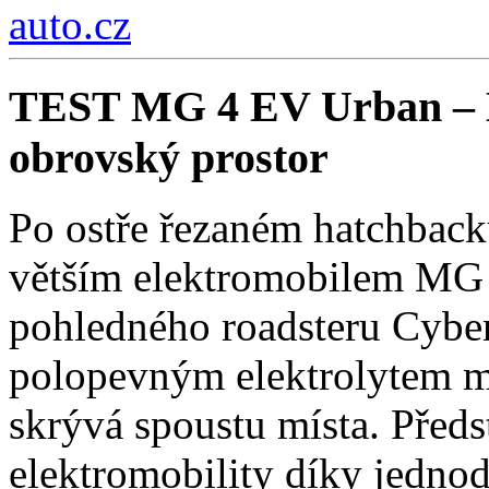
auto.cz
TEST MG 4 EV Urban – Ko
obrovský prostor
Po ostře řezaném hatchback
větším elektromobilem MG 
pohledného roadsteru Cybers
polopevným elektrolytem má
skrývá spoustu místa. Předs
elektromobility díky jedno