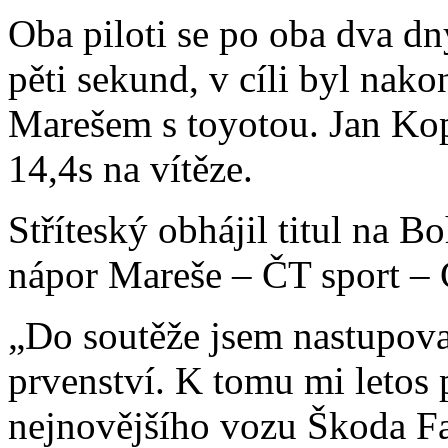
Oba piloti se po oba dva d
pěti sekund, v cíli byl nako
Marešem s toyotou. Jan Kope
14,4s na vítěze.
Stříteský obhájil titul na B
nápor Mareše – ČT sport – Č
„Do soutěže jsem nastupoval
prvenství. K tomu mi letos
nejnovějšího vozu Škoda Fa