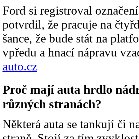
Ford si registroval označe
potvrdil, že pracuje na čty
šance, že bude stát na pla
vpředu a hnací nápravu vza
auto.cz
Proč mají auta hrdlo nádr
různých stranách?
Některá auta se tankují či na
straně. Stojí za tím zvyklos