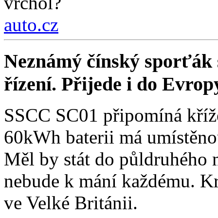
vrchol?
auto.cz
Neznámý čínský sporťák sl
řízení. Přijede i do Evrop
SSCC SC01 připomíná křížen
60kWh baterii má umístěnou
Měl by stát do půldruhého 
nebude k mání každému. Kro
ve Velké Británii.