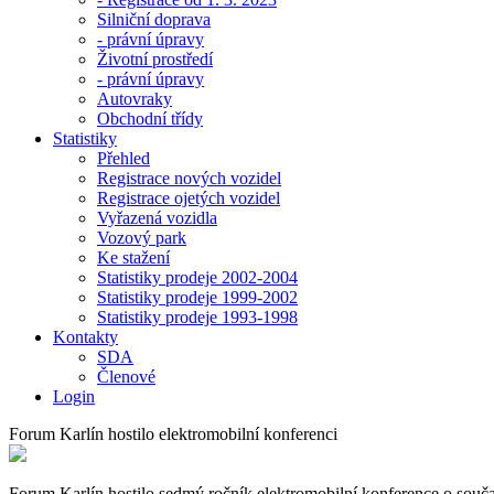
Silniční doprava
- právní úpravy
Životní prostředí
- právní úpravy
Autovraky
Obchodní třídy
Statistiky
Přehled
Registrace nových vozidel
Registrace ojetých vozidel
Vyřazená vozidla
Vozový park
Ke stažení
Statistiky prodeje 2002-2004
Statistiky prodeje 1999-2002
Statistiky prodeje 1993-1998
Kontakty
SDA
Členové
Login
Forum Karlín hostilo elektromobilní konferenci
Forum Karlín hostilo sedmý ročník elektromobilní konference o součas