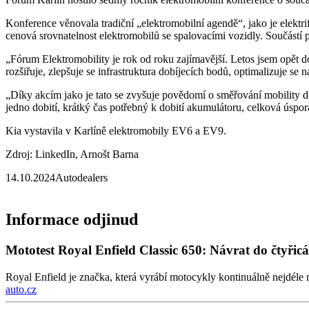
Konference věnovala tradiční „elektromobilní agendě“, jako je elektrifi
cenová srovnatelnost elektromobilů se spalovacími vozidly. Součástí p
„Fórum Elektromobility je rok od roku zajímavější. Letos jsem opět d
rozšiřuje, zlepšuje se infrastruktura dobíjecích bodů, optimalizuje se 
„Díky akcím jako je tato se zvyšuje povědomí o směřování mobility do
jedno dobití, krátký čas potřebný k dobití akumulátoru, celková úspor
Kia vystavila v Karlíně elektromobily EV6 a EV9.
Zdroj: LinkedIn, Arnošt Barna
14.10.2024
Autodealers
Informace odjinud
Mototest Royal Enfield Classic 650: Návrat do čtyřicá
Royal Enfield je značka, která vyrábí motocykly kontinuálně nejdéle 
auto.cz