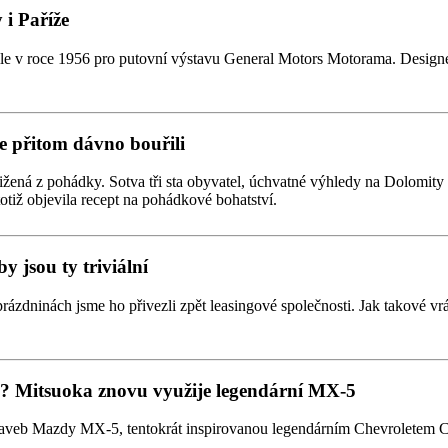
i Paříže
 v roce 1956 pro putovní výstavu General Motors Motorama. Designer
e přitom dávno bouřili
žená z pohádky. Sotva tři sta obyvatel, úchvatné výhledy na Dolomity a 
totiž objevila recept na pohádkové bohatství.
y jsou ty triviální
prázdninách jsme ho přivezli zpět leasingové společnosti. Jak takové vrá
tmi? Mitsuoka znovu využije legendární MX-5
taveb Mazdy MX-5, tentokrát inspirovanou legendárním Chevroletem Co