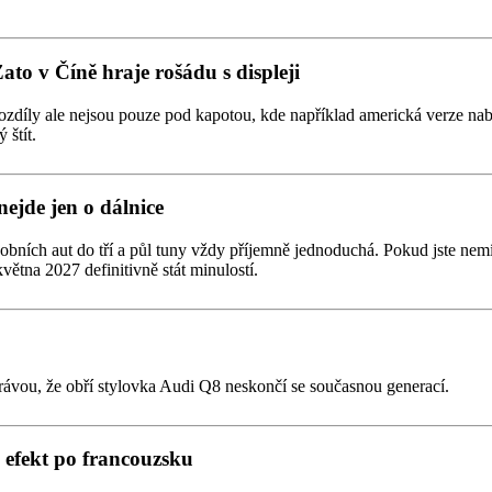
Zato v Číně hraje rošádu s displeji
zdíly ale nejsou pouze pod kapotou, kde například americká verze nabízí
 štít.
nejde jen o dálnice
obních aut do tří a půl tuny vždy příjemně jednoduchá. Pokud jste nemí
větna 2027 definitivně stát minulostí.
rávou, že obří stylovka Audi Q8 neskončí se současnou generací.
efekt po francouzsku