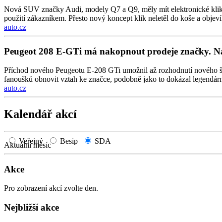
Nová SUV značky Audi, modely Q7 a Q9, měly mít elektronické kliky „i
použití zákazníkem. Přesto nový koncept klik neletěl do koše a obj
auto.cz
Peugeot 208 E-GTi má nakopnout prodeje značky. Na
Příchod nového Peugeotu E-208 GTi umožnil až rozhodnutí nového šéf
fanoušků obnovit vztah ke značce, podobně jako to dokázal legendár
auto.cz
Kalendář akcí
Veřejný
Besip
SDA
Aktuální měsíc
Akce
Pro zobrazení akcí zvolte den.
Nejbližší akce