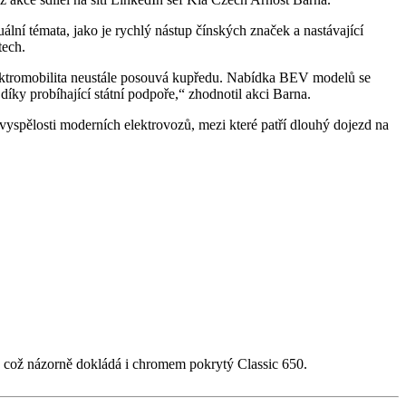
tuální témata, jako je rychlý nástup čínských značek a nastávající
tech.
e elektromobilita neustále posouvá kupředu. Nabídka BEV modelů se
 díky probíhající státní podpoře,“ zhodnotil akci Barna.
vyspělosti moderních elektrovozů, mezi které patří dlouhý dojezd na
gn, což názorně dokládá i chromem pokrytý Classic 650.