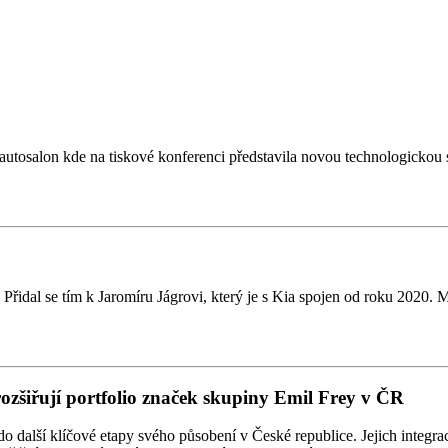
tosalon kde na tiskové konferenci představila novou technologickou st
řidal se tím k Jaromíru Jágrovi, který je s Kia spojen od roku 2020. 
rozšiřují portfolio značek skupiny Emil Frey v ČR
alší klíčové etapy svého působení v České republice. Jejich integrace