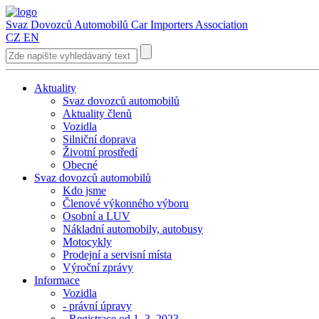
Svaz Dovozců Automobilů
Car Importers Association
CZ
EN
Aktuality
Svaz dovozců automobilů
Aktuality členů
Vozidla
Silniční doprava
Životní prostředí
Obecné
Svaz dovozců automobilů
Kdo jsme
Členové výkonného výboru
Osobní a LUV
Nákladní automobily, autobusy
Motocykly
Prodejní a servisní místa
Výroční zprávy
Informace
Vozidla
- právní úpravy
- Registrace od 1. 3. 2023