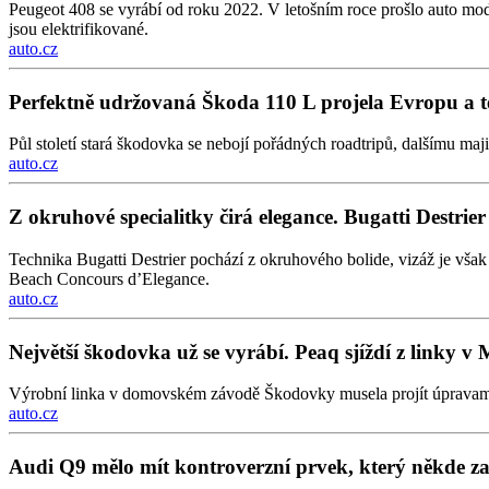
Peugeot 408 se vyrábí od roku 2022. V letošním roce prošlo auto mod
jsou elektrifikované.
auto.cz
Perfektně udržovaná Škoda 110 L projela Evropu a 
Půl století stará škodovka se nebojí pořádných roadtripů, dalšímu maj
auto.cz
Z okruhové specialitky čirá elegance. Bugatti Destrier je
Technika Bugatti Destrier pochází z okruhového bolide, vizáž je vš
Beach Concours d’Elegance.
auto.cz
Největší škodovka už se vyrábí. Peaq sjíždí z linky v 
Výrobní linka v domovském závodě Škodovky musela projít úpravami, pr
auto.cz
Audi Q9 mělo mít kontroverzní prvek, který někde zak