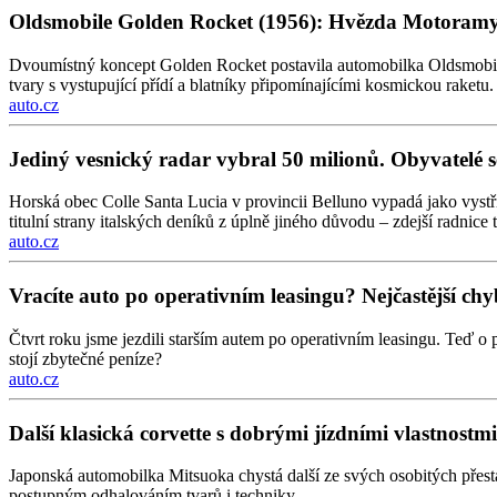
Oldsmobile Golden Rocket (1956): Hvězda Motoramy 
Dvoumístný koncept Golden Rocket postavila automobilka Oldsmobile
tvary s vystupující přídí a blatníky připomínajícími kosmickou raketu.
auto.cz
Jediný vesnický radar vybral 50 milionů. Obyvatelé s
Horská obec Colle Santa Lucia v provincii Belluno vypadá jako vystři
titulní strany italských deníků z úplně jiného důvodu – zdejší radnice 
auto.cz
Vracíte auto po operativním leasingu? Nejčastější chyb
Čtvrt roku jsme jezdili starším autem po operativním leasingu. Teď o 
stojí zbytečné peníze?
auto.cz
Další klasická corvette s dobrými jízdními vlastnos
Japonská automobilka Mitsuoka chystá další ze svých osobitých přes
postupným odhalováním tvarů i techniky.