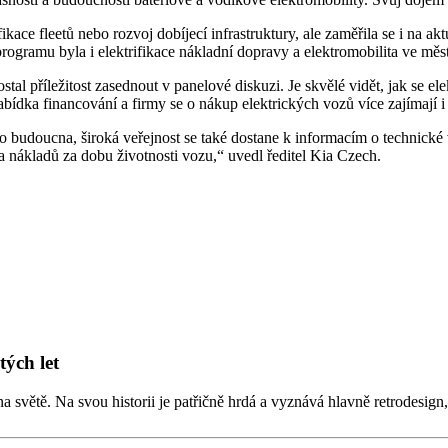
kace fleetů nebo rozvoj dobíjecí infrastruktury, ale zaměřila se i na ak
rogramu byla i elektrifikace nákladní dopravy a elektromobilita ve měs
ostal příležitost zasednout v panelové diskuzi. Je skvělé vidět, jak s
nabídka financování a firmy se o nákup elektrických vozů více zajímají i
 budoucna, široká veřejnost se také dostane k informacím o technické 
a nákladů za dobu životnosti vozu,“ uvedl ředitel Kia Czech.
tých let
na světě. Na svou historii je patřičně hrdá a vyznává hlavně retrodesi