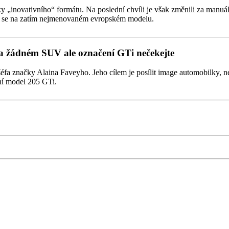
novativního“ formátu. Na poslední chvíli je však změnili za manuální,
eví se na zatím nejmenovaném evropském modelu.
 žádném SUV ale označení GTi nečekejte
a značky Alaina Faveyho. Jeho cílem je posílit image automobilky, n
ní model 205 GTi.