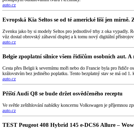
auto.cz
Evropská Kia Seltos se od té americké liší jen mírně. 
Zvenku jako by si modely Seltos pro jednotlivé trhy z oka vypadly. Ro
vůz dostal obrovský zábavní displej a k tomu nový digitální přístrojový
auto.cz
Belgie zpoplatní silnice všem řidičům osobních aut. A 
Cesta přes Belgii k severnímu moři nebo do Francie byla pro řidiče os
královstvím bez jediného poplatku. Tento bezplatný stav se má od 1. k
auto.cz
Příští Audi Q8 se bude držet osvědčeného receptu
Ve světle zeštíhlování nabídky koncernu Volkswagen je příjemnou zp
auto.cz
TEST Peugeot 408 Hybrid 145 e-DCS6 Allure – Wow 