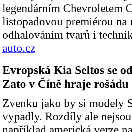
legendárním Chevroletem Co
listopadovou premiérou na
odhalováním tvarů i technik
auto.cz
Evropská Kia Seltos se od 
Zato v Číně hraje rošádu s
Zvenku jako by si modely Se
vypadly. Rozdíly ale nejso
například americká verze na