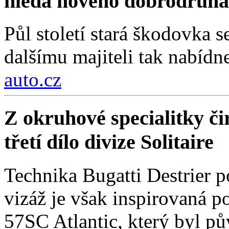
hledá nového dobrodruha
Půl století stará škodovka 
dalšímu majiteli tak nabídn
auto.cz
Z okruhové specialitky čir
třetí dílo divize Solitaire
Technika Bugatti Destrier 
vizáž je však inspirovaná
57SC Atlantic, který byl 