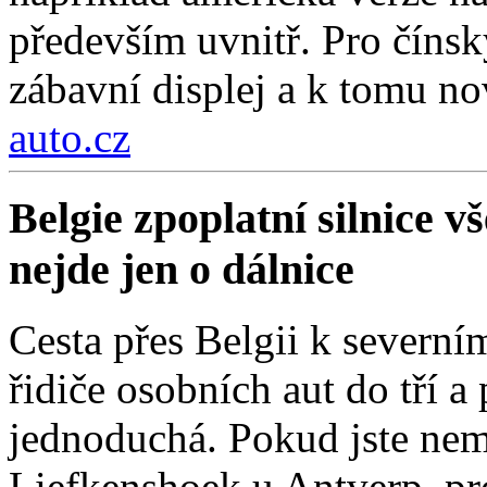
především uvnitř. Pro čínsk
zábavní displej a k tomu nov
auto.cz
Belgie zpoplatní silnice 
nejde jen o dálnice
Cesta přes Belgii k severní
řidiče osobních aut do tří a
jednoduchá. Pokud jste nemí
Liefkenshoek u Antverp, pro