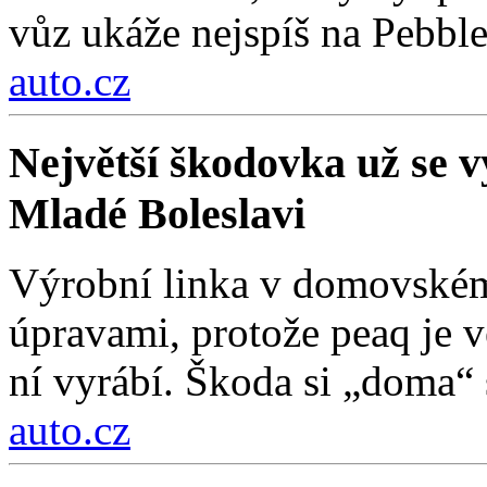
vůz ukáže nejspíš na Pebbl
auto.cz
Největší škodovka už se vy
Mladé Boleslavi
Výrobní linka v domovském
úpravami, protože peaq je vě
ní vyrábí. Škoda si „doma“ s
auto.cz