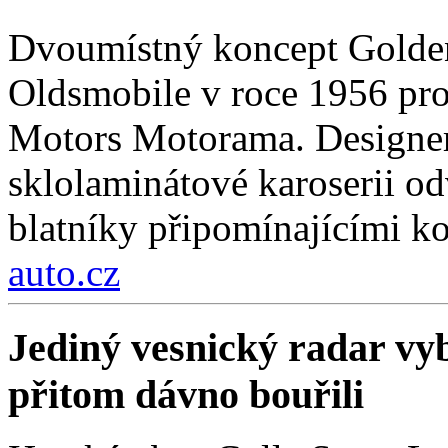
Dvoumístný koncept Golden
Oldsmobile v roce 1956 pro
Motors Motorama. Designer
sklolaminátové karoserii odv
blatníky připomínajícími k
auto.cz
Jediný vesnický radar vyb
přitom dávno bouřili