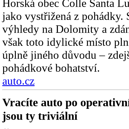
Horská obec Colle Santa Lu
jako vystřižená z pohádky. S
výhledy na Dolomity a zdánl
však toto idylické místo pln
úplně jiného důvodu – zdejší
pohádkové bohatství.
auto.cz
Vracíte auto po operativn
jsou ty triviální