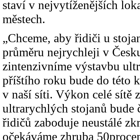
staví v nejvytíženějších lok
městech.
„Chceme, aby řidiči u stoja
průměru nejrychleji v Česku
zintenzivníme výstavbu ultr
příštího roku bude do této k
v naší síti. Výkon celé sít
ultrarychlých stojanů bude 
řidičů zaboduje neustálé zk
očekáváme zhruba 50procen