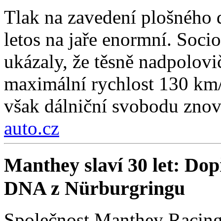
Tlak na zavedení plošného 
letos na jaře enormní. Soc
ukázaly, že těsně nadpolovi
maximální rychlost 130 km/
však dálniční svobodu znov
auto.cz
Manthey slaví 30 let: Do
DNA z Nürburgringu
Společnost Manthey Racing 