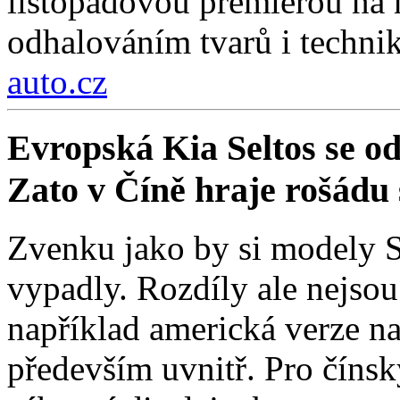
listopadovou premiérou na
odhalováním tvarů i technik
auto.cz
Evropská Kia Seltos se od 
Zato v Číně hraje rošádu s
Zvenku jako by si modely Se
vypadly. Rozdíly ale nejso
například americká verze na
především uvnitř. Pro čínsk