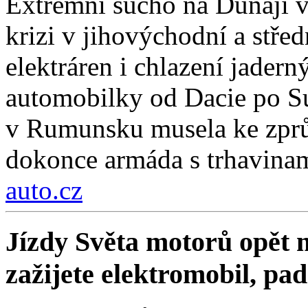
Extrémní sucho na Dunaji v
krizi v jihovýchodní a stř
elektráren i chlazení jadern
automobilky od Dacie po Su
v Rumunsku musela ke zprů
dokonce armáda s trhavinam
auto.cz
Jízdy Světa motorů opět m
zažijete elektromobil, pa