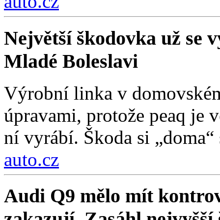
auto.cz
Největší škodovka už se vy
Mladé Boleslavi
Výrobní linka v domovském
úpravami, protože peaq je vě
ní vyrábí. Škoda si „doma“ s
auto.cz
Audi Q9 mělo mít kontrov
zakazují. Zasáhl nejvyšší 