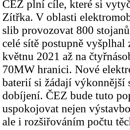
ČEZ plní cíle, které si vyty
Zítřka. V oblasti elektromob
slib provozovat 800 stojanů
celé sítě postupně vyšplha
květnu 2021 až na čtyřnáso
70MW hranici. Nové elektro
baterií si žádají výkonnější
dobíjení. ČEZ bude tuto pop
uspokojovat nejen výstavbou
ale i rozšiřováním počtu těc