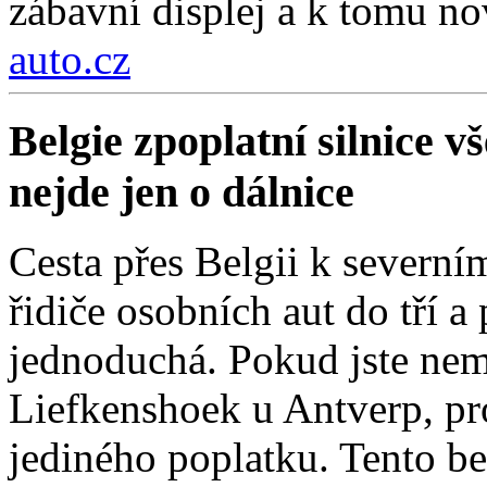
zábavní displej a k tomu nov
auto.cz
Belgie zpoplatní silnice 
nejde jen o dálnice
Cesta přes Belgii k severní
řidiče osobních aut do tří a
jednoduchá. Pokud jste nemí
Liefkenshoek u Antverp, pro
jediného poplatku. Tento be