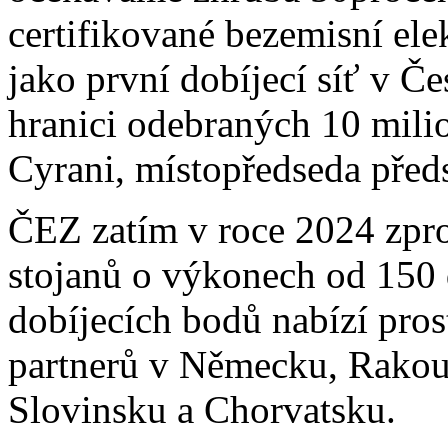
certifikované bezemisní ele
jako první dobíjecí síť v Č
hranici odebraných 10 mili
Cyrani, místopředseda před
ČEZ zatím v roce 2024 zpro
stojanů o výkonech od 150 d
dobíjecích bodů nabízí pro
partnerů v Německu, Rakou
Slovinsku a Chorvatsku.