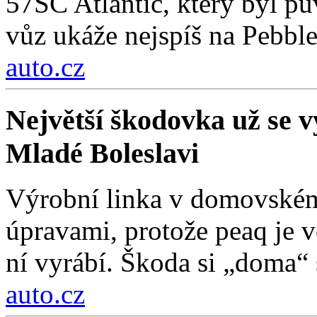
57SC Atlantic, který byl 
vůz ukáže nejspíš na Pebbl
auto.cz
Největší škodovka už se vy
Mladé Boleslavi
Výrobní linka v domovském
úpravami, protože peaq je vě
ní vyrábí. Škoda si „doma“ s
auto.cz