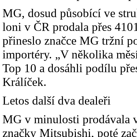
MG, dosud působící ve str
loni v ČR prodala přes 4101
přineslo značce MG tržní po
importéry. „V několika měsí
Top 10 a dosáhli podílu pře
Králíček.
Letos další dva dealeři
MG v minulosti prodávala v
značky Mitsubishi, poté zač