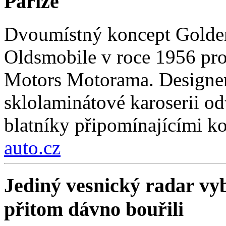
Paříže
Dvoumístný koncept Golden
Oldsmobile v roce 1956 pro
Motors Motorama. Designer
sklolaminátové karoserii odv
blatníky připomínajícími k
auto.cz
Jediný vesnický radar vyb
přitom dávno bouřili