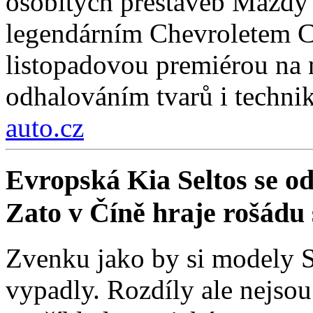
osobitých přestaveb Mazdy
legendárním Chevroletem Co
listopadovou premiérou na
odhalováním tvarů i technik
auto.cz
Evropská Kia Seltos se od 
Zato v Číně hraje rošádu s
Zvenku jako by si modely Se
vypadly. Rozdíly ale nejso