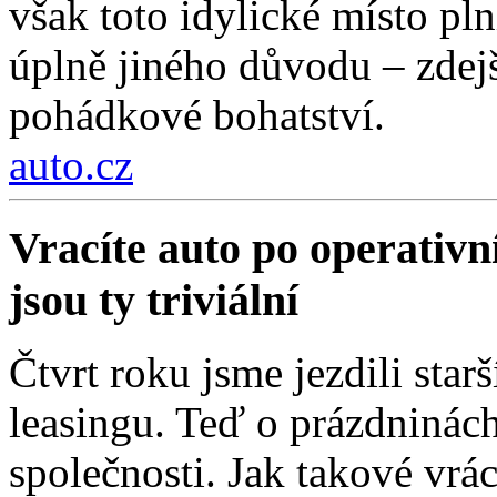
však toto idylické místo pln
úplně jiného důvodu – zdejší
pohádkové bohatství.
auto.cz
Vracíte auto po operativn
jsou ty triviální
Čtvrt roku jsme jezdili sta
leasingu. Teď o prázdninách
společnosti. Jak takové vrá