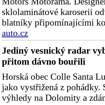
Motors Motorama. Designer
sklolaminátové karoserii odv
blatníky připomínajícími k
auto.cz
Jediný vesnický radar vyb
přitom dávno bouřili
Horská obec Colle Santa Lu
jako vystřižená z pohádky. S
výhledy na Dolomity a zdánl