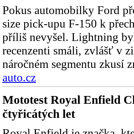
Pokus automobilky Ford přes
size pick-upu F-150 k přech
příliš nevyšel. Lightning by
recenzenti smáli, zvlášť v 
náročném segmentu zkusí zn
auto.cz
Mototest Royal Enfield Cl
čtyřicátých let
Royal Enfield je značka, kt