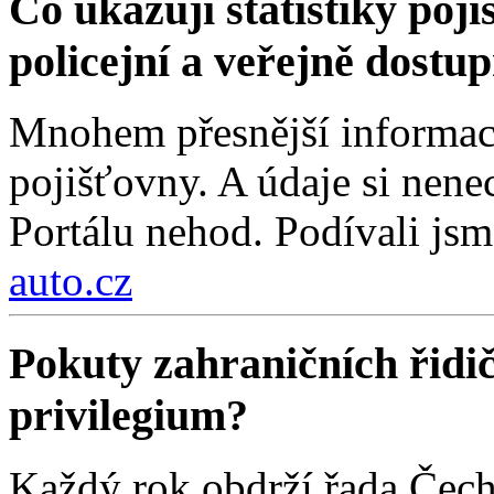
Co ukazují statistiky poji
policejní a veřejně dostu
Mnohem přesnější informace
pojišťovny. A údaje si nenec
Portálu nehod. Podívali jsm
auto.cz
Pokuty zahraničních řidi
privilegium?
Každý rok obdrží řada Čech