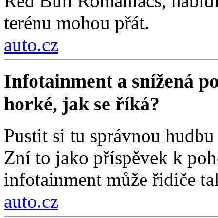
Red Bull Romaniacs, nabídl
terénu mohou přát.
auto.cz
Infotainment a snížená poz
horké, jak se říká?
Pustit si tu správnou hudbu 
Zní to jako příspěvek k poh
infotainment může řidiče ta
auto.cz