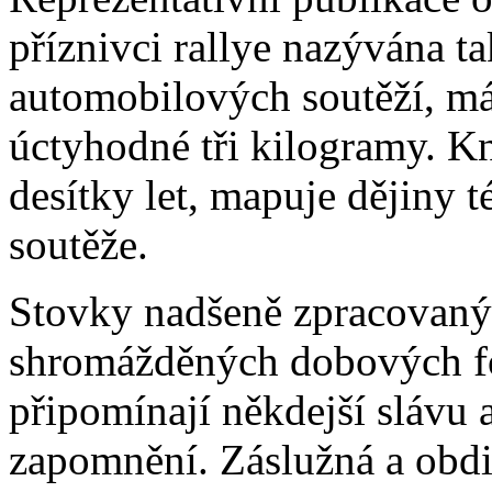
příznivci rallye nazývána 
automobilových soutěží, má v
úctyhodné tři kilogramy. Kni
desítky let, mapuje dějiny té
soutěže.
Stovky nadšeně zpracovanýc
shromážděných dobových fot
připomínají někdejší slávu 
zapomnění. Záslužná a obdi