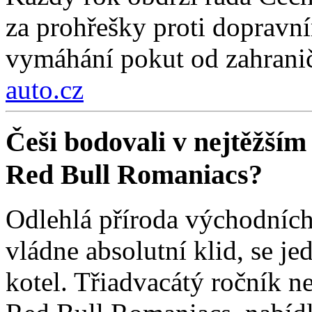
za prohřešky proti dopravn
vymáhání pokut od zahraničn
auto.cz
Češi bodovali v nejtěžším
Red Bull Romaniacs?
Odlehlá příroda východních
vládne absolutní klid, se j
kotel. Třiadvacátý ročník ne