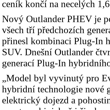
ceník končí na necelých 1,6
Nový Outlander PHEV je po
všech tří předchozích gene
přinesl kombinaci Plug-In 
SUV. Dnešní Outlander čtvr
generací Plug-In hybridníh
„Model byl vyvinutý pro Ev
hybridní technologie nové ge
elektrický dojezd a pohosti