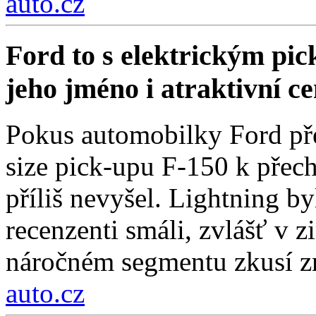
auto.cz
Ford to s elektrickým pi
jeho jméno i atraktivní c
Pokus automobilky Ford přes
size pick-upu F-150 k přech
příliš nevyšel. Lightning by
recenzenti smáli, zvlášť v 
náročném segmentu zkusí zn
auto.cz