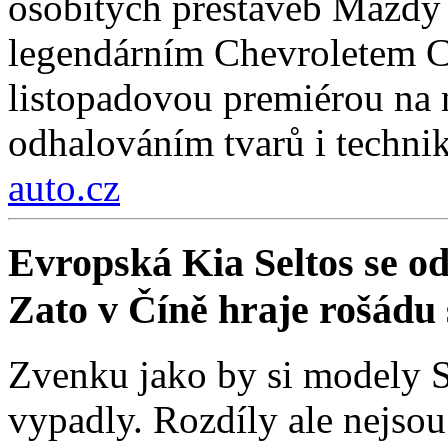
osobitých přestaveb Mazdy
legendárním Chevroletem Co
listopadovou premiérou na
odhalováním tvarů i technik
auto.cz
Evropská Kia Seltos se od 
Zato v Číně hraje rošádu s
Zvenku jako by si modely Se
vypadly. Rozdíly ale nejso