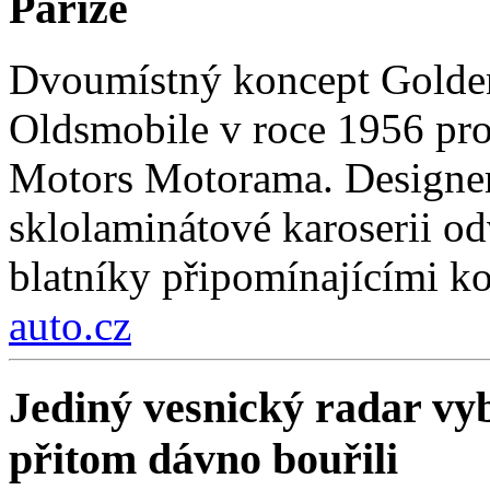
Paříže
Dvoumístný koncept Golden
Oldsmobile v roce 1956 pro
Motors Motorama. Designer
sklolaminátové karoserii odv
blatníky připomínajícími k
auto.cz
Jediný vesnický radar vyb
přitom dávno bouřili