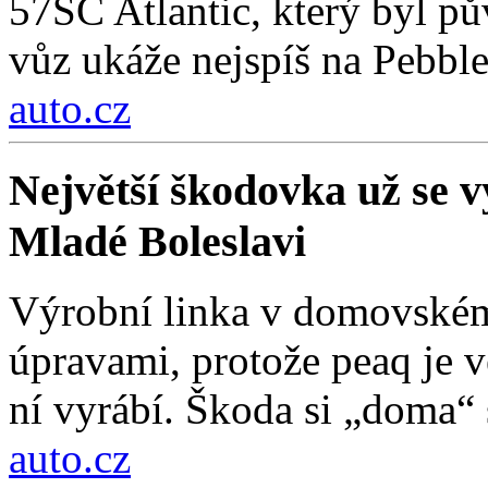
57SC Atlantic, který byl 
vůz ukáže nejspíš na Pebbl
auto.cz
Největší škodovka už se vy
Mladé Boleslavi
Výrobní linka v domovském
úpravami, protože peaq je vě
ní vyrábí. Škoda si „doma“ s
auto.cz