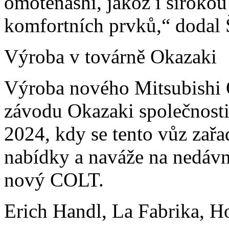
omotenashi, jakož i širokou
komfortních prvků,“ dodal 
Výroba v továrně Okazaki
Výroba nového Mitsubishi 
závodu Okazaki společnost
2024, kdy se tento vůz zař
nabídky a naváže na nedáv
nový COLT.
Erich Handl, La Fabrika, H