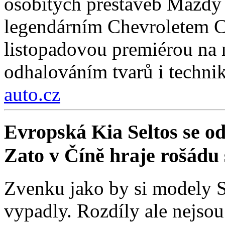
osobitých přestaveb Mazdy
legendárním Chevroletem Co
listopadovou premiérou na
odhalováním tvarů i technik
auto.cz
Evropská Kia Seltos se od 
Zato v Číně hraje rošádu s
Zvenku jako by si modely Se
vypadly. Rozdíly ale nejso