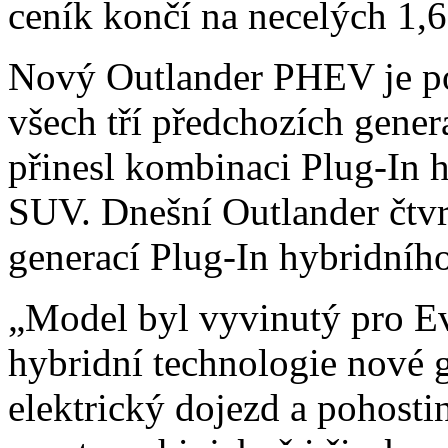
ceník končí na necelých 1,6
Nový Outlander PHEV je po
všech tří předchozích gene
přinesl kombinaci Plug-In 
SUV. Dnešní Outlander čtvr
generací Plug-In hybridníh
„Model byl vyvinutý pro Ev
hybridní technologie nové ge
elektrický dojezd a pohosti