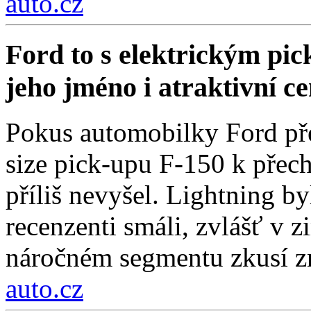
auto.cz
Ford to s elektrickým pi
jeho jméno i atraktivní c
Pokus automobilky Ford přes
size pick-upu F-150 k přech
příliš nevyšel. Lightning by
recenzenti smáli, zvlášť v 
náročném segmentu zkusí zn
auto.cz