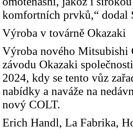
omotenashi, jakož i širokou
komfortních prvků,“ dodal 
Výroba v továrně Okazaki
Výroba nového Mitsubishi 
závodu Okazaki společnost
2024, kdy se tento vůz zař
nabídky a naváže na nedáv
nový COLT.
Erich Handl, La Fabrika, H