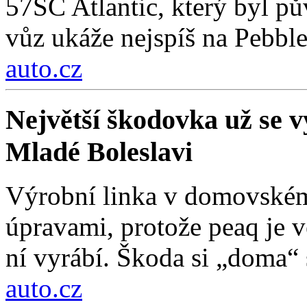
57SC Atlantic, který byl 
vůz ukáže nejspíš na Pebbl
auto.cz
Největší škodovka už se vy
Mladé Boleslavi
Výrobní linka v domovském
úpravami, protože peaq je vě
ní vyrábí. Škoda si „doma“ s
auto.cz