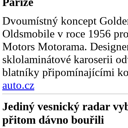
Paříže
Dvoumístný koncept Golden
Oldsmobile v roce 1956 pro
Motors Motorama. Designer
sklolaminátové karoserii odv
blatníky připomínajícími k
auto.cz
Jediný vesnický radar vyb
přitom dávno bouřili