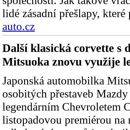
společnosti. Jak takové vrá
lidé zásadní přešlapy, které
auto.cz
Další klasická corvette s
Mitsuoka znovu využije 
Japonská automobilka Mitsu
osobitých přestaveb Mazdy
legendárním Chevroletem Co
listopadovou premiérou na