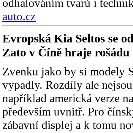
odhalováním tvarů i technik
auto.cz
Evropská Kia Seltos se od 
Zato v Číně hraje rošádu s
Zvenku jako by si modely Se
vypadly. Rozdíly ale nejso
například americká verze na
především uvnitř. Pro čínsk
zábavní displej a k tomu nov