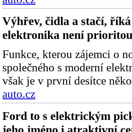
Výhřev, čidla a stačí, ří
elektronika není priorito
Funkce, kterou zájemci o no
společného s moderní elektr
však je v první desítce něko
auto.cz
Ford to s elektrickým pi
jeho jméno i atraktivní c