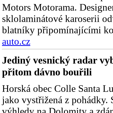
Motors Motorama. Designer
sklolaminátové karoserii odv
blatníky připomínajícími k
auto.cz
Jediný vesnický radar vyb
přitom dávno bouřili
Horská obec Colle Santa Lu
jako vystřižená z pohádky. S
výhledy na Dolomity a zdánl