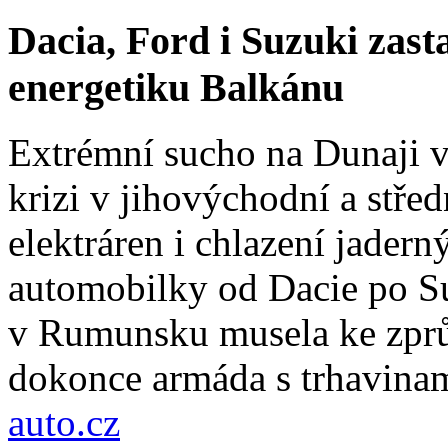
Dacia, Ford i Suzuki zast
energetiku Balkánu
Extrémní sucho na Dunaji v
krizi v jihovýchodní a stř
elektráren i chlazení jadern
automobilky od Dacie po Su
v Rumunsku musela ke zprů
dokonce armáda s trhavinam
auto.cz