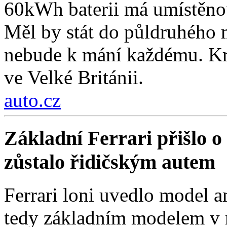
60kWh baterii má umístěnou
Měl by stát do půldruhého 
nebude k mání každému. Kro
ve Velké Británii.
auto.cz
Základní Ferrari přišlo o 
zůstalo řidičským autem
Ferrari loni uvedlo model a
tedy základním modelem v n