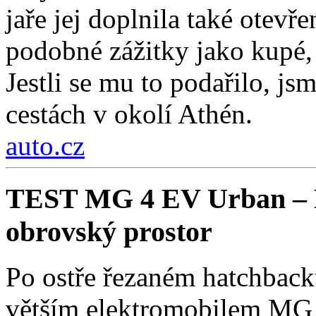
jaře jej doplnila také otev
podobné zážitky jako kupé, 
Jestli se mu to podařilo, js
cestách v okolí Athén.
auto.cz
TEST MG 4 EV Urban – Ko
obrovský prostor
Po ostře řezaném hatchback
větším elektromobilem MG 