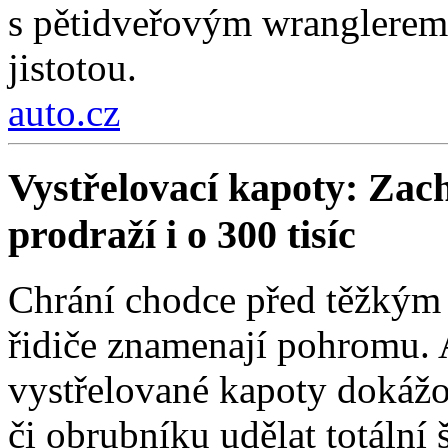
s pětidveřovým wranglerem.
jistotou.
auto.cz
Vystřelovací kapoty: Zach
prodraží i o 300 tisíc
Chrání chodce před těžkým 
řidiče znamenají pohromu. 
vystřelované kapoty dokážou
či obrubníku udělat totální 