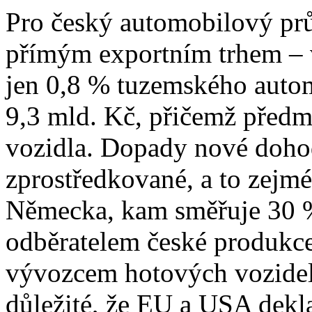
Pro český automobilový pr
přímým exportním trhem –
jen 0,8 % tuzemského auto
9,3 mld. Kč, přičemž předm
vozidla. Dopady nové doho
zprostředkované, a to zejm
Německa, kam směřuje 30 %
odběratelem české produk
vývozcem hotových vozidel
důležité, že EU a USA dekl