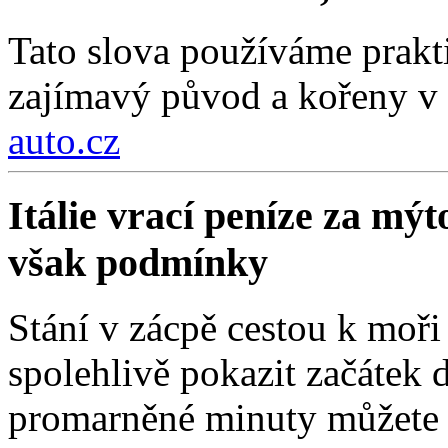
Tato slova používáme prakt
zajímavý původ a kořeny v 
auto.cz
Itálie vrací peníze za mýt
však podmínky
Stání v zácpě cestou k moři
spolehlivě pokazit začátek d
promarněné minuty můžete z