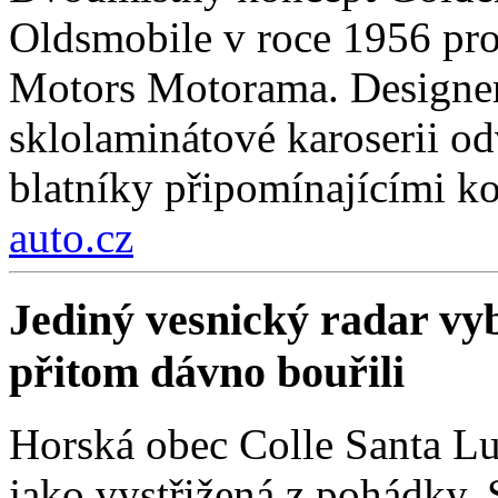
Oldsmobile v roce 1956 pro
Motors Motorama. Designer
sklolaminátové karoserii odv
blatníky připomínajícími k
auto.cz
Jediný vesnický radar vyb
přitom dávno bouřili
Horská obec Colle Santa Lu
jako vystřižená z pohádky. S