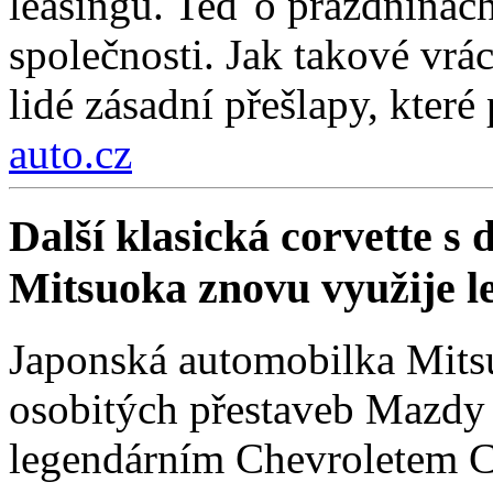
leasingu. Teď o prázdninách
společnosti. Jak takové vrá
lidé zásadní přešlapy, které
auto.cz
Další klasická corvette s
Mitsuoka znovu využije 
Japonská automobilka Mitsu
osobitých přestaveb Mazdy
legendárním Chevroletem Co