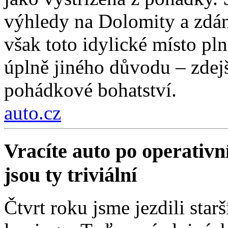
výhledy na Dolomity a zdánl
však toto idylické místo pln
úplně jiného důvodu – zdejší
pohádkové bohatství.
auto.cz
Vracíte auto po operativn
jsou ty triviální
Čtvrt roku jsme jezdili sta