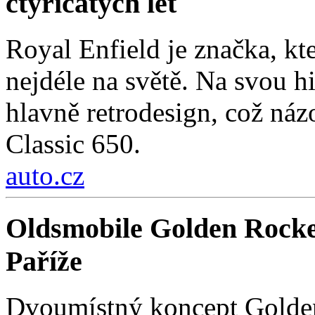
čtyřicátých let
Royal Enfield je značka, kt
nejdéle na světě. Na svou hi
hlavně retrodesign, což ná
Classic 650.
auto.cz
Oldsmobile Golden Rocke
Paříže
Dvoumístný koncept Golden