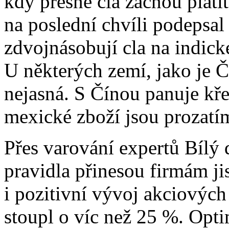
kdy přesně cla začnou plati
na poslední chvíli podepsal
zdvojnásobují cla na indick
U některých zemí, jako je 
nejasná. S Čínou panuje kře
mexické zboží jsou prozatí
Přes varování expertů Bílý
pravidla přinesou firmám ji
i pozitivní vývoj akciovýc
stoupl o víc než 25 %. Opti