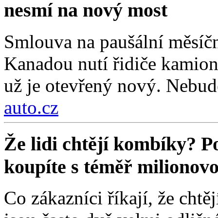
nesmí na nový most
Smlouva na paušální měsíč
Kanadou nutí řidiče kamionů
už je otevřený nový. Nebude
auto.cz
Že lidi chtějí kombíky? P
koupíte s téměř milionov
Co zákazníci říkají, že chtěj