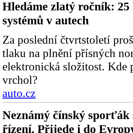
Hledáme zlatý ročník: 25 
systémů v autech
Za poslední čtvrtstoletí pr
tlaku na plnění přísných nor
elektronická složitost. Kde
vrchol?
auto.cz
Neznámý čínský sporťák sl
řízení. Přijede i do Evrop