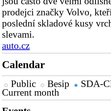
jsou často dvě velmi odlišn
prodejci značky Volvo, kte
poslední skladové kusy vr
slevami.
auto.cz
Calendar
Public
Besip
SDA-C
Current month
Events