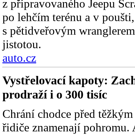
z připravovaného Jeepu Scr
po lehčím terénu a v poušti,
s pětidveřovým wranglerem.
jistotou.
auto.cz
Vystřelovací kapoty: Zach
prodraží i o 300 tisíc
Chrání chodce před těžkým 
řidiče znamenají pohromu. 