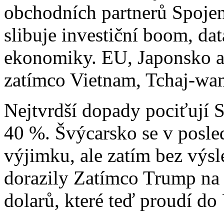
obchodních partnerů Spojen
slibuje investiční boom, da
ekonomiky. EU, Japonsko a 
zatímco Vietnam, Tchaj-wan
Nejtvrdší dopady pociťují 
40 %. Švýcarsko se v posle
výjimku, ale zatím bez výs
dorazily Zatímco Trump na s
dolarů, které teď proudí do 