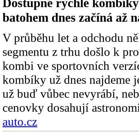
Dostupné rychlé kombíky 
batohem dnes začíná až 
V průběhu let a odchodu ně
segmentu z trhu došlo k pro
kombi ve sportovních verzí
kombíky už dnes najdeme je
už buď vůbec nevyrábí, nebo
cenovky dosahují astronom
auto.cz