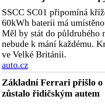
SSCC SC01 připomíná křížen
60kWh baterii má umístěnou
Měl by stát do půldruhého 
nebude k mání každému. Kro
ve Velké Británii.
auto.cz
Základní Ferrari přišlo o 
zůstalo řidičským autem