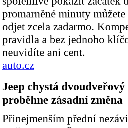
spolehlivě pokazit začátek d
promarněné minuty můžete z
odjet zcela zadarmo. Kompe
pravidla a bez jednoho klí
neuvidíte ani cent.
auto.cz
Jeep chystá dvoudveřový 
proběhne zásadní změna
Přinejmenším přední nezávi