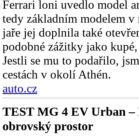
Ferrari loni uvedlo model a
tedy základním modelem v n
jaře jej doplnila také otev
podobné zážitky jako kupé, 
Jestli se mu to podařilo, js
cestách v okolí Athén.
auto.cz
TEST MG 4 EV Urban – Ko
obrovský prostor