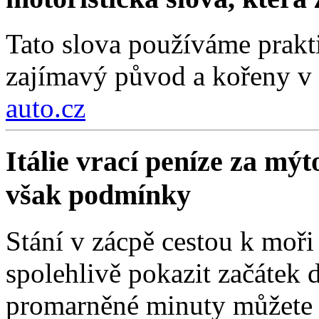
Tato slova používáme prakt
zajímavý původ a kořeny v 
auto.cz
Itálie vrací peníze za mýt
však podmínky
Stání v zácpě cestou k moři
spolehlivě pokazit začátek d
promarněné minuty můžete z