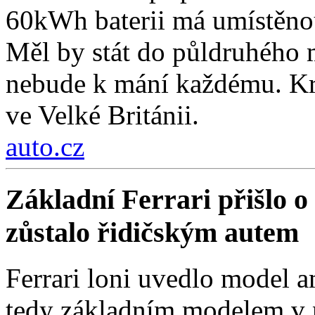
60kWh baterii má umístěnou
Měl by stát do půldruhého 
nebude k mání každému. Kro
ve Velké Británii.
auto.cz
Základní Ferrari přišlo o 
zůstalo řidičským autem
Ferrari loni uvedlo model a
tedy základním modelem v n