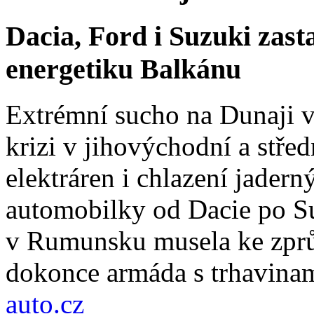
Dacia, Ford i Suzuki zast
energetiku Balkánu
Extrémní sucho na Dunaji v
krizi v jihovýchodní a stř
elektráren i chlazení jadern
automobilky od Dacie po Su
v Rumunsku musela ke zprů
dokonce armáda s trhavinam
auto.cz