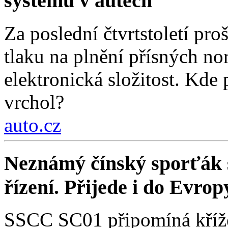
systémů v autech
Za poslední čtvrtstoletí pr
tlaku na plnění přísných nor
elektronická složitost. Kde
vrchol?
auto.cz
Neznámý čínský sporťák sl
řízení. Přijede i do Evrop
SSCC SC01 připomíná křížen