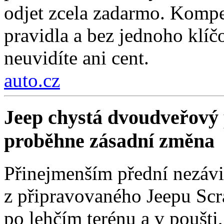
odjet zcela zadarmo. Kompe
pravidla a bez jednoho klí
neuvidíte ani cent.
auto.cz
Jeep chystá dvoudveřový 
proběhne zásadní změna
Přinejmenším přední nezávi
z připravovaného Jeepu Scr
po lehčím terénu a v poušti,