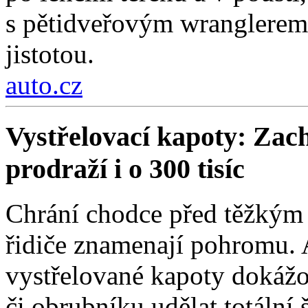
s pětidveřovým wranglerem.
jistotou.
auto.cz
Vystřelovací kapoty: Zach
prodraží i o 300 tisíc
Chrání chodce před těžkým 
řidiče znamenají pohromu. 
vystřelované kapoty dokážou
či obrubníku udělat totální 