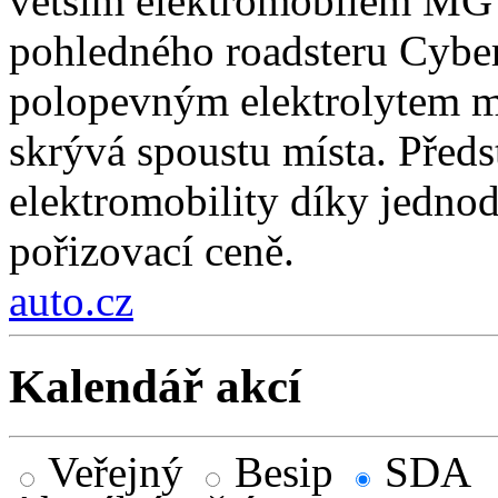
větším elektromobilem MG 
pohledného roadsteru Cybers
polopevným elektrolytem má
skrývá spoustu místa. Předs
elektromobility díky jedno
pořizovací ceně.
auto.cz
Kalendář akcí
Veřejný
Besip
SDA