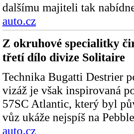
dalšímu majiteli tak nabídn
auto.cz
Z okruhové specialitky čir
třetí dílo divize Solitaire
Technika Bugatti Destrier 
vizáž je však inspirovaná
57SC Atlantic, který byl 
vůz ukáže nejspíš na Pebbl
auto.cz