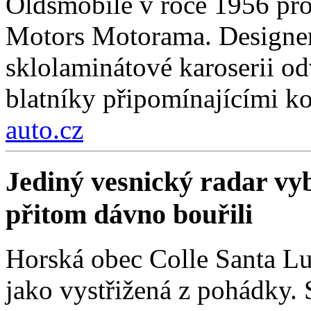
Oldsmobile v roce 1956 pro
Motors Motorama. Designer
sklolaminátové karoserii odv
blatníky připomínajícími k
auto.cz
Jediný vesnický radar vyb
přitom dávno bouřili
Horská obec Colle Santa Lu
jako vystřižená z pohádky. S