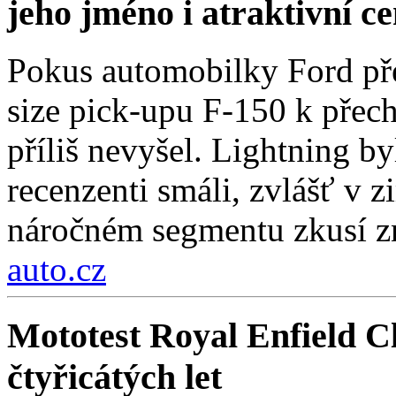
jeho jméno i atraktivní c
Pokus automobilky Ford přes
size pick-upu F-150 k přech
příliš nevyšel. Lightning by
recenzenti smáli, zvlášť v 
náročném segmentu zkusí zn
auto.cz
Mototest Royal Enfield Cl
čtyřicátých let