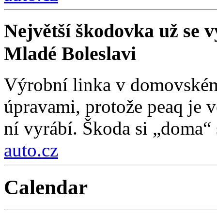
Největší škodovka už se vy
Mladé Boleslavi
Výrobní linka v domovském
úpravami, protože peaq je vě
ní vyrábí. Škoda si „doma“ s
auto.cz
Calendar