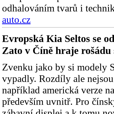
odhalováním tvarů i technik
auto.cz
Evropská Kia Seltos se od 
Zato v Číně hraje rošádu s
Zvenku jako by si modely Se
vypadly. Rozdíly ale nejso
například americká verze na
především uvnitř. Pro čínsk
zábavní displej a k tomu nov