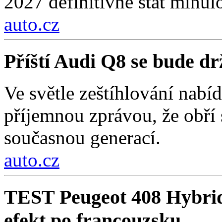
2027 definitivně stát minulo
auto.cz
Příští Audi Q8 se bude d
Ve světle zeštíhlování nab
příjemnou zprávou, že obří
současnou generací.
auto.cz
TEST Peugeot 408 Hybri
efekt po francouzsku