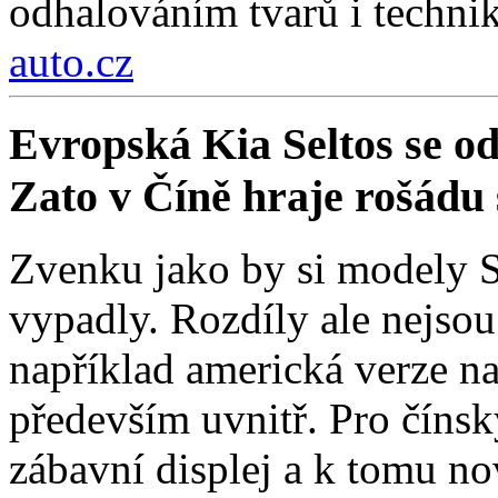
odhalováním tvarů i technik
auto.cz
Evropská Kia Seltos se od 
Zato v Číně hraje rošádu s
Zvenku jako by si modely Se
vypadly. Rozdíly ale nejso
například americká verze na
především uvnitř. Pro čínsk
zábavní displej a k tomu nov