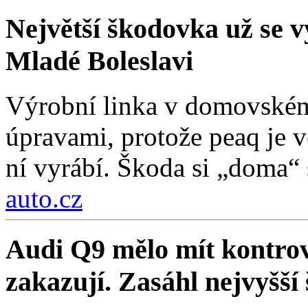
Největší škodovka už se vy
Mladé Boleslavi
Výrobní linka v domovském
úpravami, protože peaq je vě
ní vyrábí. Škoda si „doma“ s
auto.cz
Audi Q9 mělo mít kontrov
zakazují. Zasáhl nejvyšší 