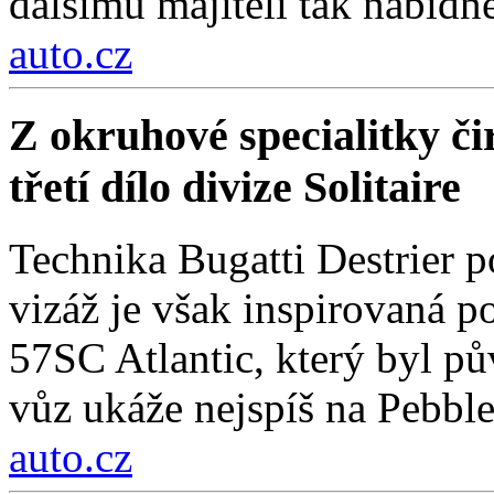
dalšímu majiteli tak nabídn
auto.cz
Z okruhové specialitky čir
třetí dílo divize Solitaire
Technika Bugatti Destrier 
vizáž je však inspirovaná
57SC Atlantic, který byl 
vůz ukáže nejspíš na Pebbl
auto.cz