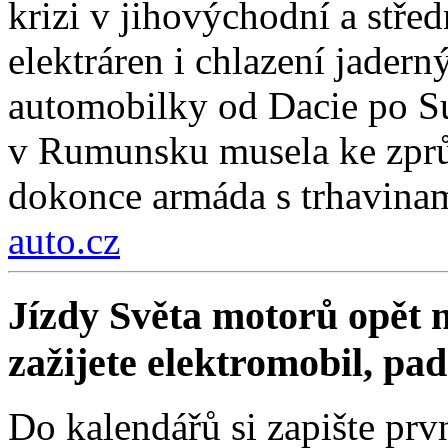
krizi v jihovýchodní a stř
elektráren i chlazení jadern
automobilky od Dacie po Su
v Rumunsku musela ke zprů
dokonce armáda s trhavinam
auto.cz
Jízdy Světa motorů opět m
zažijete elektromobil, pa
Do kalendářů si zapište prv