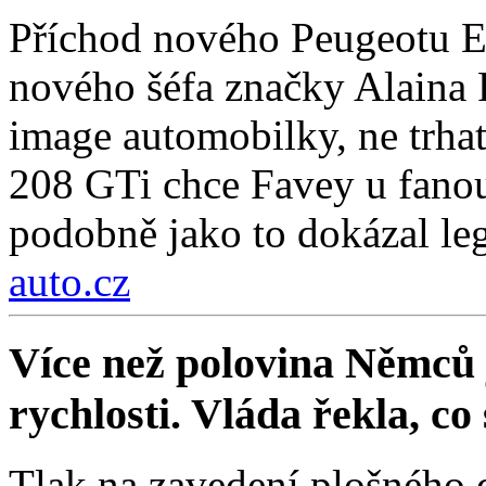
Příchod nového Peugeotu E
nového šéfa značky Alaina F
image automobilky, ne trha
208 GTi chce Favey u fanou
podobně jako to dokázal le
auto.cz
Více než polovina Němců 
rychlosti. Vláda řekla, co
Tlak na zavedení plošného 