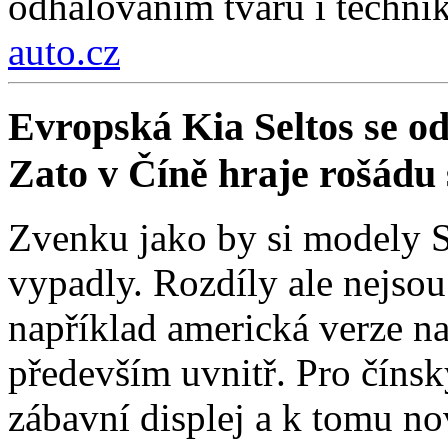
odhalováním tvarů i technik
auto.cz
Evropská Kia Seltos se od 
Zato v Číně hraje rošádu s
Zvenku jako by si modely Se
vypadly. Rozdíly ale nejso
například americká verze na
především uvnitř. Pro čínsk
zábavní displej a k tomu nov