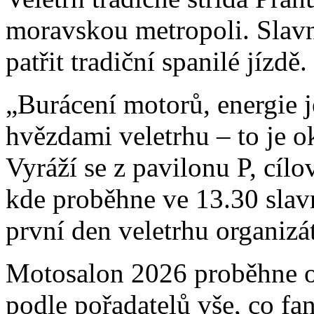
moravskou metropoli. Slavn
patřit tradiční spanilé jízdě.
„Burácení motorů, energie j
hvězdami veletrhu – to je ok
Vyráží se z pavilonu P, cíl
kde proběhne ve 13.30 slavn
první den veletrhu organizát
Motosalon 2026 proběhne od
podle pořadatelů vše, co fa