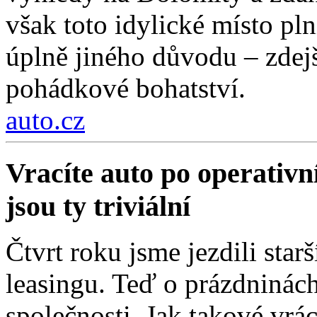
však toto idylické místo pln
úplně jiného důvodu – zdejší
pohádkové bohatství.
auto.cz
Vracíte auto po operativn
jsou ty triviální
Čtvrt roku jsme jezdili sta
leasingu. Teď o prázdninách
společnosti. Jak takové vrá