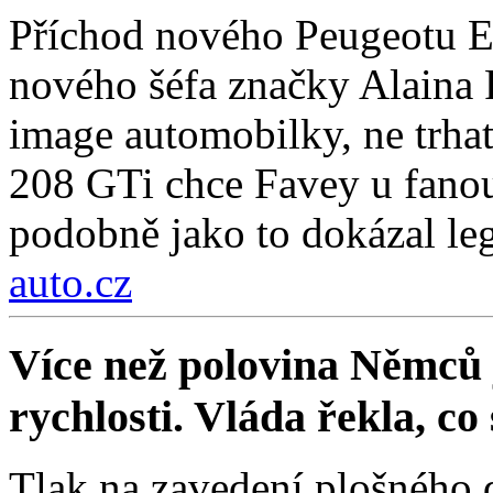
Příchod nového Peugeotu E
nového šéfa značky Alaina F
image automobilky, ne trha
208 GTi chce Favey u fanou
podobně jako to dokázal le
auto.cz
Více než polovina Němců 
rychlosti. Vláda řekla, co
Tlak na zavedení plošného 