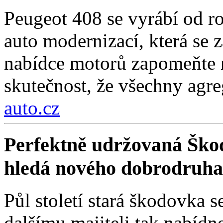
Peugeot 408 se vyrábí od r
auto modernizací, která se 
nabídce motorů zapomeňte n
skutečnost, že všechny agre
auto.cz
Perfektně udržovaná Škod
hledá nového dobrodruha
Půl století stará škodovka 
dalšímu majiteli tak nabídn