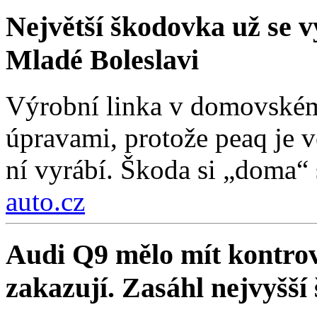
Největší škodovka už se vy
Mladé Boleslavi
Výrobní linka v domovském
úpravami, protože peaq je vě
ní vyrábí. Škoda si „doma“ s
auto.cz
Audi Q9 mělo mít kontrov
zakazují. Zasáhl nejvyšší 