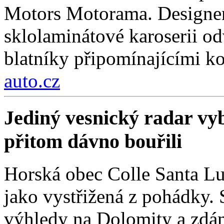
Motors Motorama. Designer
sklolaminátové karoserii odv
blatníky připomínajícími k
auto.cz
Jediný vesnický radar vyb
přitom dávno bouřili
Horská obec Colle Santa Lu
jako vystřižená z pohádky. S
výhledy na Dolomity a zdánl