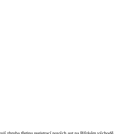
ují zhruba třetinu registrací nových aut na Blízkém východě.