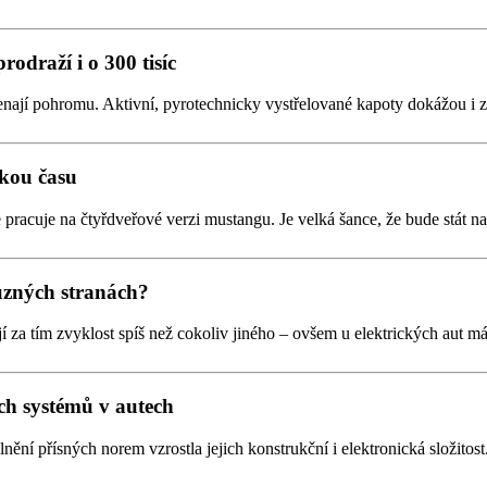
odraží i o 300 tisíc
ají pohromu. Aktivní, pyrotechnicky vystřelované kapoty dokážou i z b
zkou času
e pracuje na čtyřdveřové verzi mustangu. Je velká šance, že bude stát
různých stranách?
tojí za tím zvyklost spíš než cokoliv jiného – ovšem u elektrických aut m
ích systémů v autech
lnění přísných norem vzrostla jejich konstrukční i elektronická složito