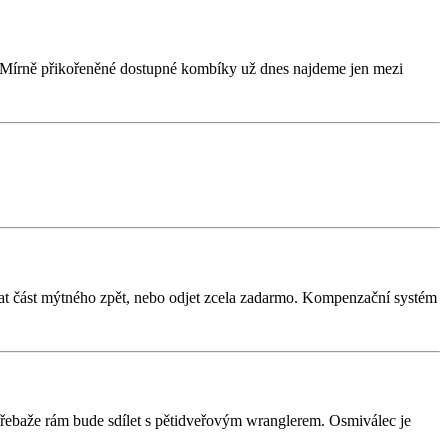
. Mírně přikořeněné dostupné kombíky už dnes najdeme jen mezi
skat část mýtného zpět, nebo odjet zcela zadarmo. Kompenzační systém
 třebaže rám bude sdílet s pětidveřovým wranglerem. Osmiválec je