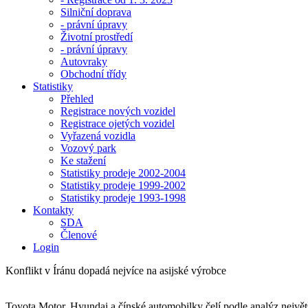
Silniční doprava
- právní úpravy
Životní prostředí
- právní úpravy
Autovraky
Obchodní třídy
Statistiky
Přehled
Registrace nových vozidel
Registrace ojetých vozidel
Vyřazená vozidla
Vozový park
Ke stažení
Statistiky prodeje 2002-2004
Statistiky prodeje 1999-2002
Statistiky prodeje 1993-1998
Kontakty
SDA
Členové
Login
Konflikt v Íránu dopadá nejvíce na asijské výrobce
Toyota Motor, Hyundai a čínské automobilky čelí podle analýz největš