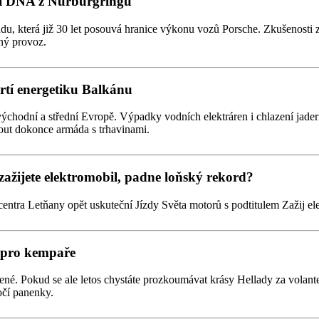
dní DNA z Nürburgringu
du, která již 30 let posouvá hranice výkonu vozů Porsche. Zkušenosti z
ný provoz.
drtí energetiku Balkánu
východní a střední Evropě. Výpadky vodních elektráren i chlazení jad
out dokonce armáda s trhavinami.
zažijete elektromobil, padne loňský rekord?
centra Letňany opět uskuteční Jízdy Světa motorů s podtitulem Zažij el
í pro kempaře
é. Pokud se ale letos chystáte prozkoumávat krásy Hellady za volant
očí panenky.