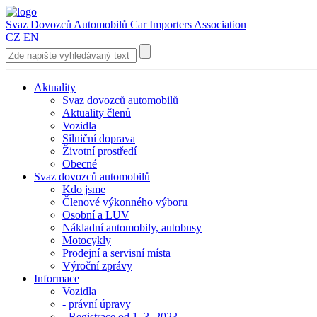
Svaz Dovozců Automobilů
Car Importers Association
CZ
EN
Aktuality
Svaz dovozců automobilů
Aktuality členů
Vozidla
Silniční doprava
Životní prostředí
Obecné
Svaz dovozců automobilů
Kdo jsme
Členové výkonného výboru
Osobní a LUV
Nákladní automobily, autobusy
Motocykly
Prodejní a servisní místa
Výroční zprávy
Informace
Vozidla
- právní úpravy
- Registrace od 1. 3. 2023