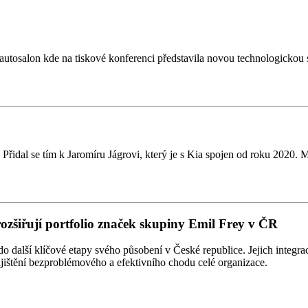
tosalon kde na tiskové konferenci představila novou technologickou st
řidal se tím k Jaromíru Jágrovi, který je s Kia spojen od roku 2020. 
rozšiřují portfolio značek skupiny Emil Frey v ČR
alší klíčové etapy svého působení v České republice. Jejich integrace
zajištění bezproblémového a efektivního chodu celé organizace.