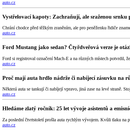
auto.cz
Vystřelovací kapoty: Zachraňují, ale sraženou srnku pr
Chrání chodce před těžkým zraněním, ale pro peněženku řidiče znamen
auto.cz
Ford Mustang jako sedan? Čtyřdveřová verze je otá
Ford si registroval označení Mach-E a na různých místech potvrdil, ž
auto.cz
Proč mají auta hrdlo nádrže či nabíjecí zásuvku na 
Některá auta se tankují či nabíjejí vpravo, jiná zase na levé straně. S
auto.cz
Hledáme zlatý ročník: 25 let vývoje asistentů a emisn
Za poslední čtvrtstoletí prošla auta rychlým vývojem. Kvůli tlaku na p
auto.cz