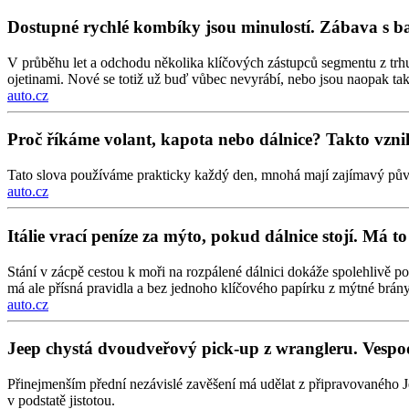
Dostupné rychlé kombíky jsou minulostí. Zábava s b
V průběhu let a odchodu několika klíčových zástupců segmentu z trh
ojetinami. Nové se totiž už buď vůbec nevyrábí, nebo jsou naopak tak
auto.cz
Proč říkáme volant, kapota nebo dálnice? Takto vznik
Tato slova používáme prakticky každý den, mnohá mají zajímavý pův
auto.cz
Itálie vrací peníze za mýto, pokud dálnice stojí. Má 
Stání v zácpě cestou k moři na rozpálené dálnici dokáže spolehlivě p
má ale přísná pravidla a bez jednoho klíčového papírku z mýtné brány 
auto.cz
Jeep chystá dvoudveřový pick-up z wrangleru. Vesp
Přinejmenším přední nezávislé zavěšení má udělat z připravovaného J
v podstatě jistotou.