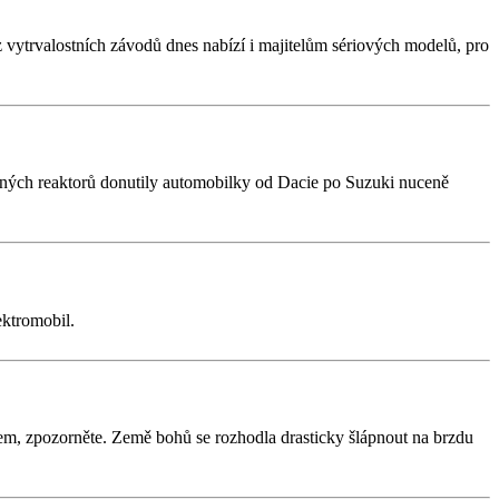
 vytrvalostních závodů dnes nabízí i majitelům sériových modelů, pro
erných reaktorů donutily automobilky od Dacie po Suzuki nuceně
ektromobil.
em, zpozorněte. Země bohů se rozhodla drasticky šlápnout na brzdu