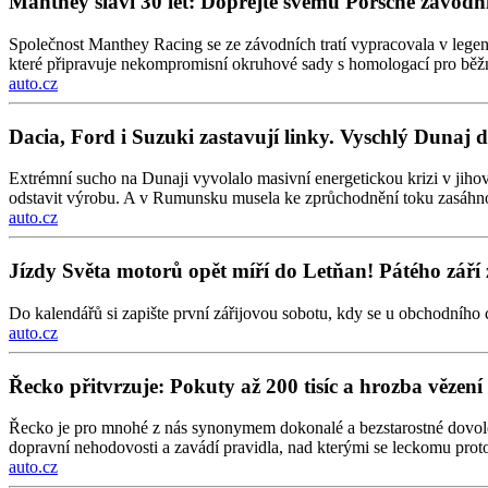
Manthey slaví 30 let: Dopřejte svému Porsche závo
Společnost Manthey Racing se ze závodních tratí vypracovala v legen
které připravuje nekompromisní okruhové sady s homologací pro běž
auto.cz
Dacia, Ford i Suzuki zastavují linky. Vyschlý Dunaj 
Extrémní sucho na Dunaji vyvolalo masivní energetickou krizi v jiho
odstavit výrobu. A v Rumunsku musela ke zprůchodnění toku zasáhn
auto.cz
Jízdy Světa motorů opět míří do Letňan! Pátého září 
Do kalendářů si zapište první zářijovou sobotu, kdy se u obchodního 
auto.cz
Řecko přitvrzuje: Pokuty až 200 tisíc a hrozba vězen
Řecko je pro mnohé z nás synonymem dokonalé a bezstarostné dovolen
dopravní nehodovosti a zavádí pravidla, nad kterými se leckomu prot
auto.cz