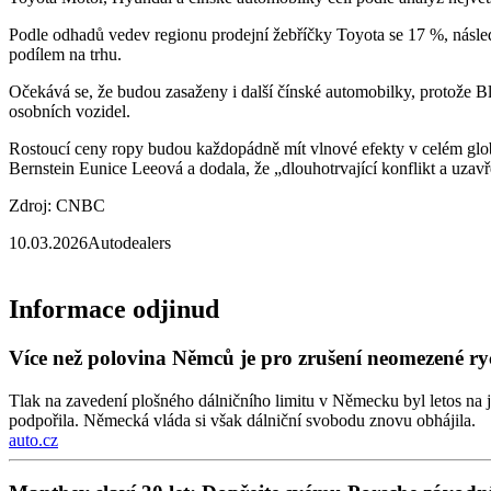
Podle odhadů vedev regionu prodejní žebříčky Toyota se 17 %, násl
podílem na trhu.
Očekává se, že budou zasaženy i další čínské automobilky, protože B
osobních vozidel.
Rostoucí ceny ropy budou každopádně mít vlnové efekty v celém glob
Bernstein Eunice Leeová a dodala, že „dlouhotrvající konflikt a uzavř
Zdroj: CNBC
10.03.2026
Autodealers
Informace odjinud
Více než polovina Němců je pro zrušení neomezené rych
Tlak na zavedení plošného dálničního limitu v Německu byl letos na 
podpořila. Německá vláda si však dálniční svobodu znovu obhájila.
auto.cz