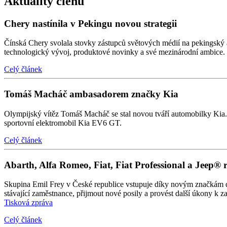
Aktuality členů
Chery nastínila v Pekingu novou strategii
Čínská Chery svolala stovky zástupců světových médií na pekingský au
technologický vývoj, produktové novinky a své mezinárodní ambice.
Celý článek
Tomáš Macháč ambasadorem značky Kia
Olympijský vítěz Tomáš Macháč se stal novou tváří automobilky Kia. P
sportovní elektromobil Kia EV6 GT.
Celý článek
Abarth, Alfa Romeo, Fiat, Fiat Professional a Jeep® 
Skupina Emil Frey v České republice vstupuje díky novým značkám do d
stávající zaměstnance, přijmout nové posily a provést další úkony k 
Tisková zpráva
Celý článek