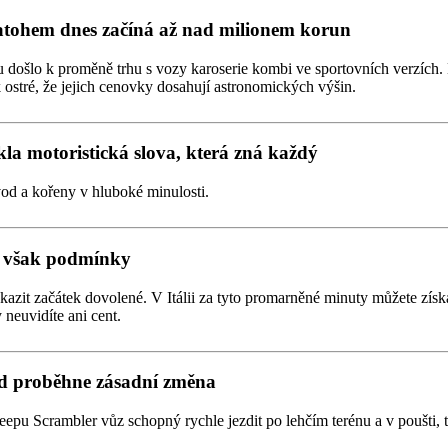
atohem dnes začíná až nad milionem korun
u došlo k proměně trhu s vozy karoserie kombi ve sportovních verzích
 ostré, že jejich cenovky dosahují astronomických výšin.
la motoristická slova, která zná každý
od a kořeny v hluboké minulosti.
to však podmínky
okazit začátek dovolené. V Itálii za tyto promarněné minuty můžete zí
neuvidíte ani cent.
od proběhne zásadní změna
eepu Scrambler vůz schopný rychle jezdit po lehčím terénu a v poušti,