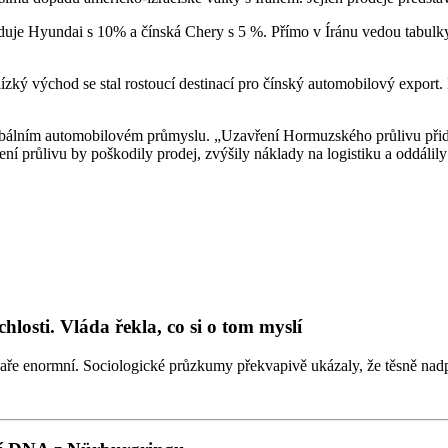
eduje Hyundai s 10% a čínská Chery s 5 %. Přímo v Íránu vedou tabu
lízký východ se stal rostoucí destinací pro čínský automobilový expor
álním automobilovém průmyslu. „Uzavření Hormuzského průlivu přidává
ení průlivu by poškodily prodej, zvýšily náklady na logistiku a oddálil
losti. Vláda řekla, co si o tom myslí
jaře enormní. Sociologické průzkumy překvapivě ukázaly, že těsně nad