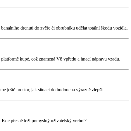
análního drcnutí do zvěře či obrubníku udělat totální škodu vozidla.
 na platformě kupé, což znamená V8 vpředu a hnací nápravu vzadu.
áme ještě prostor, jak situaci do budoucna výrazně zlepšit.
st. Kde přesně leží pomyslný uživatelský vrchol?