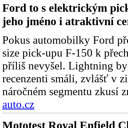
Ford to s elektrickým pi
jeho jméno i atraktivní c
Pokus automobilky Ford přes
size pick-upu F-150 k přech
příliš nevyšel. Lightning by
recenzenti smáli, zvlášť v 
náročném segmentu zkusí zn
auto.cz
Mototest Royal Enfield Cl