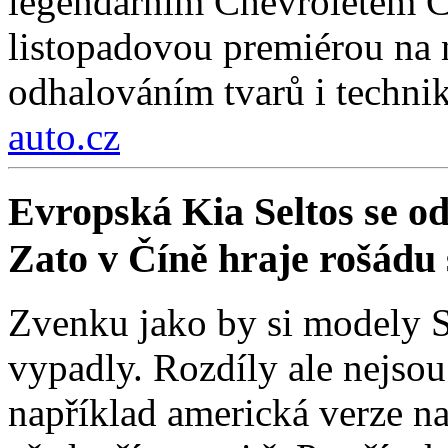
legendárním Chevroletem Co
listopadovou premiérou na
odhalováním tvarů i technik
auto.cz
Evropská Kia Seltos se od 
Zato v Číně hraje rošádu s
Zvenku jako by si modely Se
vypadly. Rozdíly ale nejso
například americká verze na