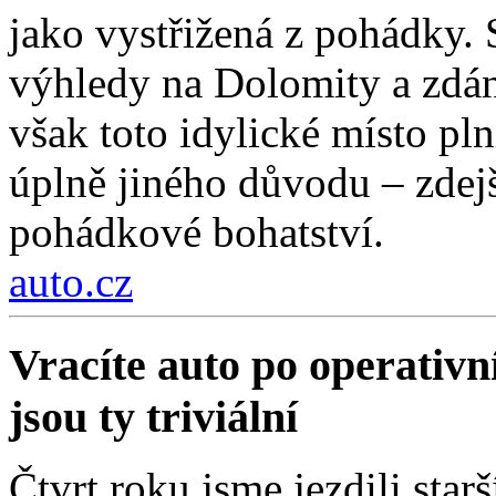
jako vystřižená z pohádky. S
výhledy na Dolomity a zdánl
však toto idylické místo pln
úplně jiného důvodu – zdejší
pohádkové bohatství.
auto.cz
Vracíte auto po operativn
jsou ty triviální
Čtvrt roku jsme jezdili sta