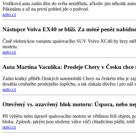
Vodíková auta zatím díru do světa neudělala, ačkoliv jim několik au
Pákistánu a už na první pohled jde o podvod.
auto.cz
Nástupce Volva EX40 se blíží. Za méně peněz nabídne
Čistě elektrickou variantu spalovacího SUV Volvo XC40 by brzy měl 
modelu.
auto.cz
Auta Martina Vaculíka: Prodeje Chery v Česku chce
Zatím krátký příběh čínských automobilů Chery na českém trhu je za
dosáhla ceněného prodejního úspěchu, a tak získala důvěru i pro náš 
auto.cz
Otevřený vs. uzavřený blok motoru: Úspora, nebo ne
Při výběru nebo úpravě spalovacího motoru se většinou řeší objem, poč
bloku. Způsob, jakým jsou uloženy válce vůči chladicímu plášti, totiž 
auto.cz