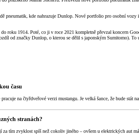
ídě pneumatik, kde nahrazuje Dunlop. Nové portfolio pro osobní vozy 
do roku 1914. Poté, co ji v roce 2021 kompletně převzal koncern Goody
rozdíl od značky Dunlop, o kterou se dělil s japonským Sumitomo). To
zkou času
e pracuje na čtyřdveřové verzi mustangu. Je velká šance, že bude stát
různých stranách?
tojí za tím zvyklost spíš než cokoliv jiného – ovšem u elektrických aut m