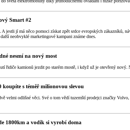
p do světa elektromobility díky jednoduchému ovládání i nízké pořizova
ový Smart #2
 jestli jí má něco pomoci získat zpět srdce evropských zákazníků, náv
ky další neobvyklé marketingové kampani známe dnes.
dné nesmí na nový most
 řidiče kamionů jezdit po starém mostě, i když už je otevřený nový. 
0 koupíte s téměř milionovou slevou
sto dvě velmi odlišné věci. Své o tom vědí tuzemští prodejci značky Vol
jede 1800km a vodík si vyrobí doma