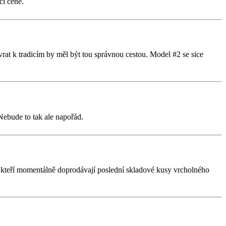
cí ceně.
rat k tradicím by měl být tou správnou cestou. Model #2 se sice
Nebude to tak ale napořád.
vo, kteří momentálně doprodávají poslední skladové kusy vrcholného