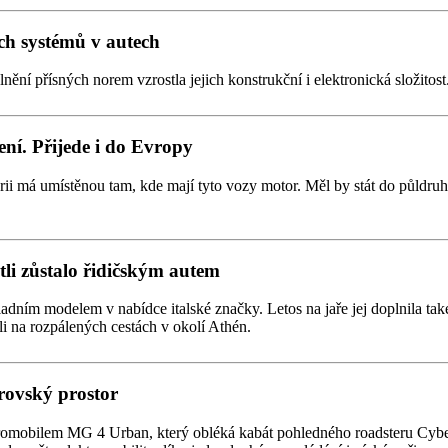
ích systémů v autech
lnění přísných norem vzrostla jejich konstrukční i elektronická složito
ení. Přijede i do Evropy
rii má umístěnou tam, kde mají tyto vozy motor. Měl by stát do půldr
stli zůstalo řidičským autem
kladním modelem v nabídce italské značky. Letos na jaře jej doplnila t
ali na rozpálených cestách v okolí Athén.
rovský prostor
romobilem MG 4 Urban, který obléká kabát pohledného roadsteru Cybers