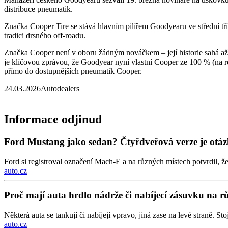
distribuce pneumatik.
Značka Cooper Tire se stává hlavním pilířem Goodyearu ve střední tř
tradici drsného off-roadu.
Značka Cooper není v oboru žádným nováčkem – její historie sahá až 
je klíčovou zprávou, že Goodyear nyní vlastní Cooper ze 100 % (na 
přímo do dostupnějších pneumatik Cooper.
24.03.2026
Autodealers
Informace odjinud
Ford Mustang jako sedan? Čtyřdveřová verze je otá
Ford si registroval označení Mach-E a na různých místech potvrdil, ž
auto.cz
Proč mají auta hrdlo nádrže či nabíjecí zásuvku na 
Některá auta se tankují či nabíjejí vpravo, jiná zase na levé straně. S
auto.cz