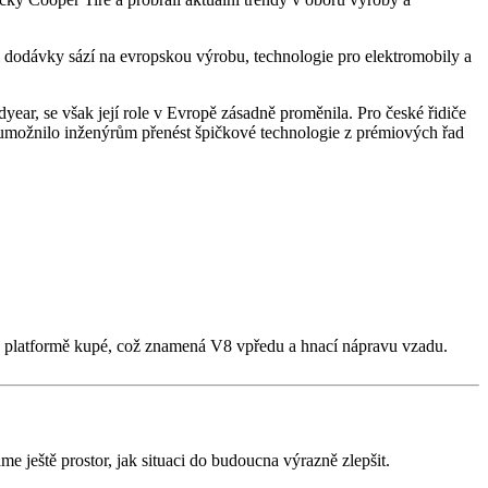
i dodávky sází na evropskou výrobu, technologie pro elektromobily a
ear, se však její role v Evropě zásadně proměnila. Pro české řidiče
 umožnilo inženýrům přenést špičkové technologie z prémiových řad
 na platformě kupé, což znamená V8 vpředu a hnací nápravu vzadu.
áme ještě prostor, jak situaci do budoucna výrazně zlepšit.