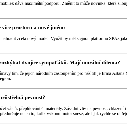
tomobilek dává maximální podporu. Změnit to může novinka, která slibu
 více prostoru a nové jméno
nahradit zcela nový model. Využít by měl stejnou platformu SPA3 jak
 rozhýbat dvojice sympaťáků. Mají morální dilema?
jímavý tím, že jejich národním zastoupením pro náš trh je firma Asta
region.
průstřelná pevnost?
et válců, přeplňování či materiály. Zásadní vliv na pevnost, chlazení 
předurčuje nejen to, kolik výkonu motor snese, ale i jak rychle se ohřej