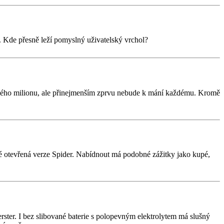
st. Kde přesně leží pomyslný uživatelský vrchol?
uhého milionu, ale přinejmenším zprvu nebude k mání každému. Kromě
aké otevřená verze Spider. Nabídnout má podobné zážitky jako kupé,
ter. I bez slibované baterie s polopevným elektrolytem má slušný