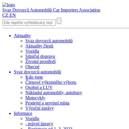
Svaz Dovozců Automobilů
Car Importers Association
CZ
EN
Aktuality
Svaz dovozců automobilů
Aktuality členů
Vozidla
Silniční doprava
Životní prostředí
Obecné
Svaz dovozců automobilů
Kdo jsme
Členové výkonného výboru
Osobní a LUV
Nákladní automobily, autobusy
Motocykly
Prodejní a servisní místa
Výroční zprávy
Informace
Vozidla
- právní úpravy
- Registrace od 1. 3. 2023