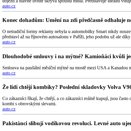
dojezd a hlavně uvnitř skrývá spoustu místa. Představuje ideální vstu
auto.cz
Konec dohadům: Umění na zdi předčasně odhaluje n
O netradiční formy reklamy nebyla u automobilky Smart nikdy nouze. A
představí až na říjnovém autosalonu v Paříži, jeho podobu už ale dí
auto.cz
Dlouhodobé smlouvy i na mýtné? Kamioňáci kvůli je
Smlouva na paušální měsíční mýtné na mostě mezi USA a Kanadou nutí
auto.cz
Že lidi chtějí kombíky? Poslední skladovky Volva V9
Co zákazníci říkají, že chtějí, a co zákazníci reálně kupují, jsou ča
kombi s obrovskými slevami.
auto.cz
Pakistánci slibují vodíkovou revoluci. Levné auto u