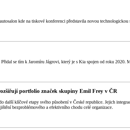
tosalon kde na tiskové konferenci představila novou technologickou st
řidal se tím k Jaromíru Jágrovi, který je s Kia spojen od roku 2020. 
rozšiřují portfolio značek skupiny Emil Frey v ČR
alší klíčové etapy svého působení v České republice. Jejich integrace
zajištění bezproblémového a efektivního chodu celé organizace.