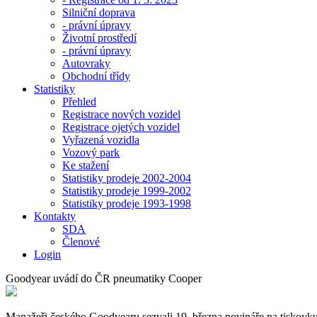
Silniční doprava
- právní úpravy
Životní prostředí
- právní úpravy
Autovraky
Obchodní třídy
Statistiky
Přehled
Registrace nových vozidel
Registrace ojetých vozidel
Vyřazená vozidla
Vozový park
Ke stažení
Statistiky prodeje 2002-2004
Statistiky prodeje 1999-2002
Statistiky prodeje 1993-1998
Kontakty
SDA
Členové
Login
Goodyear uvádí do ČR pneumatiky Cooper
Manažeři českého Goodyearu sezvali 19. března novináře na tiskovku