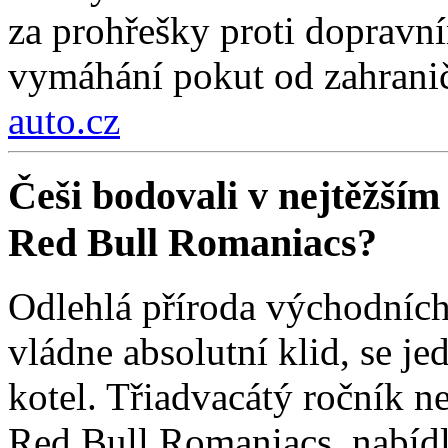
za prohřešky proti dopravn
vymáhání pokut od zahraničn
auto.cz
Češi bodovali v nejtěžším
Red Bull Romaniacs?
Odlehlá příroda východních
vládne absolutní klid, se j
kotel. Třiadvacátý ročník ne
Red Bull Romaniacs, nabídl