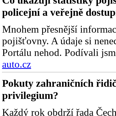
Co ukazují statistiky poji
policejní a veřejně dostu
Mnohem přesnější informace
pojišťovny. A údaje si nenec
Portálu nehod. Podívali jsm
auto.cz
Pokuty zahraničních řidi
privilegium?
Každý rok obdrží řada Čech