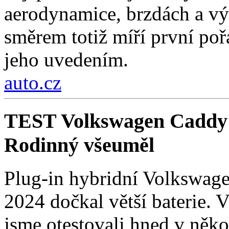
aerodynamice, brzdách a vý
směrem totiž míří první po
jeho uvedením.
auto.cz
TEST Volkswagen Caddy 
Rodinný všeuměl
Plug-in hybridní Volkswage
2024 dočkal větší baterie. 
jsme otestovali hned v někol