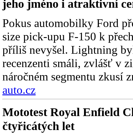
jeho jméno i atraktivní c
Pokus automobilky Ford přes
size pick-upu F-150 k přech
příliš nevyšel. Lightning by
recenzenti smáli, zvlášť v 
náročném segmentu zkusí zn
auto.cz
Mototest Royal Enfield Cl
čtyřicátých let