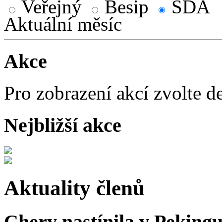
Veřejný
Besip
SDA
Aktuální měsíc
Akce
Pro zobrazení akcí zvolte d
Nejbližší akce
Aktuality členů
Chery nastínila v Pekingu