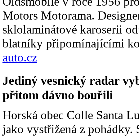
Oldsmobile v roce 1956 pro
Motors Motorama. Designer
sklolaminátové karoserii odv
blatníky připomínajícími k
auto.cz
Jediný vesnický radar vyb
přitom dávno bouřili
Horská obec Colle Santa Lu
jako vystřižená z pohádky. S