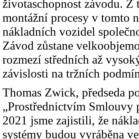
životaschopnost závodu. Z
montážní procesy v tomto n
nákladních vozidel společn
Závod zůstane velkoobjemo
rozmezí středních až vysoký
závislosti na tržních podmí
Thomas Zwick, předseda p
„Prostřednictvím Smlouvy 
2021 jsme zajistili, že nák
systémy budou vyráběna ve