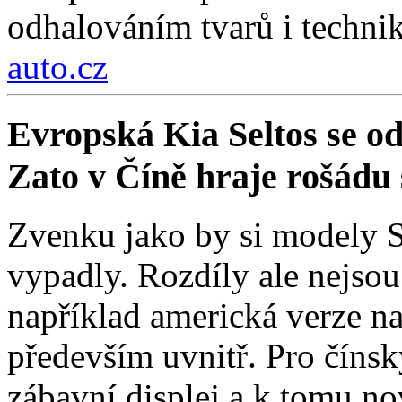
odhalováním tvarů i technik
auto.cz
Evropská Kia Seltos se od 
Zato v Číně hraje rošádu s
Zvenku jako by si modely Se
vypadly. Rozdíly ale nejso
například americká verze na
především uvnitř. Pro čínsk
zábavní displej a k tomu nov