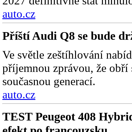
2027 definitivně stát minulo
auto.cz
Příští Audi Q8 se bude d
Ve světle zeštíhlování nab
příjemnou zprávou, že obří
současnou generací.
auto.cz
TEST Peugeot 408 Hybri
efekt po francouzsku