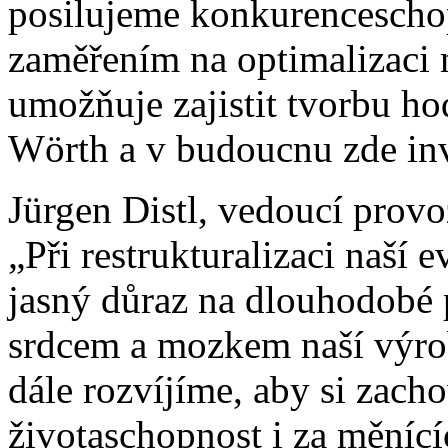
posilujeme konkurenceschop
zaměřením na optimalizaci 
umožňuje zajistit tvorbu h
Wörth a v budoucnu zde inv
Jürgen Distl, vedoucí prov
„Při restrukturalizaci naší 
jasný důraz na dlouhodobé 
srdcem a mozkem naší výro
dále rozvíjíme, aby si zac
životaschopnost i za měnící