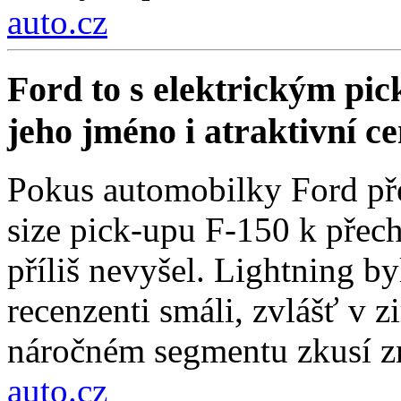
auto.cz
Ford to s elektrickým pi
jeho jméno i atraktivní c
Pokus automobilky Ford přes
size pick-upu F-150 k přech
příliš nevyšel. Lightning by
recenzenti smáli, zvlášť v 
náročném segmentu zkusí zn
auto.cz