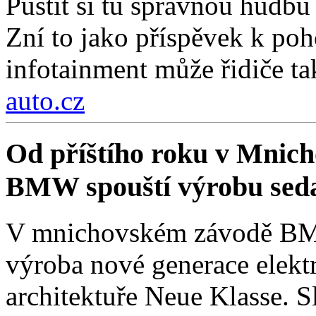
Pustit si tu správnou hudbu 
Zní to jako příspěvek k poh
infotainment může řidiče ta
auto.cz
Od příštího roku v Mnich
BMW spouští výrobu sed
V mnichovském závodě BMW
výroba nové generace elekt
architektuře Neue Klasse. S