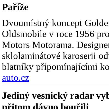
Paříže
Dvoumístný koncept Golden
Oldsmobile v roce 1956 pro
Motors Motorama. Designer
sklolaminátové karoserii odv
blatníky připomínajícími k
auto.cz
Jediný vesnický radar vyb
přitom dávno bouřili