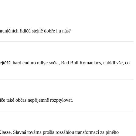
ničních řidičů stejně dobře i u nás?
ejtěžší hard enduro rallye světa, Red Bull Romaniacs, nabídl vše, co
diče také občas nepříjemně rozptylovat.
sse. Slavná továrna prošla rozsáhlou transformací za plného