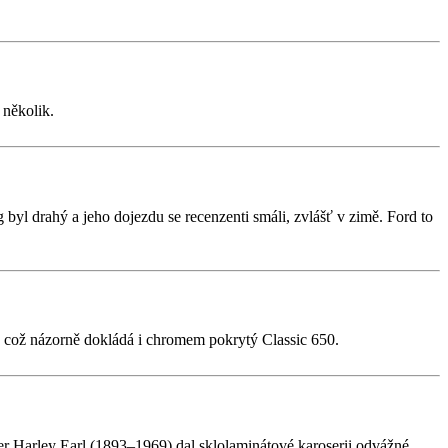
 několik.
 byl drahý a jeho dojezdu se recenzenti smáli, zvlášť v zimě. Ford to
gn, což názorně dokládá i chromem pokrytý Classic 650.
 Harley Earl (1893–1969) dal sklolaminátové karoserii odvážné