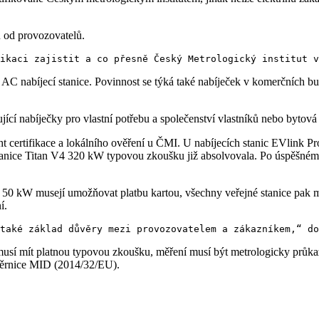
ů od provozovatelů.
 AC nabíjecí stanice. Povinnost se týká také nabíječek v komerčních b
cí nabíječky pro vlastní potřebu a společenství vlastníků nebo bytová 
cht certifikace a lokálního ověření u ČMI. U nabíjecích stanic EVlink 
tanice Titan V4 320 kW typovou zkoušku již absolvovala. Po úspěšném p
 50 kW musejí umožňovat platbu kartou, všechny veřejné stanice pak mu
í.
usí mít platnou typovou zkoušku, měření musí být metrologicky průkaz
měrnice MID (2014/32/EU).