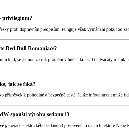
o privilegium?
řešky proti dopravním předpisům. Funguje však vymáhání pokut od zahra
áte Red Bull Romaniacs?
ní klid, se jednou za rok promění v hučící kotel. Třiadvacátý ročník n
ké, jak se říká?
 jako příspěvek k pohodlné a bezpečné cestě. Jenže infotainment může ři
BMW spouští výrobu sedanu i3
enerace elektrického sedanu i3 postaveného na architektuře Neue Kla