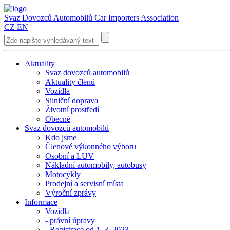
Svaz Dovozců Automobilů
Car Importers Association
CZ
EN
Aktuality
Svaz dovozců automobilů
Aktuality členů
Vozidla
Silniční doprava
Životní prostředí
Obecné
Svaz dovozců automobilů
Kdo jsme
Členové výkonného výboru
Osobní a LUV
Nákladní automobily, autobusy
Motocykly
Prodejní a servisní místa
Výroční zprávy
Informace
Vozidla
- právní úpravy
- Registrace od 1. 3. 2023