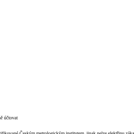
ně účtovat
tifikované Českým metrologickým institutem, jinak nelze elektřinu záka