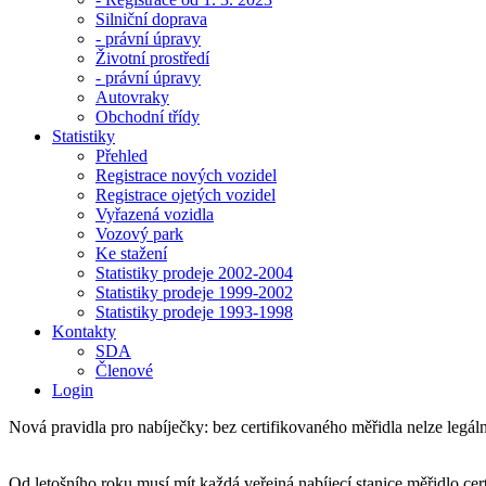
Silniční doprava
- právní úpravy
Životní prostředí
- právní úpravy
Autovraky
Obchodní třídy
Statistiky
Přehled
Registrace nových vozidel
Registrace ojetých vozidel
Vyřazená vozidla
Vozový park
Ke stažení
Statistiky prodeje 2002-2004
Statistiky prodeje 1999-2002
Statistiky prodeje 1993-1998
Kontakty
SDA
Členové
Login
Nová pravidla pro nabíječky: bez certifikovaného měřidla nelze legál
Od letošního roku musí mít každá veřejná nabíjecí stanice měřidlo cer