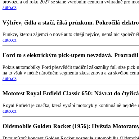
provozu a od roku 2027 se stane výrobním centrem výhradně pro mod
auto.cz
Výhřev, čidla a stačí, říká průzkum. Pokročilá elektr
Funkce, kterou zájemci o nové auto chtějí nejvíce, nemá nic společnéh
auto.cz
Ford to s elektrickým pick-upem nevzdává. Prozradil
Pokus automobilky Ford přesvědčit tradiční zákazníky full-size pick-u
na to však v méně náročném segmentu zkusí znovu a za skvělou cenu
auto.cz
Mototest Royal Enfield Classic 650: Návrat do čtyřicá
Royal Enfield je značka, která vyrábí motocykly kontinuálně nejdéle 
auto.cz
Oldsmobile Golden Rocket (1956): Hvězda Motoramy 
Dvoumístný koncept Golden Rocket postavila automobilka Oldsmobile