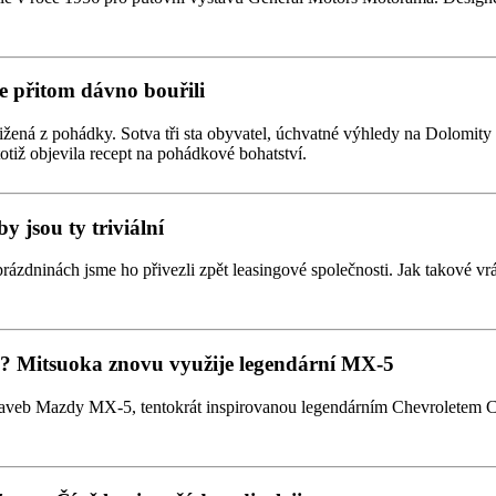
e přitom dávno bouřili
žená z pohádky. Sotva tři sta obyvatel, úchvatné výhledy na Dolomity a 
totiž objevila recept na pohádkové bohatství.
y jsou ty triviální
prázdninách jsme ho přivezli zpět leasingové společnosti. Jak takové vrá
tmi? Mitsuoka znovu využije legendární MX-5
taveb Mazdy MX-5, tentokrát inspirovanou legendárním Chevroletem Co