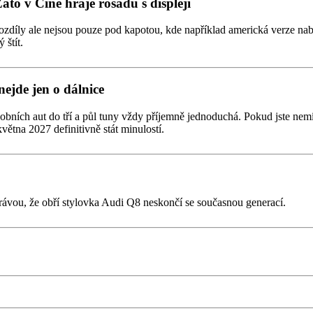
Zato v Číně hraje rošádu s displeji
zdíly ale nejsou pouze pod kapotou, kde například americká verze nabízí
 štít.
nejde jen o dálnice
obních aut do tří a půl tuny vždy příjemně jednoduchá. Pokud jste nemí
větna 2027 definitivně stát minulostí.
rávou, že obří stylovka Audi Q8 neskončí se současnou generací.