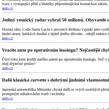
tvary s vystupující přídí a blatníky připomínajícími kosmickou raketu.
auto.cz
Jediný vesnický radar vybral 50 milionů. Obyvatelé s
Horská obec Colle Santa Lucia v provincii Belluno vypadá jako vystři
titulní strany italských deníků z úplně jiného důvodu – zdejší radnice 
auto.cz
Vracíte auto po operativním leasingu? Nejčastější chyb
Čtvrt roku jsme jezdili starším autem po operativním leasingu. Teď o 
stojí zbytečné peníze?
auto.cz
Další klasická corvette s dobrými jízdními vlastnos
Japonská automobilka Mitsuoka chystá další ze svých osobitých přes
postupným odhalováním tvarů i techniky.
auto.cz