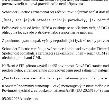
provozovatelů na nová pravidla stále není připravena.
Schneider Electric zaznamenal od začátku roku výrazný nárůst dotaz
Požadavek platí od ledna 2026 a vztahuje se na všechny veřejné DC i
ohledu na to, zda jde o střídavé nebo stejnosměrné nabíjení.
Z povinnosti jsou naopak vyňaty nepodnikající fyzické osoby provozují
Schneider Electric certifikuje své stanice kombinací evropské Eichre
Společnost pomáhala s certifikací i zákazníkovi Shell – jejich OEM s
úředními plombami ČMI.
Nařízení AFIR přitom zavádí i další povinnosti. Nové DC stanice nad
předplatného, a transparentně zobrazovat cenu před zahájením nabíjen
Konkrétní podmínky stanovuje Český metrologický institut: měřidlo m
Povinnost vychází z evropského nařízení AFIR (EU 2023/1804) a s
05.06.2026
Autodealers