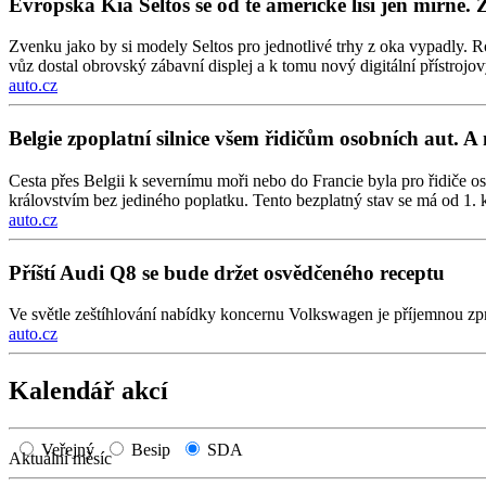
Evropská Kia Seltos se od té americké liší jen mírně. 
Zvenku jako by si modely Seltos pro jednotlivé trhy z oka vypadly. Ro
vůz dostal obrovský zábavní displej a k tomu nový digitální přístrojový
auto.cz
Belgie zpoplatní silnice všem řidičům osobních aut. A 
Cesta přes Belgii k severnímu moři nebo do Francie byla pro řidiče os
královstvím bez jediného poplatku. Tento bezplatný stav se má od 1. k
auto.cz
Příští Audi Q8 se bude držet osvědčeného receptu
Ve světle zeštíhlování nabídky koncernu Volkswagen je příjemnou zp
auto.cz
Kalendář akcí
Veřejný
Besip
SDA
Aktuální měsíc