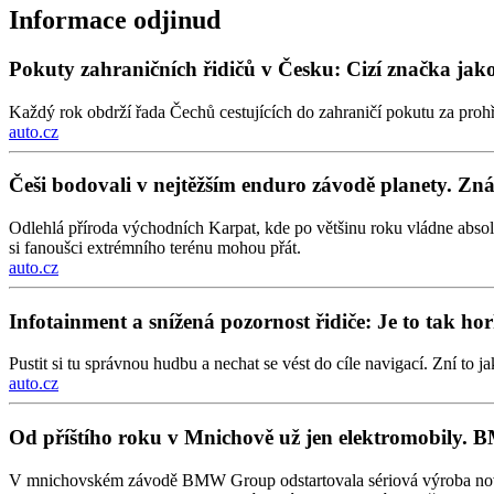
Informace odjinud
Pokuty zahraničních řidičů v Česku: Cizí značka jak
Každý rok obdrží řada Čechů cestujících do zahraničí pokutu za proh
auto.cz
Češi bodovali v nejtěžším enduro závodě planety. Zn
Odlehlá příroda východních Karpat, kde po většinu roku vládne absolut
si fanoušci extrémního terénu mohou přát.
auto.cz
Infotainment a snížená pozornost řidiče: Je to tak hor
Pustit si tu správnou hudbu a nechat se vést do cíle navigací. Zní to
auto.cz
Od příštího roku v Mnichově už jen elektromobily. 
V mnichovském závodě BMW Group odstartovala sériová výroba nové g