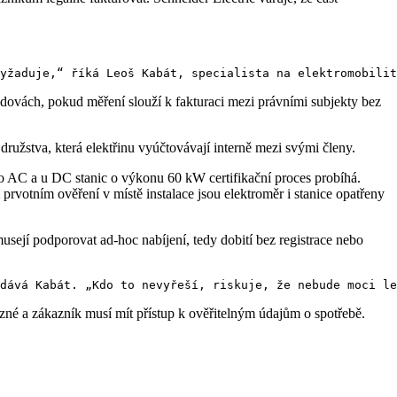
udovách, pokud měření slouží k fakturaci mezi právními subjekty bez
družstva, která elektřinu vyúčtovávají interně mezi svými členy.
Pro AC a u DC stanic o výkonu 60 kW certifikační proces probíhá.
rvotním ověření v místě instalace jsou elektroměr i stanice opatřeny
sejí podporovat ad-hoc nabíjení, tedy dobití bez registrace nebo
né a zákazník musí mít přístup k ověřitelným údajům o spotřebě.