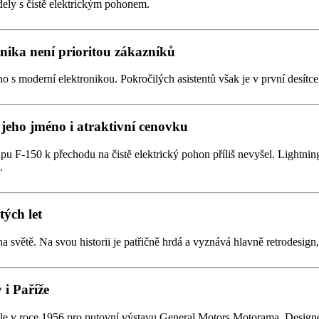
ely s čistě elektrickým pohonem.
onika není prioritou zákazníků
o s moderní elektronikou. Pokročilých asistentů však je v první desítce
 jeho jméno i atraktivní cenovku
pu F-150 k přechodu na čistě elektrický pohon příliš nevyšel. Lightning
.
tých let
na světě. Na svou historii je patřičně hrdá a vyznává hlavně retrodesi
i Paříže
 v roce 1956 pro putovní výstavu General Motors Motorama. Designer