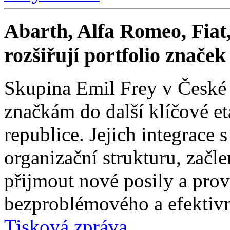
Abarth, Alfa Romeo, Fiat,
rozšiřují portfolio znače
Skupina Emil Frey v České
značkám do další klíčové e
republice. Jejich integrace 
organizační strukturu, začle
přijmout nové posily a prové
bezproblémového a efektivn
Tisková zpráva