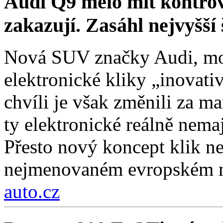
Audi Q9 mělo mít kontrov
zakazují. Zasáhl nejvyšší 
Nová SUV značky Audi, mo
elektronické kliky „inovati
chvíli je však změnili za ma
ty elektronické reálně nema
Přesto nový koncept klik ne
nejmenovaném evropském 
auto.cz