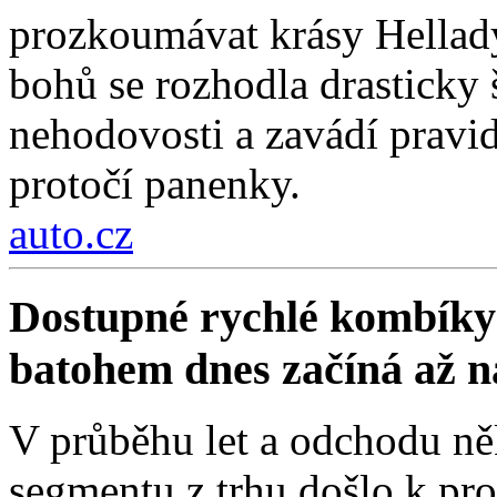
prozkoumávat krásy Hellad
bohů se rozhodla drasticky
nehodovosti a zavádí pravi
protočí panenky.
auto.cz
Dostupné rychlé kombíky 
batohem dnes začíná až 
V průběhu let a odchodu ně
segmentu z trhu došlo k pro