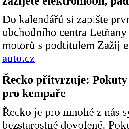
zažijete elektromobil, pa
Do kalendářů si zapište prv
obchodního centra Letňany 
motorů s podtitulem Zažij e
auto.cz
Řecko přitvrzuje: Pokuty 
pro kempaře
Řecko je pro mnohé z nás 
bezstarostné dovolené. Poku