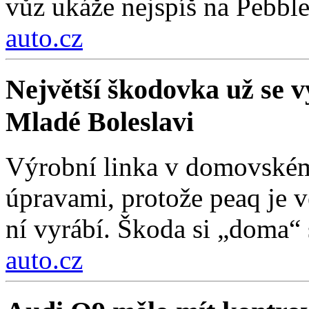
vůz ukáže nejspíš na Pebbl
auto.cz
Největší škodovka už se vy
Mladé Boleslavi
Výrobní linka v domovském
úpravami, protože peaq je vě
ní vyrábí. Škoda si „doma“ s
auto.cz