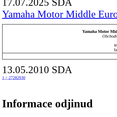
17.07.2025
SDA
Yamaha Motor Middle Europ
Yamaha Motor Midd
Obchodní
t
f
13.05.2010
SDA
1
<
27
28
29
30
Informace odjinud