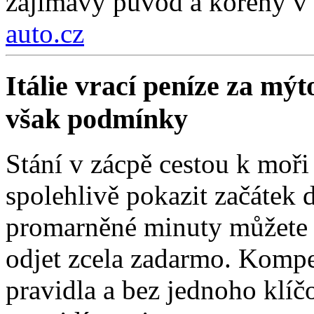
zajímavý původ a kořeny v 
auto.cz
Itálie vrací peníze za mýt
však podmínky
Stání v zácpě cestou k moři
spolehlivě pokazit začátek d
promarněné minuty můžete z
odjet zcela zadarmo. Kompe
pravidla a bez jednoho klí