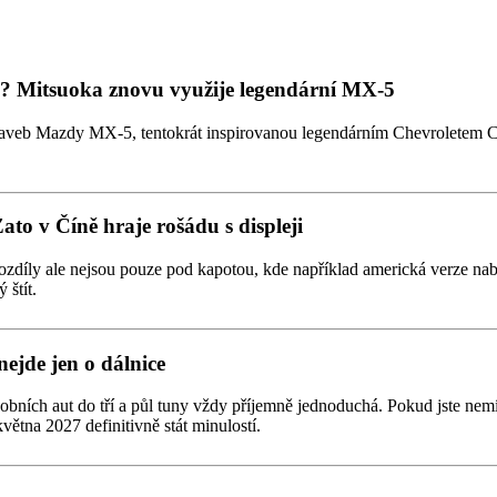
tmi? Mitsuoka znovu využije legendární MX-5
taveb Mazdy MX-5, tentokrát inspirovanou legendárním Chevroletem Co
Zato v Číně hraje rošádu s displeji
zdíly ale nejsou pouze pod kapotou, kde například americká verze nabízí
 štít.
nejde jen o dálnice
obních aut do tří a půl tuny vždy příjemně jednoduchá. Pokud jste nemí
větna 2027 definitivně stát minulostí.