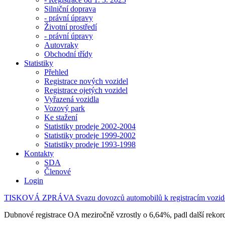
Silniční doprava
- právní úpravy
Životní prostředí
- právní úpravy
Autovraky
Obchodní třídy
Statistiky
Přehled
Registrace nových vozidel
Registrace ojetých vozidel
Vyřazená vozidla
Vozový park
Ke stažení
Statistiky prodeje 2002-2004
Statistiky prodeje 1999-2002
Statistiky prodeje 1993-1998
Kontakty
SDA
Členové
Login
TISKOVÁ ZPRÁVA Svazu dovozců automobilů k registracím vozid
Dubnové registrace OA meziročně vzrostly o 6,64%, padl další rekord