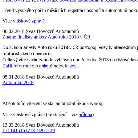
Trend vysokého počtu měsíčních registrací osobních automobilů pokr
Více v
tiskové zprávě
06.02.2018
Svaz Dovozců Automobilů
Známe finalisty ankety Auto roku 2018 v ČR
Do 2. kola ankety Auto roku 2018 v ČR postupují vozy (v abecedním
motoristických novinářů.
Celkový vítěz ankety bude vyhlášen dne 5. ledna 2018 na tiskové ko
Další informace o anketě najdete zde ...
05.01.2018
Svaz Dovozců Automobilů
Auto roku 2018
Absolutním vítězem se stal automobil Škoda Karoq.
Více v tiskové zprávě (ke stažení – viz
příloha
)
13.03.2018
Svaz Dovozců Automobilů
1
<
14
15
16
17
18
19
20
>
29