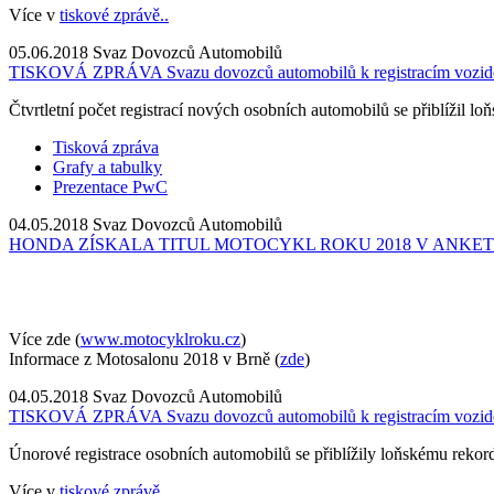
Více v
tiskové zprávě..
05.06.2018
Svaz Dovozců Automobilů
TISKOVÁ ZPRÁVA Svazu dovozců automobilů k registracím vozid
Čtvrtletní počet registrací nových osobních automobilů se přiblížil l
Tisková zpráva
Grafy a tabulky
Prezentace PwC
04.05.2018
Svaz Dovozců Automobilů
HONDA ZÍSKALA TITUL MOTOCYKL ROKU 2018 V ANK
Více zde (
www.motocyklroku.cz
)
Informace z Motosalonu 2018 v Brně (
zde
)
04.05.2018
Svaz Dovozců Automobilů
TISKOVÁ ZPRÁVA Svazu dovozců automobilů k registracím vozid
Únorové registrace osobních automobilů se přiblížily loňskému rekordu
Více v
tiskové zprávě