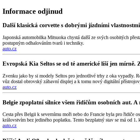
Informace odjinud
Další klasická corvette s dobrými jízdními vlastnos
Japonská automobilka Mitsuoka chystá další ze svých osobitých přes
postupným odhalováním tvarů i techniky.
auto.cz
Evropská Kia Seltos se od té americké liší jen mírně. 
Zvenku jako by si modely Seltos pro jednotlivé trhy z oka vypadly. Ro
vůz dostal obrovský zábavní displej a k tomu nový digitální přístrojový
auto.cz
Belgie zpoplatní silnice všem řidičům osobních aut. A 
Cesta přes Belgii k severnímu moři nebo do Francie byla pro řidiče os
královstvím bez jediného poplatku. Tento bezplatný stav se má od 1. k
auto.cz