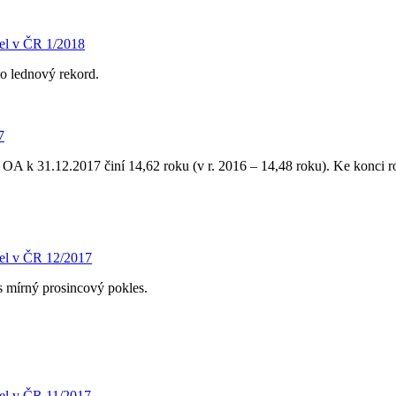
el v ČR 1/2018
 o lednový rekord.
7
OA k 31.12.2017 činí 14,62 roku (v r. 2016 – 14,48 roku). Ke konci r
el v ČR 12/2017
s mírný prosincový pokles.
el v ČR 11/2017