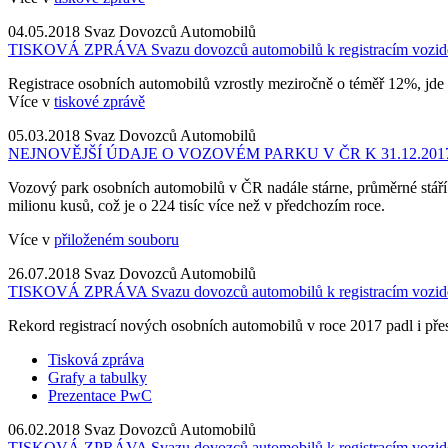
04.05.2018
Svaz Dovozců Automobilů
TISKOVÁ ZPRÁVA Svazu dovozců automobilů k registracím vozid
Registrace osobních automobilů vzrostly meziročně o téměř 12%, jde
Více v
tiskové zprávě
05.03.2018
Svaz Dovozců Automobilů
NEJNOVĚJŠÍ ÚDAJE O VOZOVÉM PARKU V ČR K 31.12.201
Vozový park osobních automobilů v ČR nadále stárne, průměrné stáří 
milionu kusů, což je o 224 tisíc více než v předchozím roce.
Více v
přiloženém souboru
26.07.2018
Svaz Dovozců Automobilů
TISKOVÁ ZPRÁVA Svazu dovozců automobilů k registracím vozid
Rekord registrací nových osobních automobilů v roce 2017 padl i pře
Tisková zpráva
Grafy a tabulky
Prezentace PwC
06.02.2018
Svaz Dovozců Automobilů
TISKOVÁ ZPRÁVA Svazu dovozců automobilů k registracím vozid