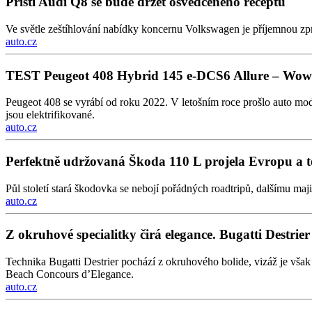
Příští Audi Q8 se bude držet osvědčeného receptu
Ve světle zeštíhlování nabídky koncernu Volkswagen je příjemnou zp
auto.cz
TEST Peugeot 408 Hybrid 145 e-DCS6 Allure – Wow 
Peugeot 408 se vyrábí od roku 2022. V letošním roce prošlo auto mod
jsou elektrifikované.
auto.cz
Perfektně udržovaná Škoda 110 L projela Evropu a 
Půl století stará škodovka se nebojí pořádných roadtripů, dalšímu maj
auto.cz
Z okruhové specialitky čirá elegance. Bugatti Destrier je
Technika Bugatti Destrier pochází z okruhového bolide, vizáž je vš
Beach Concours d’Elegance.
auto.cz