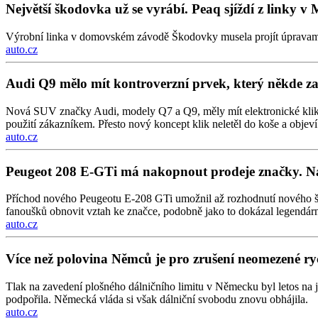
Největší škodovka už se vyrábí. Peaq sjíždí z linky v 
Výrobní linka v domovském závodě Škodovky musela projít úpravami, pr
auto.cz
Audi Q9 mělo mít kontroverzní prvek, který někde zak
Nová SUV značky Audi, modely Q7 a Q9, měly mít elektronické kliky „i
použití zákazníkem. Přesto nový koncept klik neletěl do koše a obj
auto.cz
Peugeot 208 E-GTi má nakopnout prodeje značky. Na
Příchod nového Peugeotu E-208 GTi umožnil až rozhodnutí nového šéf
fanoušků obnovit vztah ke značce, podobně jako to dokázal legendár
auto.cz
Více než polovina Němců je pro zrušení neomezené rych
Tlak na zavedení plošného dálničního limitu v Německu byl letos na 
podpořila. Německá vláda si však dálniční svobodu znovu obhájila.
auto.cz