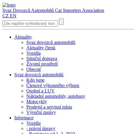
Svaz Dovozců Automobilů
Car Importers Association
CZ
EN
Aktuality
Svaz dovozců automobilů
Aktuality členů
Vozidla
Silniční doprava
Životní prostředí
Obecné
Svaz dovozců automobilů
Kdo jsme
Členové výkonného výboru
Osobní a LUV
Nákladní automobily, autobusy
Motocykly
Prodejní a servisní místa
Výroční zprávy
Informace
Vozidla
- právní úpravy
- Registrace od 1. 3. 2023