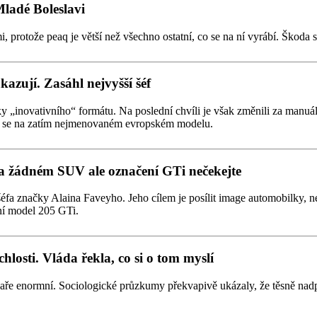
Mladé Boleslavi
otože peaq je větší než všechno ostatní, co se na ní vyrábí. Škoda si 
azují. Zasáhl nejvyšší šéf
novativního“ formátu. Na poslední chvíli je však změnili za manuální,
eví se na zatím nejmenovaném evropském modelu.
 žádném SUV ale označení GTi nečekejte
a značky Alaina Faveyho. Jeho cílem je posílit image automobilky, n
ní model 205 GTi.
losti. Vláda řekla, co si o tom myslí
jaře enormní. Sociologické průzkumy překvapivě ukázaly, že těsně nad