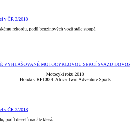
el v ČR 3/2018
oňskému rekordu, podíl benzínových vozů stále stoupá.
ETĚ VYHLAŠOVANÉ MOTOCYKLOVOU SEKCÍ SVAZU DOV
Motocykl roku 2018
Honda CRF1000L Africa Twin Adventure Sports
el v ČR 2/2018
, podíl dieselů nadále klesá.