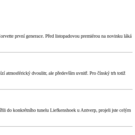
rvette první generace. Před listopadovou premiérou na novinku láká
 atmosférický dvoulitr, ale především uvnitř. Pro čínský trh totiž
řili do konkrétního tunelu Liefkenshoek u Antverp, projeli jste celým