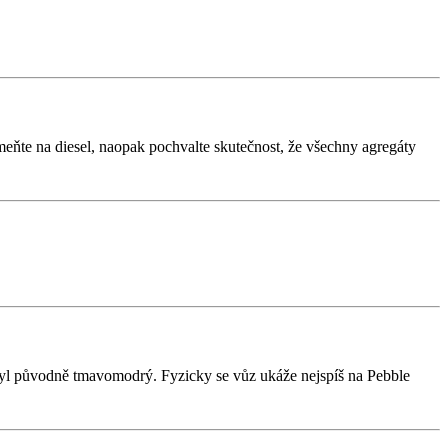
eňte na diesel, naopak pochvalte skutečnost, že všechny agregáty
byl původně tmavomodrý. Fyzicky se vůz ukáže nejspíš na Pebble