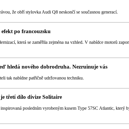
rávou, že obří stylovka Audi Q8 neskončí se současnou generací.
efekt po francouzsku
ernizací, která se zaměřila zejména na vzhled. V nabídce motorů zapom
teď hledá nového dobrodruha. Nezruinuje vás
iteli tak nabídne patřičně udržovanou techniku.
 třetí dílo divize Solitaire
ak inspirovaná posledním vyrobeným kusem Type 57SC Atlantic, který 