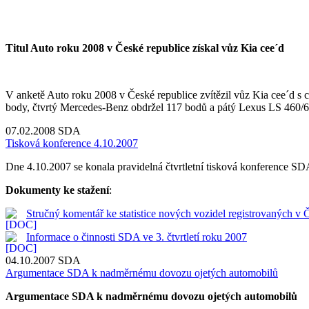
Titul Auto roku 2008 v České republice získal vůz Kia cee´d
V anketě Auto roku 2008 v České republice zvítězil vůz Kia cee´d s
body, čtvrtý Mercedes-Benz obdržel 117 bodů a pátý Lexus LS 460/6
07.02.2008
SDA
Tisková konference 4.10.2007
Dne 4.10.2007 se konala pravidelná čtvrtletní tisková konference SDA. 
Dokumenty ke stažení
:
Stručný komentář ke statistice nových vozidel registrovaných v 
Informace o činnosti SDA ve 3. čtvrtletí roku 2007
04.10.2007
SDA
Argumentace SDA k nadměrnému dovozu ojetých automobilů
Argumentace SDA k nadměrnému dovozu ojetých automobilů