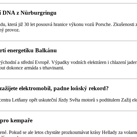
dní DNA z Nürburgringu
du, která již 30 let posouvá hranice výkonu vozů Porsche. Zkušenosti z
ný provoz.
drtí energetiku Balkánu
východní a střední Evropě. Výpadky vodních elektráren i chlazení jad
out dokonce armáda s trhavinami.
zažijete elektromobil, padne loňský rekord?
centra Letňany opět uskuteční Jízdy Světa motorů s podtitulem Zažij el
í pro kempaře
é. Pokud se ale letos chystáte prozkoumávat krásy Hellady za volant