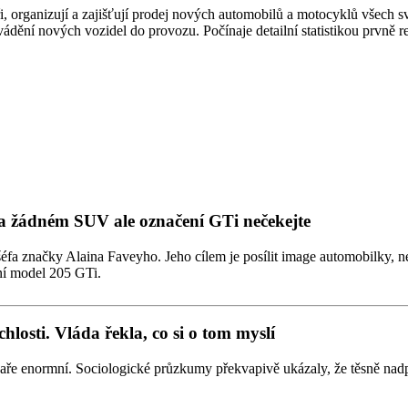
i, organizují a zajišťují prodej nových automobilů a motocyklů všech 
ádění nových vozidel do provozu. Počínaje detailní statistikou prvně
 žádném SUV ale označení GTi nečekejte
a značky Alaina Faveyho. Jeho cílem je posílit image automobilky, n
ní model 205 GTi.
losti. Vláda řekla, co si o tom myslí
jaře enormní. Sociologické průzkumy překvapivě ukázaly, že těsně nad