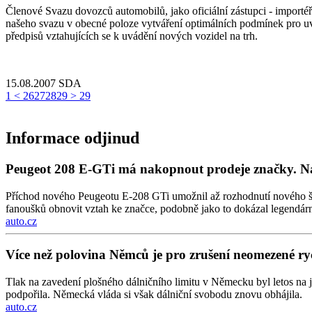
Členové Svazu dovozců automobilů, jako oficiální zástupci - importéř
našeho svazu v obecné poloze vytváření optimálních podmínek pro uv
předpisů vztahujících se k uvádění nových vozidel na trh.
15.08.2007
SDA
1
<
26
27
28
29
>
29
Informace odjinud
Peugeot 208 E-GTi má nakopnout prodeje značky. Na
Příchod nového Peugeotu E-208 GTi umožnil až rozhodnutí nového šéf
fanoušků obnovit vztah ke značce, podobně jako to dokázal legendár
auto.cz
Více než polovina Němců je pro zrušení neomezené rych
Tlak na zavedení plošného dálničního limitu v Německu byl letos na 
podpořila. Německá vláda si však dálniční svobodu znovu obhájila.
auto.cz