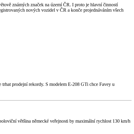
světově známých značek na území ČR. I proto je hlavní činností
 registrovaných nových vozidel v ČR a konče projednáváním všech
e trhat prodejní rekordy. S modelem E-208 GTi chce Favey u
poloviční většina německé veřejnosti by maximální rychlost 130 km/h