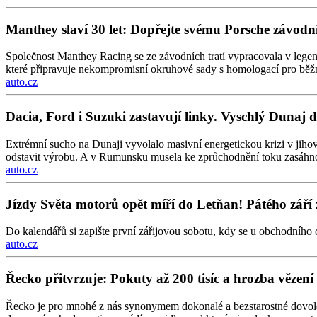
Manthey slaví 30 let: Dopřejte svému Porsche závo
Společnost Manthey Racing se ze závodních tratí vypracovala v legen
které připravuje nekompromisní okruhové sady s homologací pro běž
auto.cz
Dacia, Ford i Suzuki zastavují linky. Vyschlý Dunaj 
Extrémní sucho na Dunaji vyvolalo masivní energetickou krizi v jiho
odstavit výrobu. A v Rumunsku musela ke zprůchodnění toku zasáhn
auto.cz
Jízdy Světa motorů opět míří do Letňan! Pátého září 
Do kalendářů si zapište první zářijovou sobotu, kdy se u obchodního 
auto.cz
Řecko přitvrzuje: Pokuty až 200 tisíc a hrozba vězen
Řecko je pro mnohé z nás synonymem dokonalé a bezstarostné dovolen