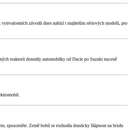
 vytrvalostních závodů dnes nabízí i majitelům sériových modelů, pro
erných reaktorů donutily automobilky od Dacie po Suzuki nuceně
ektromobil.
em, zpozorněte. Země bohů se rozhodla drasticky šlápnout na brzdu