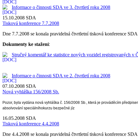
Informace o činnosti SDA ve 3. čtvrtletí roku 2008
15.10.2008
SDA
Tisková konference 7.7.2008
Dne 7.7.2008 se konala pravidelná čtvrtletní tisková konference SDA. 
Dokumenty ke stažení
:
Stručný komentář ke statistice nových vozidel registrovaných v Č
Informace o činnosti SDA ve 2. čtvrtletí roku 2008
07.10.2008
SDA
Nová vyhláška 156/2008 Sb.
Pozor, byla vydána nová vyhláška č. 156/2008 Sb., která je prováděcím předpis
absolvování speciálníhokurzu bezpečné jíz
16.05.2008
SDA
Tisková konference 4.4.2008
Dne 4.4.2008 se konala pravidelná čtvrtletní tisková konference SDA. 