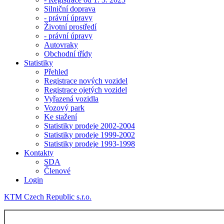
Silniční doprava
- právní úpravy
Životní prostředí
- právní úpravy
Autovraky
Obchodní třídy
Statistiky
Přehled
Registrace nových vozidel
Registrace ojetých vozidel
Vyřazená vozidla
Vozový park
Ke stažení
Statistiky prodeje 2002-2004
Statistiky prodeje 1999-2002
Statistiky prodeje 1993-1998
Kontakty
SDA
Členové
Login
KTM Czech Republic s.r.o.