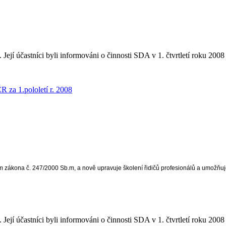
Její účastníci byli informováni o činnosti SDA v 1. čtvrtletí roku 2008
R za 1.pololetí r. 2008
em zákona č. 247/2000 Sb.m, a nově upravuje školení řidičů profesionálů a umožň
Její účastníci byli informováni o činnosti SDA v 1. čtvrtletí roku 2008