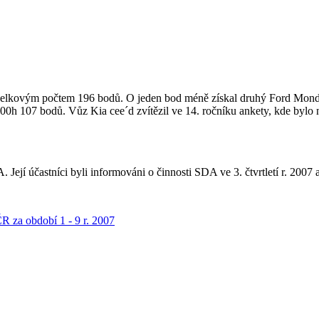
 celkovým počtem 196 bodů. O jeden bod méně získal druhý Ford Mondeo
00h 107 bodů. Vůz Kia cee´d zvítězil ve 14. ročníku ankety, kde byl
Její účastníci byli informováni o činnosti SDA ve 3. čtvrtletí r. 2007 
ČR za období 1 - 9 r. 2007