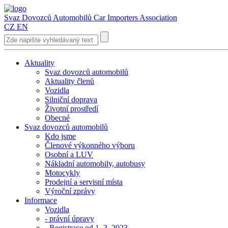
Svaz Dovozců Automobilů
Car Importers Association
CZ
EN
Aktuality
Svaz dovozců automobilů
Aktuality členů
Vozidla
Silniční doprava
Životní prostředí
Obecné
Svaz dovozců automobilů
Kdo jsme
Členové výkonného výboru
Osobní a LUV
Nákladní automobily, autobusy
Motocykly
Prodejní a servisní místa
Výroční zprávy
Informace
Vozidla
- právní úpravy
- Registrace od 1. 3. 2023