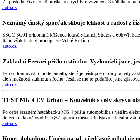
Za poslední čtvrtstoletí prošla auta rychlým vývojem. Kvůli tlaku na p
auto.cz
Neznámý čínský sporťák slibuje lehkost a radost z říz
SSCC SC01 připomíná křížence lotusů s Lancií Stratos a 60kWh bate
Itálie však bude v prodeji i ve Velké Británii.
auto.cz
Základní Ferrari přišlo o střechu. Vyzkoušeli jsme, je
Ferrari loni uvedlo model amalfi, který je nástupcem romy, a tedy zá
ale s možností stáhnout střechu. Jestli se mu to podařilo, jsme zjišťov
auto.cz
TEST MG 4 EV Urban – Kouzelník s čísly skrývá ob
Po ostře řezaném hatchbacku MG 4 přišla automobilka s větším elekt
dojezd a hlavně uvnitř skrývá spoustu místa. Představuje ideální vstu
auto.cz
Konec dohadům: Umění na zdi předčasně odhaluje n