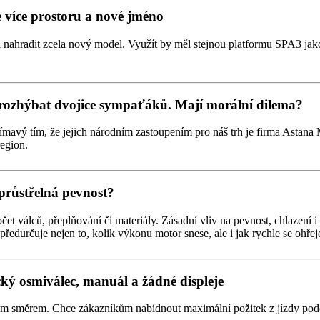
 více prostoru a nové jméno
nahradit zcela nový model. Využít by měl stejnou platformu SPA3 jak
 rozhýbat dvojice sympaťáků. Mají morální dilema?
jímavý tím, že jejich národním zastoupením pro náš trh je firma Asta
region.
průstřelná pevnost?
et válců, přeplňování či materiály. Zásadní vliv na pevnost, chlazení 
předurčuje nejen to, kolik výkonu motor snese, ale i jak rychle se ohřej
ký osmiválec, manuál a žádné displeje
jiným směrem. Chce zákazníkům nabídnout maximální požitek z jízdy po