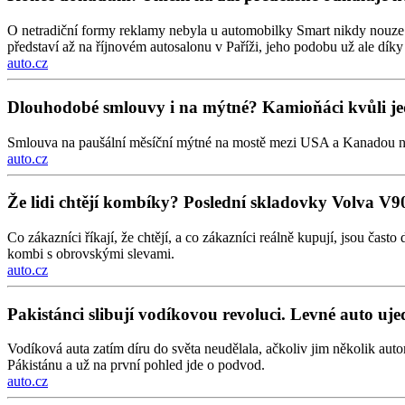
O netradiční formy reklamy nebyla u automobilky Smart nikdy nouze. A
představí až na říjnovém autosalonu v Paříži, jeho podobu už ale dí
auto.cz
Dlouhodobé smlouvy i na mýtné? Kamioňáci kvůli je
Smlouva na paušální měsíční mýtné na mostě mezi USA a Kanadou nutí
auto.cz
Že lidi chtějí kombíky? Poslední skladovky Volva V9
Co zákazníci říkají, že chtějí, a co zákazníci reálně kupují, jsou ča
kombi s obrovskými slevami.
auto.cz
Pakistánci slibují vodíkovou revoluci. Levné auto u
Vodíková auta zatím díru do světa neudělala, ačkoliv jim několik au
Pákistánu a už na první pohled jde o podvod.
auto.cz