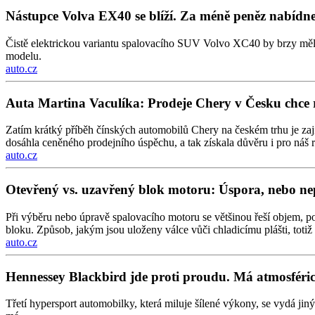
Nástupce Volva EX40 se blíží. Za méně peněz nabídne
Čistě elektrickou variantu spalovacího SUV Volvo XC40 by brzy měl 
modelu.
auto.cz
Auta Martina Vaculíka: Prodeje Chery v Česku chce
Zatím krátký příběh čínských automobilů Chery na českém trhu je za
dosáhla ceněného prodejního úspěchu, a tak získala důvěru i pro náš 
auto.cz
Otevřený vs. uzavřený blok motoru: Úspora, nebo ne
Při výběru nebo úpravě spalovacího motoru se většinou řeší objem, poč
bloku. Způsob, jakým jsou uloženy válce vůči chladicímu plášti, totiž 
auto.cz
Hennessey Blackbird jde proti proudu. Má atmosféric
Třetí hypersport automobilky, která miluje šílené výkony, se vydá 