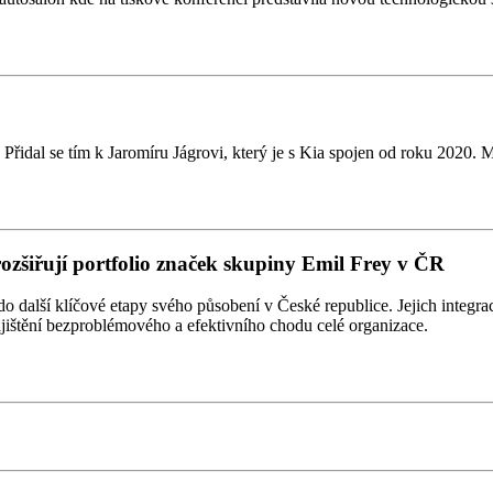
řidal se tím k Jaromíru Jágrovi, který je s Kia spojen od roku 2020. 
rozšiřují portfolio značek skupiny Emil Frey v ČR
alší klíčové etapy svého působení v České republice. Jejich integrace
zajištění bezproblémového a efektivního chodu celé organizace.