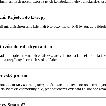
lnění přísných norem vzrostla jejich konstrukční i elektronická složito
ení. Přijede i do Evropy
rii má umístěnou tam, kde mají tyto vozy motor. Měl by stát do půldr
stli zůstalo řidičským autem
kladním modelem v nabídce italské značky. Letos na jaře jej doplnila t
ali na rozpálených cestách v okolí Athén.
rovský prostor
romobilem MG 4 Urban, který obléká kabát pohledného roadsteru Cybers
p do světa elektromobility díky jednoduchému ovládání i nízké pořizova
ový Smart #2