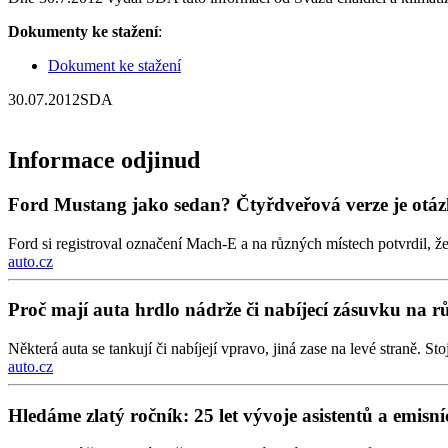
Dokumenty ke stažení
:
Dokument ke stažení
30.07.2012
SDA
Informace odjinud
Ford Mustang jako sedan? Čtyřdveřová verze je otá
Ford si registroval označení Mach-E a na různých místech potvrdil, ž
auto.cz
Proč mají auta hrdlo nádrže či nabíjecí zásuvku na 
Některá auta se tankují či nabíjejí vpravo, jiná zase na levé straně. S
auto.cz
Hledáme zlatý ročník: 25 let vývoje asistentů a emisn