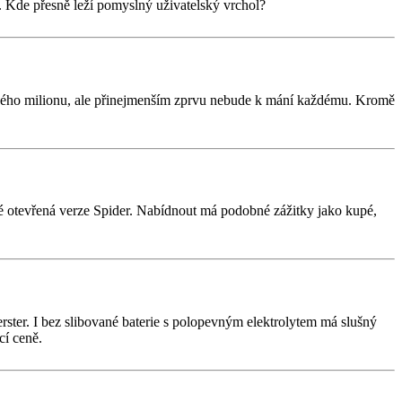
st. Kde přesně leží pomyslný uživatelský vrchol?
uhého milionu, ale přinejmenším zprvu nebude k mání každému. Kromě
aké otevřená verze Spider. Nabídnout má podobné zážitky jako kupé,
ter. I bez slibované baterie s polopevným elektrolytem má slušný
cí ceně.