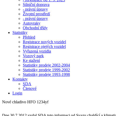
Silniční doprava
- právní úpravy
Životní prostředí
- právní úpravy
Autovraky
Obchodní třídy
Statistiky
Přehled
Registrace nových vozidel
Registrace ojetých vozidel
Vyřazená vozidla
Vozový park
Ke stažení
Statistiky prodeje 2002-2004
Statistiky prodeje 1999-2002
Statistiky prodeje 1993-1998
Kontakty
SDA
Členové
Login
Nové chladivo HFO 1234yf
Dne 30.7.2012 vydal SDA tuto informaci od Svazu chaldící a klimat