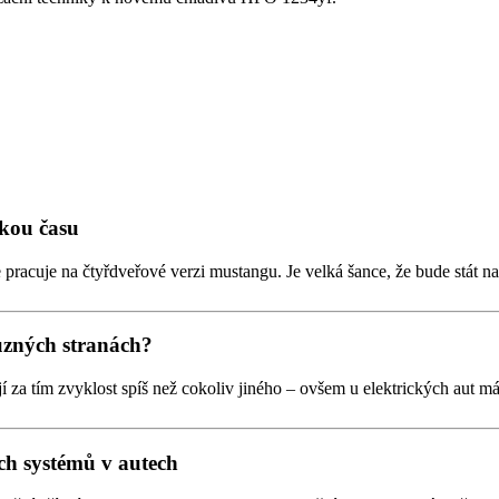
zkou času
e pracuje na čtyřdveřové verzi mustangu. Je velká šance, že bude stát
různých stranách?
tojí za tím zvyklost spíš než cokoliv jiného – ovšem u elektrických aut m
ích systémů v autech