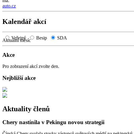
má.
auto.cz
Kalendář akcí
Veřejný
Besip
SDA
Aktuální měsíc
Akce
Pro zobrazení akcí zvolte den.
Nejbližší akce
Aktuality členů
Chery nastínila v Pekingu novou strategii
Čínská Chery svolala stovky zástupců světových médií na pekingský au