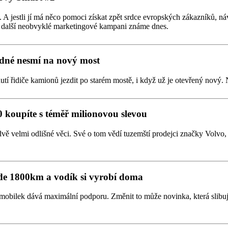
 jestli jí má něco pomoci získat zpět srdce evropských zákazníků, náv
ky další neobvyklé marketingové kampani známe dnes.
dné nesmí na nový most
 řidiče kamionů jezdit po starém mostě, i když už je otevřený nový. 
0 koupíte s téměř milionovou slevou
sto dvě velmi odlišné věci. Své o tom vědí tuzemští prodejci značky Vol
jede 1800km a vodík si vyrobí doma
tomobilek dává maximální podporu. Změnit to může novinka, která slibu