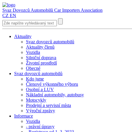
Svaz Dovozců Automobilů
Car Importers Association
CZ
EN
Aktuality
Svaz dovozců automobilů
Aktuality členů
Vozidla
Silniční doprava
Životní prostředí
Obecné
Svaz dovozců automobilů
Kdo jsme
Členové výkonného výboru
Osobní a LUV
Nákladní automobily, autobusy
Motocykly
Prodejní a servisní místa
Výroční zprávy
Informace
Vozidla
- právní úpravy
- Registrace od 1. 3. 2023