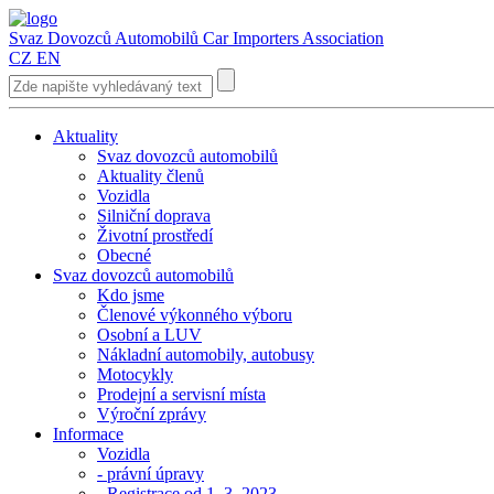
Svaz Dovozců Automobilů
Car Importers Association
CZ
EN
Aktuality
Svaz dovozců automobilů
Aktuality členů
Vozidla
Silniční doprava
Životní prostředí
Obecné
Svaz dovozců automobilů
Kdo jsme
Členové výkonného výboru
Osobní a LUV
Nákladní automobily, autobusy
Motocykly
Prodejní a servisní místa
Výroční zprávy
Informace
Vozidla
- právní úpravy
- Registrace od 1. 3. 2023