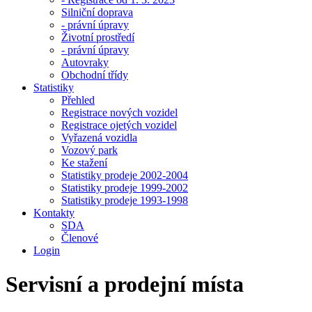
Silniční doprava
- právní úpravy
Životní prostředí
- právní úpravy
Autovraky
Obchodní třídy
Statistiky
Přehled
Registrace nových vozidel
Registrace ojetých vozidel
Vyřazená vozidla
Vozový park
Ke stažení
Statistiky prodeje 2002-2004
Statistiky prodeje 1999-2002
Statistiky prodeje 1993-1998
Kontakty
SDA
Členové
Login
Servisní a prodejní místa