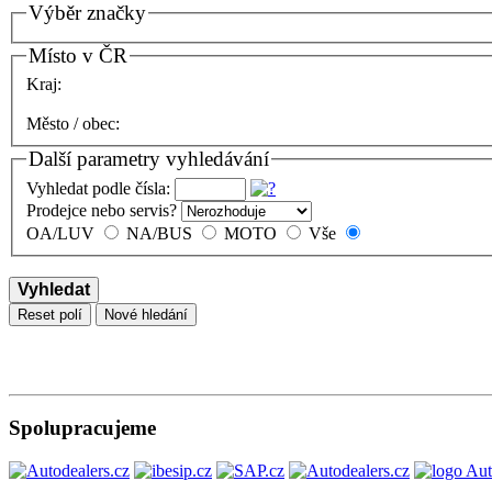
Výběr značky
Místo v ČR
Kraj:
Město / obec:
Další parametry vyhledávání
Vyhledat podle čísla:
Prodejce nebo servis?
OA/LUV
NA/BUS
MOTO
Vše
Vyhledat
Reset polí
Nové hledání
Spolupracujeme