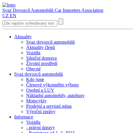
Svaz Dovozců Automobilů
Car Importers Association
CZ
EN
Aktuality
Svaz dovozců automobilů
Aktuality členů
Vozidla
Silniční doprava
Životní prostředí
Obecné
Svaz dovozců automobilů
Kdo jsme
Členové výkonného výboru
Osobní a LUV
Nákladní automobily, autobusy
Motocykly
Prodejní a servisní místa
Výroční zprávy
Informace
Vozidla
- právní úpravy
- Registrace od 1. 3. 2023