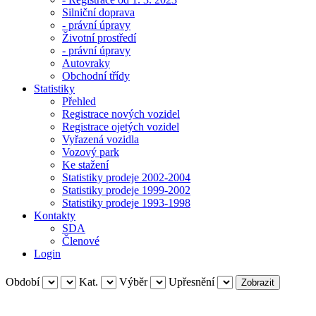
Silniční doprava
- právní úpravy
Životní prostředí
- právní úpravy
Autovraky
Obchodní třídy
Statistiky
Přehled
Registrace nových vozidel
Registrace ojetých vozidel
Vyřazená vozidla
Vozový park
Ke stažení
Statistiky prodeje 2002-2004
Statistiky prodeje 1999-2002
Statistiky prodeje 1993-1998
Kontakty
SDA
Členové
Login
Období
Kat.
Výběr
Upřesnění