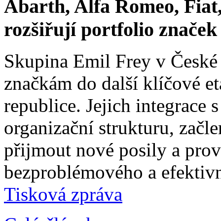
Abarth, Alfa Romeo, Fiat,
rozšiřují portfolio znače
Skupina Emil Frey v České
značkám do další klíčové e
republice. Jejich integrace 
organizační strukturu, začle
přijmout nové posily a prové
bezproblémového a efektivn
Tisková zpráva