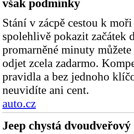
však podmínky
Stání v zácpě cestou k moři
spolehlivě pokazit začátek d
promarněné minuty můžete z
odjet zcela zadarmo. Kompe
pravidla a bez jednoho klí
neuvidíte ani cent.
auto.cz
Jeep chystá dvoudveřový 