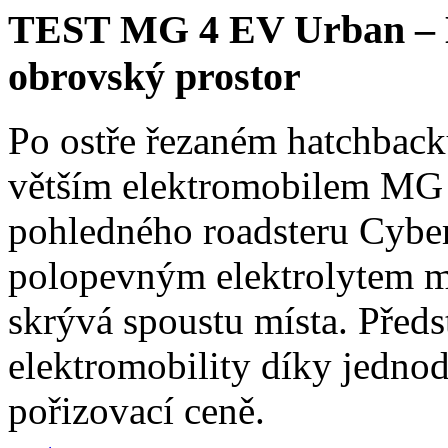
TEST MG 4 EV Urban – Ko
obrovský prostor
Po ostře řezaném hatchback
větším elektromobilem MG 
pohledného roadsteru Cybers
polopevným elektrolytem má
skrývá spoustu místa. Předs
elektromobility díky jedno
pořizovací ceně.