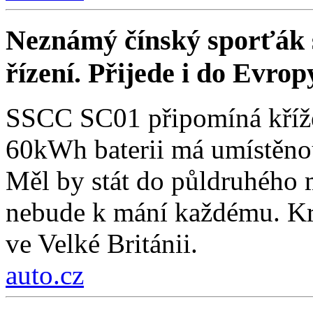
Neznámý čínský sporťák sl
řízení. Přijede i do Evrop
SSCC SC01 připomíná křížen
60kWh baterii má umístěnou
Měl by stát do půldruhého 
nebude k mání každému. Kro
ve Velké Británii.
auto.cz