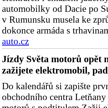
automobilky od Dacie po Su
v Rumunsku musela ke zprů
dokonce armáda s trhavinam
auto.cz
Jízdy Světa motorů opět m
zažijete elektromobil, pa
Do kalendářů si zapište prv
obchodního centra Letňany 
motorů s podtitulem Zažij e