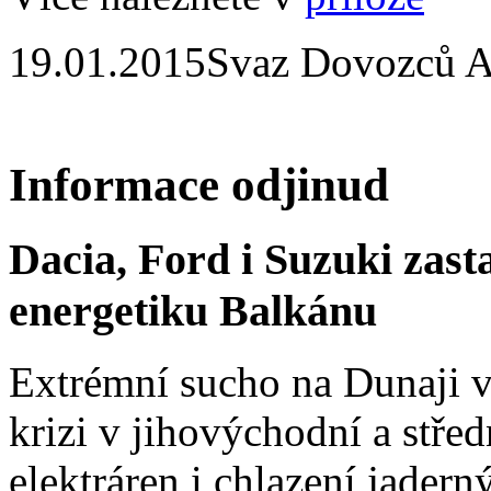
19.01.2015
Svaz Dovozců A
Informace odjinud
Dacia, Ford i Suzuki zast
energetiku Balkánu
Extrémní sucho na Dunaji v
krizi v jihovýchodní a stř
elektráren i chlazení jadern