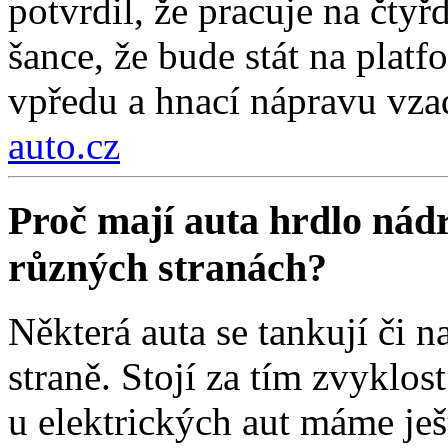
potvrdil, že pracuje na čty
šance, že bude stát na pla
vpředu a hnací nápravu vza
auto.cz
Proč mají auta hrdlo nádr
různých stranách?
Některá auta se tankují či na
straně. Stojí za tím zvyklos
u elektrických aut máme ješt