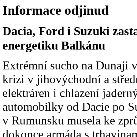
Informace odjinud
Dacia, Ford i Suzuki zast
energetiku Balkánu
Extrémní sucho na Dunaji v
krizi v jihovýchodní a stř
elektráren i chlazení jadern
automobilky od Dacie po Su
v Rumunsku musela ke zprů
dokonce armáda s trhavinam