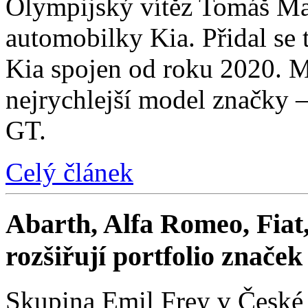
Olympijský vítěz Tomáš Mac
automobilky Kia. Přidal se t
Kia spojen od roku 2020. M
nejrychlejší model značky 
GT.
Celý článek
Abarth, Alfa Romeo, Fiat,
rozšiřují portfolio znače
Skupina Emil Frey v České