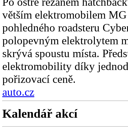
Po ostře řezaném hatchback
větším elektromobilem MG 
pohledného roadsteru Cybers
polopevným elektrolytem má
skrývá spoustu místa. Předs
elektromobility díky jedno
pořizovací ceně.
auto.cz
Kalendář akcí