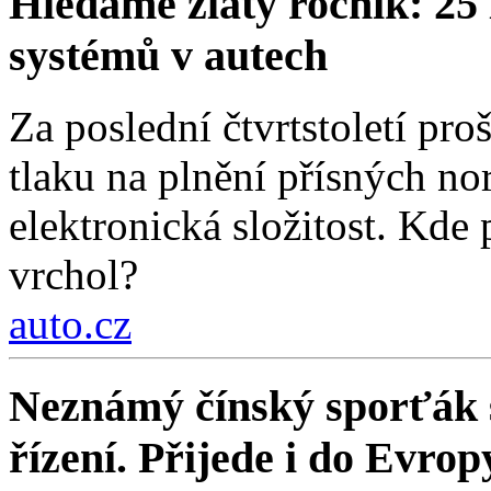
Hledáme zlatý ročník: 25 
systémů v autech
Za poslední čtvrtstoletí pr
tlaku na plnění přísných nor
elektronická složitost. Kde
vrchol?
auto.cz
Neznámý čínský sporťák sl
řízení. Přijede i do Evrop