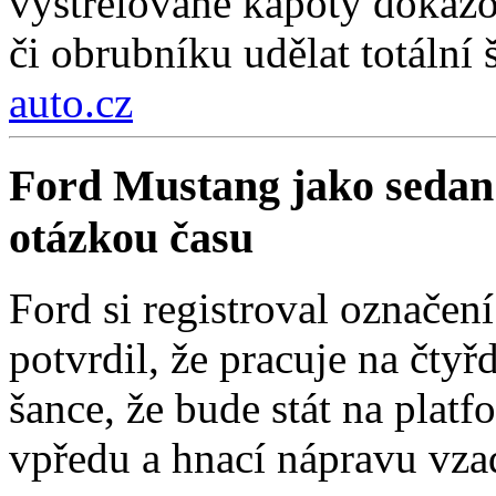
vystřelované kapoty dokážou
či obrubníku udělat totální 
auto.cz
Ford Mustang jako sedan
otázkou času
Ford si registroval označe
potvrdil, že pracuje na čty
šance, že bude stát na pla
vpředu a hnací nápravu vza