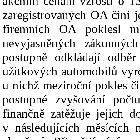
akčním cenám vzrostl o 1
zaregistrovaných OA činí j
firemních OA poklesl 
nevyjasněných zákonných
postupně odkládají odběr
užitkových automobilů vyr
u nichž meziroční pokles č
postupné zvyšování počt
finančně zatěžuje jejich d
v následujících měsících 