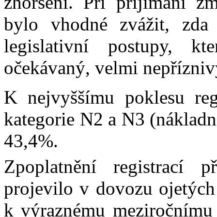
zhoršení. Při přijímání z
bylo vhodné zvážit, zda 
legislativní postupy, 
očekávaný, velmi nepřízniv
K nejvyššímu poklesu reg
kategorie N2 a N3 (nákladní
43,4%.
Zpoplatnění registrací p
projevilo v dovozu ojetých
k výraznému meziročnímu 