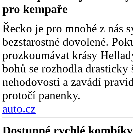
pro kempaře
Řecko je pro mnohé z nás 
bezstarostné dovolené. Poku
prozkoumávat krásy Hellad
bohů se rozhodla drasticky
nehodovosti a zavádí pravi
protočí panenky.
auto.cz
Dostupné rychlé kombíky 