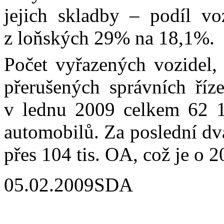
jejich skladby – podíl voz
z loňských 29% na 18,1%.
Počet vyřazených vozidel,
přerušených správních říz
v lednu 2009 celkem 62 1
automobilů. Za poslední dv
přes 104 tis. OA, což je o 2
05.02.2009
SDA