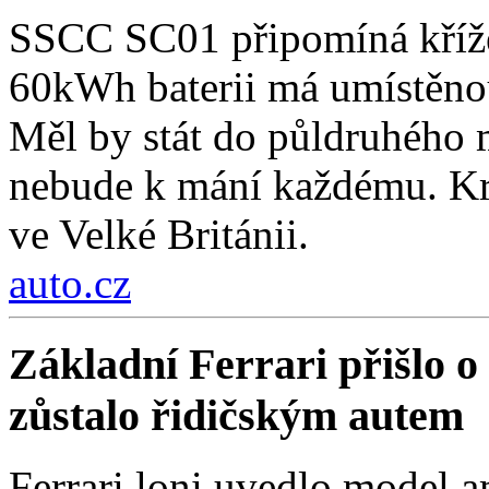
SSCC SC01 připomíná křížen
60kWh baterii má umístěnou
Měl by stát do půldruhého 
nebude k mání každému. Kro
ve Velké Británii.
auto.cz
Základní Ferrari přišlo o 
zůstalo řidičským autem
Ferrari loni uvedlo model a