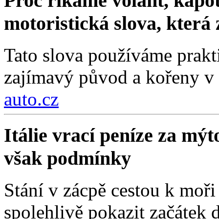
Proč říkáme volant, kapot
motoristická slova, která
Tato slova používáme prakt
zajímavý původ a kořeny v 
auto.cz
Itálie vrací peníze za mýt
však podmínky
Stání v zácpě cestou k moři
spolehlivě pokazit začátek d