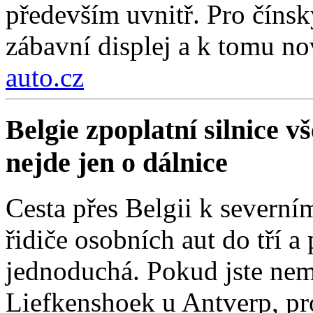
především uvnitř. Pro čínsk
zábavní displej a k tomu nov
auto.cz
Belgie zpoplatní silnice 
nejde jen o dálnice
Cesta přes Belgii k severní
řidiče osobních aut do tří a
jednoduchá. Pokud jste nemí
Liefkenshoek u Antverp, pro