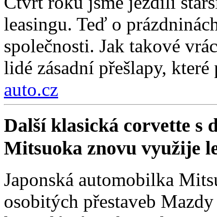
Čtvrt roku jsme jezdili sta
leasingu. Teď o prázdninách
společnosti. Jak takové vrá
lidé zásadní přešlapy, které
auto.cz
Další klasická corvette s
Mitsuoka znovu využije 
Japonská automobilka Mitsu
osobitých přestaveb Mazdy