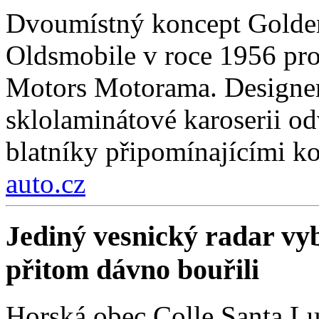
Dvoumístný koncept Golden
Oldsmobile v roce 1956 pro
Motors Motorama. Designer
sklolaminátové karoserii odv
blatníky připomínajícími k
auto.cz
Jediný vesnický radar vyb
přitom dávno bouřili
Horská obec Colle Santa Lu