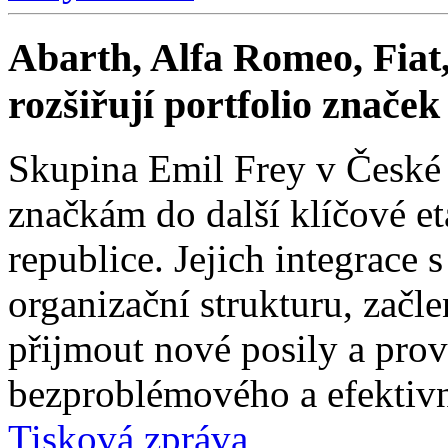
Abarth, Alfa Romeo, Fiat,
rozšiřují portfolio znače
Skupina Emil Frey v České
značkám do další klíčové e
republice. Jejich integrace 
organizační strukturu, začle
přijmout nové posily a prové
bezproblémového a efektivn
Tisková zpráva