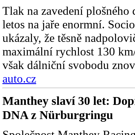
Tlak na zavedení plošného 
letos na jaře enormní. Soc
ukázaly, že těsně nadpolovi
maximální rychlost 130 km/
však dálniční svobodu znov
auto.cz
Manthey slaví 30 let: Do
DNA z Nürburgringu
Společnost Manthey Racing 