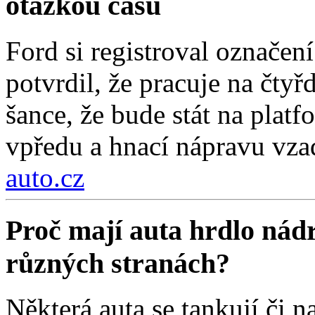
otázkou času
Ford si registroval označe
potvrdil, že pracuje na čty
šance, že bude stát na pla
vpředu a hnací nápravu vza
auto.cz
Proč mají auta hrdlo nádr
různých stranách?
Některá auta se tankují či na