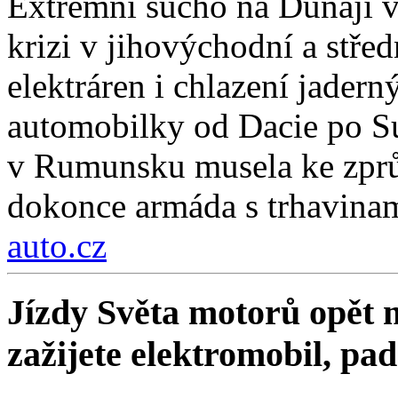
Extrémní sucho na Dunaji v
krizi v jihovýchodní a stř
elektráren i chlazení jadern
automobilky od Dacie po Su
v Rumunsku musela ke zprů
dokonce armáda s trhavinam
auto.cz
Jízdy Světa motorů opět m
zažijete elektromobil, pa