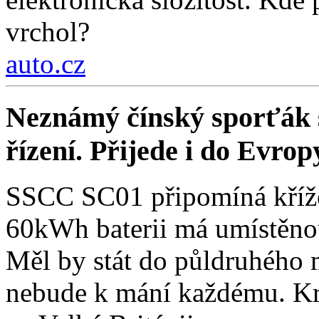
vrchol?
auto.cz
Neznámý čínský sporťák sl
řízení. Přijede i do Evrop
SSCC SC01 připomíná křížen
60kWh baterii má umístěnou
Měl by stát do půldruhého 
nebude k mání každému. Kro