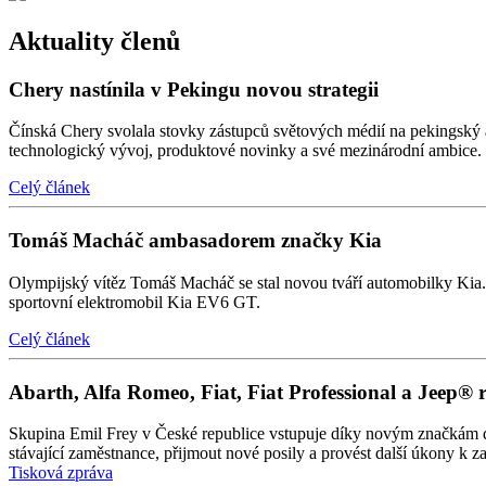
Aktuality členů
Chery nastínila v Pekingu novou strategii
Čínská Chery svolala stovky zástupců světových médií na pekingský au
technologický vývoj, produktové novinky a své mezinárodní ambice.
Celý článek
Tomáš Macháč ambasadorem značky Kia
Olympijský vítěz Tomáš Macháč se stal novou tváří automobilky Kia. P
sportovní elektromobil Kia EV6 GT.
Celý článek
Abarth, Alfa Romeo, Fiat, Fiat Professional a Jeep® 
Skupina Emil Frey v České republice vstupuje díky novým značkám do d
stávající zaměstnance, přijmout nové posily a provést další úkony k 
Tisková zpráva