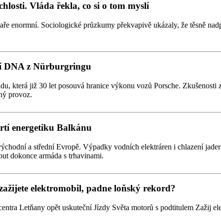
losti. Vláda řekla, co si o tom myslí
jaře enormní. Sociologické průzkumy překvapivě ukázaly, že těsně nad
dní DNA z Nürburgringu
du, která již 30 let posouvá hranice výkonu vozů Porsche. Zkušenosti z
ný provoz.
drtí energetiku Balkánu
východní a střední Evropě. Výpadky vodních elektráren i chlazení jad
out dokonce armáda s trhavinami.
zažijete elektromobil, padne loňský rekord?
centra Letňany opět uskuteční Jízdy Světa motorů s podtitulem Zažij el