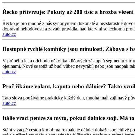
Řecko přitvrzuje: Pokuty až 200 tisíc a hrozba vězen
Řecko je pro mnohé z nás synonymem dokonalé a bezstarostné dovolen
dopravní nehodovosti a zavádí pravidla, nad kterými se leckomu prot
auto.cz
Dostupné rychlé kombíky jsou minulostí. Zábava s b
V průběhu let a odchodu několika klíčových zástupců segmentu z trh
ojetinami. Nové se totiž už buď vůbec nevyrábí, nebo jsou naopak tak
auto.cz
Proč říkáme volant, kapota nebo dálnice? Takto vznik
Tato slova používáme prakticky každý den, mnohá mají zajímavý pův
auto.cz
Itálie vrací peníze za mýto, pokud dálnice stojí. Má 
Stání v zácpě cestou k moři na rozpálené dálnici dokáže spolehlivě p