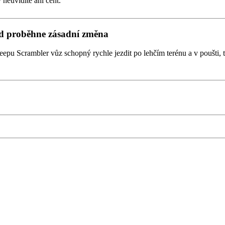
neuvidíte ani cent.
od proběhne zásadní změna
eepu Scrambler vůz schopný rychle jezdit po lehčím terénu a v poušti,