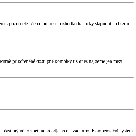
em, zpozorněte. Země bohů se rozhodla drasticky šlápnout na brzdu
. Mírně přikořeněné dostupné kombíky už dnes najdeme jen mezi
skat část mýtného zpět, nebo odjet zcela zadarmo. Kompenzační systém