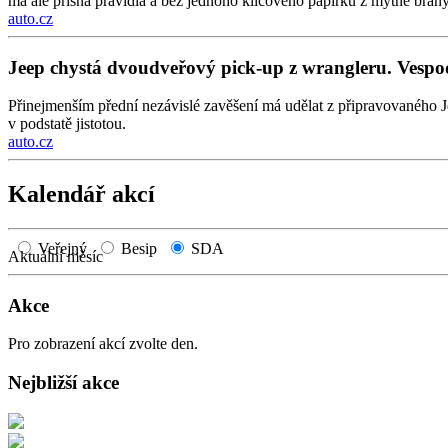
má ale přísná pravidla a bez jednoho klíčového papírku z mýtné brány 
auto.cz
Jeep chystá dvoudveřový pick-up z wrangleru. Vesp
Přinejmenším přední nezávislé zavěšení má udělat z připravovaného J
v podstatě jistotou.
auto.cz
Kalendář akcí
Veřejný
Besip
SDA
Aktuální měsíc
Akce
Pro zobrazení akcí zvolte den.
Nejbližší akce