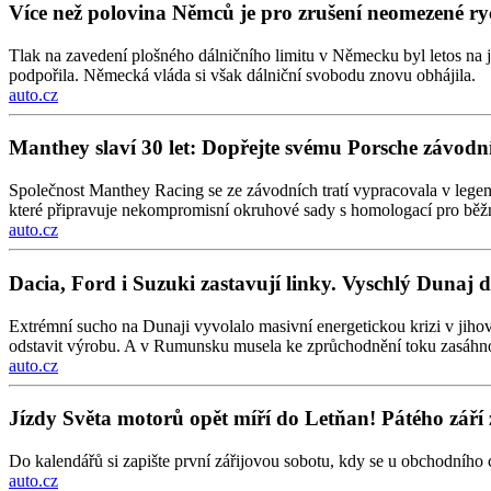
Více než polovina Němců je pro zrušení neomezené rych
Tlak na zavedení plošného dálničního limitu v Německu byl letos na 
podpořila. Německá vláda si však dálniční svobodu znovu obhájila.
auto.cz
Manthey slaví 30 let: Dopřejte svému Porsche závo
Společnost Manthey Racing se ze závodních tratí vypracovala v legen
které připravuje nekompromisní okruhové sady s homologací pro běž
auto.cz
Dacia, Ford i Suzuki zastavují linky. Vyschlý Dunaj 
Extrémní sucho na Dunaji vyvolalo masivní energetickou krizi v jiho
odstavit výrobu. A v Rumunsku musela ke zprůchodnění toku zasáhn
auto.cz
Jízdy Světa motorů opět míří do Letňan! Pátého září 
Do kalendářů si zapište první zářijovou sobotu, kdy se u obchodního 
auto.cz