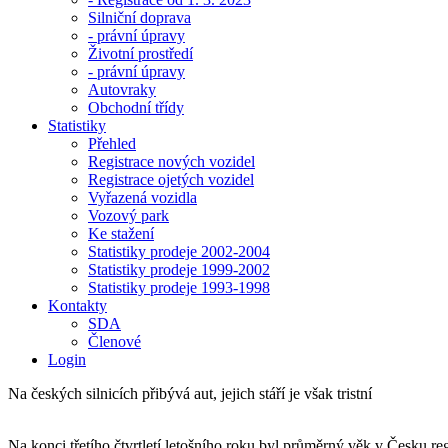
Silniční doprava
- právní úpravy
Životní prostředí
- právní úpravy
Autovraky
Obchodní třídy
Statistiky
Přehled
Registrace nových vozidel
Registrace ojetých vozidel
Vyřazená vozidla
Vozový park
Ke stažení
Statistiky prodeje 2002-2004
Statistiky prodeje 1999-2002
Statistiky prodeje 1993-1998
Kontakty
SDA
Členové
Login
Na českých silnicích přibývá aut, jejich stáří je však tristní
Na konci třetího čtvrtletí letošního roku byl průměrný věk v Česku 