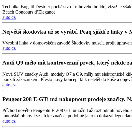
Technika Bugatti Destrier pochází z okruhového bolide, vizáž je vš
Beach Concours d’Elegance.
auto.cz
Největší škodovka už se vyrábí. Peaq sjíždí z linky v 
Výrobní linka v domovském závodě Škodovky musela projít úpravami, pr
auto.cz
Audi Q9 mělo mít kontroverzní prvek, který někde zak
Nová SUV značky Audi, modely Q7 a Q9, měly mít elektronické kliky „i
použití zákazníkem. Přesto nový koncept klik neletěl do koše a obj
auto.cz
Peugeot 208 E-GTi má nakopnout prodeje značky. Na
Příchod nového Peugeotu E-208 GTi umožnil až rozhodnutí nového šéf
fanoušků obnovit vztah ke značce, podobně jako to dokázal legendár
auto.cz