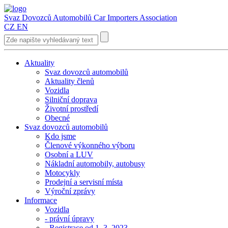
Svaz Dovozců Automobilů
Car Importers Association
CZ
EN
Aktuality
Svaz dovozců automobilů
Aktuality členů
Vozidla
Silniční doprava
Životní prostředí
Obecné
Svaz dovozců automobilů
Kdo jsme
Členové výkonného výboru
Osobní a LUV
Nákladní automobily, autobusy
Motocykly
Prodejní a servisní místa
Výroční zprávy
Informace
Vozidla
- právní úpravy
- Registrace od 1. 3. 2023