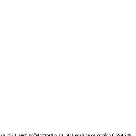
oku 2023 jejich počet vzrostl o 101 911 vozů na celkových 6 699 749.