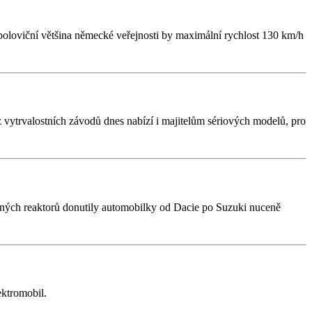
poloviční většina německé veřejnosti by maximální rychlost 130 km/h
 vytrvalostních závodů dnes nabízí i majitelům sériových modelů, pro
erných reaktorů donutily automobilky od Dacie po Suzuki nuceně
ektromobil.