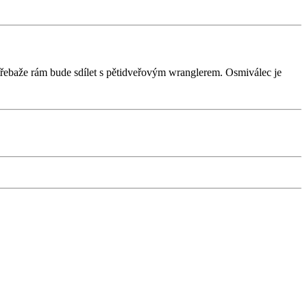
 třebaže rám bude sdílet s pětidveřovým wranglerem. Osmiválec je