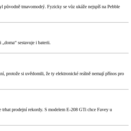
byl původně tmavomodrý. Fyzicky se vůz ukáže nejspíš na Pebble
„doma“ sestavuje i baterii.
 protože si uvědomili, že ty elektronické reálně nemají přínos pro
e trhat prodejní rekordy. S modelem E-208 GTi chce Favey u