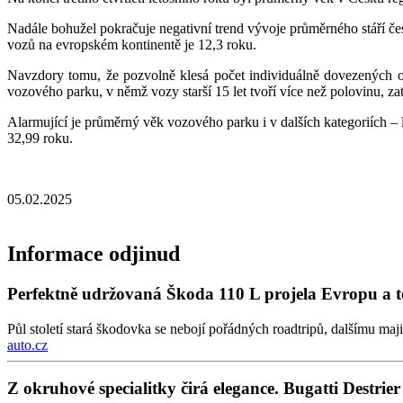
Nadále bohužel pokračuje negativní trend vývoje průměrného stáří 
vozů na evropském kontinentě je 12,3 roku.
Navzdory tomu, že pozvolně klesá počet individuálně dovezených oj
vozového parku, v němž vozy starší 15 let tvoří více než polovinu, zat
Alarmující je průměrný věk vozového parku i v dalších kategoriích – 
32,99 roku.
05.02.2025
Informace odjinud
Perfektně udržovaná Škoda 110 L projela Evropu a 
Půl století stará škodovka se nebojí pořádných roadtripů, dalšímu maj
auto.cz
Z okruhové specialitky čirá elegance. Bugatti Destrier je