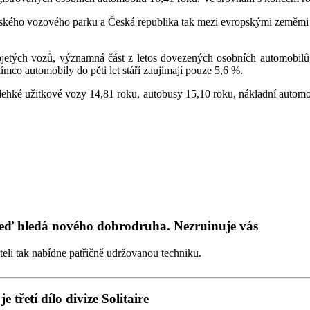
českého vozového parku a Česká republika tak mezi evropskými zeměmi
etých vozů, významná část z letos dovezených osobních automobilů –
ímco automobily do pěti let stáří zaujímají pouze 5,6 %.
lehké užitkové vozy 14,81 roku, autobusy 15,10 roku, nákladní automobi
teď hledá nového dobrodruha. Nezruinuje vás
iteli tak nabídne patřičně udržovanou techniku.
 třetí dílo divize Solitaire