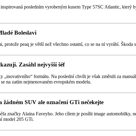
ak inspirovaná posledním vyrobeným kusem Type 57SC Atlantic, který 
Mladé Boleslavi
otože peaq je větší než všechno ostatní, co se na ní vyrábí. Škoda si 
azují. Zasáhl nejvyšší šéf
novativního“ formátu. Na poslední chvíli je však změnili za manuální,
eví se na zatím nejmenovaném evropském modelu.
 žádném SUV ale označení GTi nečekejte
a značky Alaina Faveyho. Jeho cílem je posílit image automobilky, n
ní model 205 GTi.