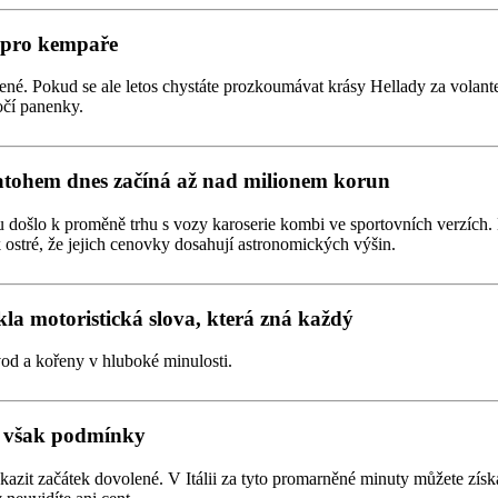
í pro kempaře
é. Pokud se ale letos chystáte prozkoumávat krásy Hellady za volant
očí panenky.
atohem dnes začíná až nad milionem korun
u došlo k proměně trhu s vozy karoserie kombi ve sportovních verzích
 ostré, že jejich cenovky dosahují astronomických výšin.
la motoristická slova, která zná každý
od a kořeny v hluboké minulosti.
to však podmínky
okazit začátek dovolené. V Itálii za tyto promarněné minuty můžete zí