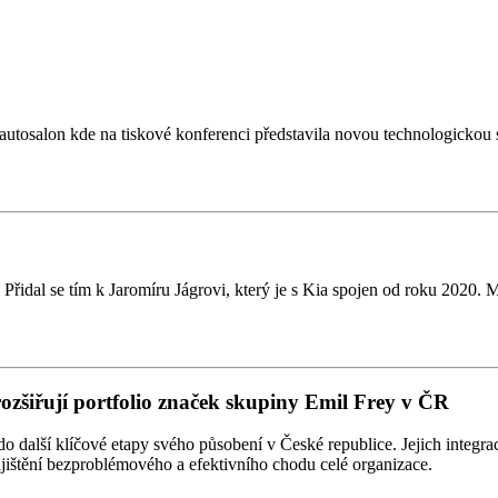
tosalon kde na tiskové konferenci představila novou technologickou st
řidal se tím k Jaromíru Jágrovi, který je s Kia spojen od roku 2020. 
rozšiřují portfolio značek skupiny Emil Frey v ČR
alší klíčové etapy svého působení v České republice. Jejich integrace
zajištění bezproblémového a efektivního chodu celé organizace.