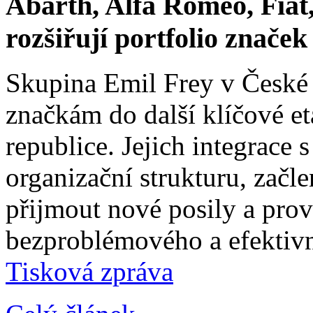
Abarth, Alfa Romeo, Fiat,
rozšiřují portfolio znače
Skupina Emil Frey v České
značkám do další klíčové e
republice. Jejich integrace 
organizační strukturu, začle
přijmout nové posily a prové
bezproblémového a efektivn
Tisková zpráva