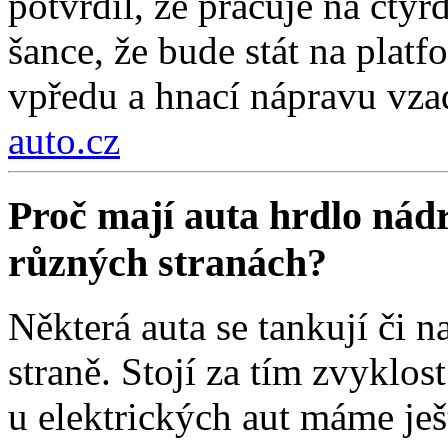
potvrdil, že pracuje na čty
šance, že bude stát na pla
vpředu a hnací nápravu vza
auto.cz
Proč mají auta hrdlo nádr
různých stranách?
Některá auta se tankují či na
straně. Stojí za tím zvyklos
u elektrických aut máme ješt