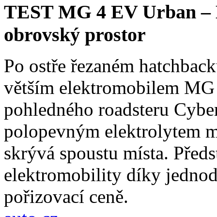
TEST MG 4 EV Urban – Ko
obrovský prostor
Po ostře řezaném hatchback
větším elektromobilem MG 
pohledného roadsteru Cybers
polopevným elektrolytem má
skrývá spoustu místa. Předs
elektromobility díky jedno
pořizovací ceně.