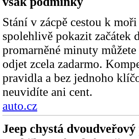
však podmínky
Stání v zácpě cestou k moři
spolehlivě pokazit začátek d
promarněné minuty můžete z
odjet zcela zadarmo. Kompe
pravidla a bez jednoho klí
neuvidíte ani cent.
auto.cz
Jeep chystá dvoudveřový 