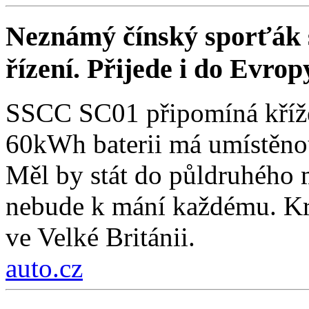
Neznámý čínský sporťák sl
řízení. Přijede i do Evrop
SSCC SC01 připomíná křížen
60kWh baterii má umístěnou
Měl by stát do půldruhého 
nebude k mání každému. Kro
ve Velké Británii.
auto.cz