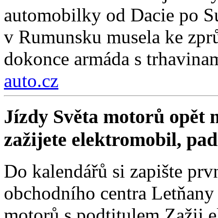
automobilky od Dacie po Su
v Rumunsku musela ke zprů
dokonce armáda s trhavinam
auto.cz
Jízdy Světa motorů opět m
zažijete elektromobil, pa
Do kalendářů si zapište prv
obchodního centra Letňany 
motorů s podtitulem Zažij e