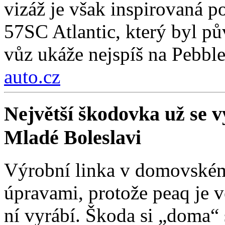
vizáž je však inspirovaná
57SC Atlantic, který byl 
vůz ukáže nejspíš na Pebbl
auto.cz
Největší škodovka už se vy
Mladé Boleslavi
Výrobní linka v domovském
úpravami, protože peaq je vě
ní vyrábí. Škoda si „doma“ s