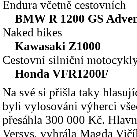
Endura včetně cestovních
BMW R 1200 GS Adven
Naked bikes
Kawasaki Z1000
Cestovní silniční motocykl
Honda VFR1200F
Na své si přišla taky hlasuj
byli vylosováni výherci vše
přesáhla 300 000 Kč. Hlav
Versys, vyhrála Magda Vičí