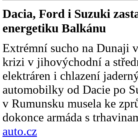
Dacia, Ford i Suzuki zast
energetiku Balkánu
Extrémní sucho na Dunaji v
krizi v jihovýchodní a stř
elektráren i chlazení jadern
automobilky od Dacie po Su
v Rumunsku musela ke zprů
dokonce armáda s trhavinam
auto.cz