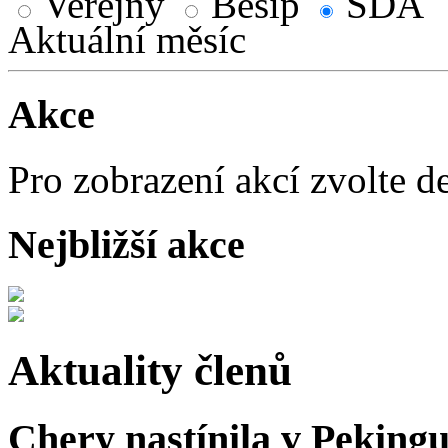
Veřejný
Besip
SDA
Aktuální měsíc
Akce
Pro zobrazení akcí zvolte d
Nejbližší akce
Aktuality členů
Chery nastínila v Pekingu