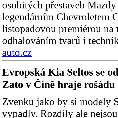
osobitých přestaveb Mazdy
legendárním Chevroletem Co
listopadovou premiérou na
odhalováním tvarů i technik
auto.cz
Evropská Kia Seltos se od 
Zato v Číně hraje rošádu s
Zvenku jako by si modely Se
vypadly. Rozdíly ale nejso