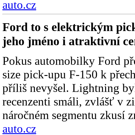
auto.cz
Ford to s elektrickým pi
jeho jméno i atraktivní c
Pokus automobilky Ford přes
size pick-upu F-150 k přech
příliš nevyšel. Lightning by
recenzenti smáli, zvlášť v 
náročném segmentu zkusí zn
auto.cz