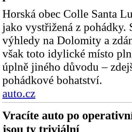
Horská obec Colle Santa Lu
jako vystřižená z pohádky. S
výhledy na Dolomity a zdánl
však toto idylické místo pln
úplně jiného důvodu – zdejší
pohádkové bohatství.
auto.cz
Vracíte auto po operativn
jsou ty triviální