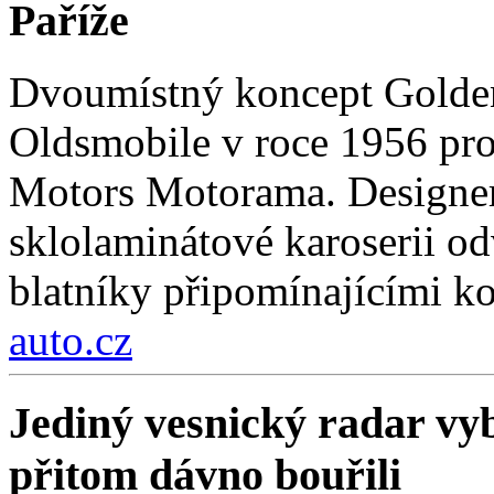
Paříže
Dvoumístný koncept Golden
Oldsmobile v roce 1956 pro
Motors Motorama. Designer
sklolaminátové karoserii odv
blatníky připomínajícími k
auto.cz
Jediný vesnický radar vyb
přitom dávno bouřili