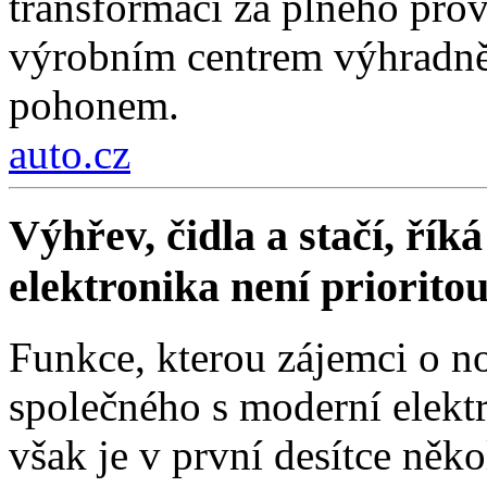
transformací za plného pro
výrobním centrem výhradně 
pohonem.
auto.cz
Výhřev, čidla a stačí, ří
elektronika není priorito
Funkce, kterou zájemci o no
společného s moderní elektr
však je v první desítce něko