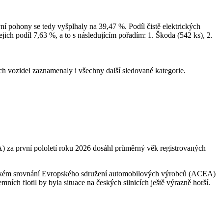
ní pohony se tedy vyšplhaly na 39,47 %. Podíl čistě elektrických
jich podíl 7,63 %, a to s následujícím pořadím: 1. Škoda (542 ks), 2.
ých vozidel zaznamenaly i všechny další sledované kategorie.
 za první pololetí roku 2026 dosáhl průměrný věk registrovaných
vropském srovnání Evropského sdružení automobilových výrobců (ACEA)
ích flotil by byla situace na českých silnicích ještě výrazně horší.