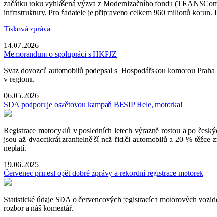
začátku roku vyhlášená výzva z Modernizačního fondu (TRANSCom č. 
infrastruktury. Pro žadatele je připraveno celkem 960 milionů korun. 
Tisková zpráva
14.07.2026
Memorandum o spolupráci s HKPJZ
Svaz dovozců automobilů podepsal s Hospodářskou komorou Praha Jih
v regionu.
06.05.2026
SDA podporuje osvětovou kampaň BESIP Hele, motorka!
Registrace motocyklů v posledních letech výrazně rostou a po českých
jsou až dvacetkrát zranitelnější než řidiči automobilů a 20 % těžce
neplatí.
19.06.2025
Červenec přinesl opět dobré zprávy a rekordní registrace motorek
Statistické údaje SDA o červencových registracích motorových vozi
rozbor a náš komentář.