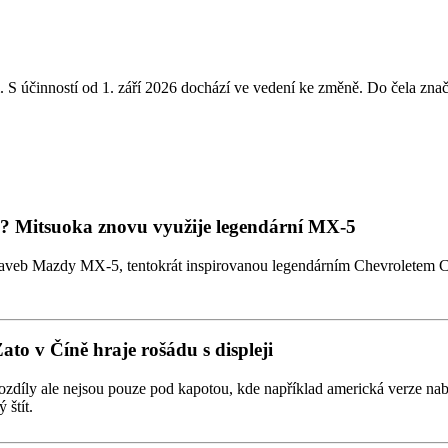
. S účinností od 1. září 2026 dochází ve vedení ke změně. Do čela zna
tmi? Mitsuoka znovu využije legendární MX-5
taveb Mazdy MX-5, tentokrát inspirovanou legendárním Chevroletem Co
Zato v Číně hraje rošádu s displeji
zdíly ale nejsou pouze pod kapotou, kde například americká verze nabízí
 štít.