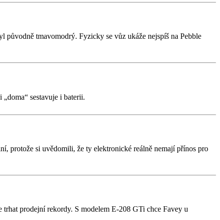
byl původně tmavomodrý. Fyzicky se vůz ukáže nejspíš na Pebble
„doma“ sestavuje i baterii.
 protože si uvědomili, že ty elektronické reálně nemají přínos pro
e trhat prodejní rekordy. S modelem E-208 GTi chce Favey u