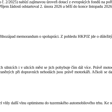
2/2025) nabízí zajímavou úroveň dotací z evropských fondů na poříze
Příjem žádostí odstartoval 2. února 2026 a běží do konce listopadu 2026
ozápad memorandum o spolupráci. Z pohledu HKPJZ jde o důležitý kro
 silnicích i v ulicích měst se jich pohybuje čím dál více. Právě moto
 zraněných při dopravních nehodách jsou právě motorkáři. Ačkoli se da
del vlily další vlnu optimismu do tuzemského automobilového trhu. K