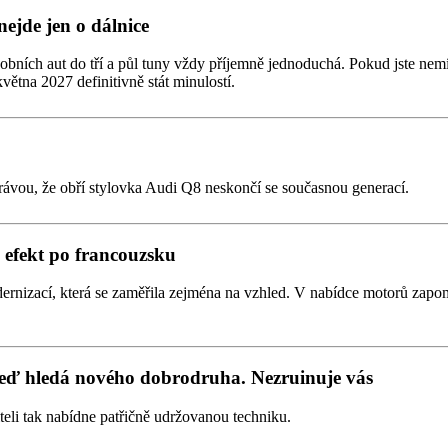
nejde jen o dálnice
obních aut do tří a půl tuny vždy příjemně jednoduchá. Pokud jste nemí
větna 2027 definitivně stát minulostí.
rávou, že obří stylovka Audi Q8 neskončí se současnou generací.
efekt po francouzsku
ernizací, která se zaměřila zejména na vzhled. V nabídce motorů zapom
teď hledá nového dobrodruha. Nezruinuje vás
iteli tak nabídne patřičně udržovanou techniku.