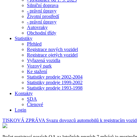
Silniční doprava
- právní úpravy
Životní prostředí
- právní úpravy
Autovraky
Obchodní třídy
Statistiky
Přehled
Registrace nových vozidel
Registrace ojetých vozidel
Vyřazená vozidla
Vozový park
Ke stažení
Statistiky prodeje 2002-2004
Statistiky prodeje 1999-2002
Statistiky prodeje 1993-1998
Kontakty
SDA
Členové
Login
TISKOVÁ ZPRÁVA Svazu dovozců automobilů k registracím vozid
Počet registrací nových OA za letošních prvních 7 měsíců je meziročn