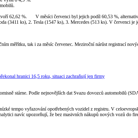
omobilů.
 tvoří 62,62 %. V měsíci červenci byl jejich podíl 60,53 %, alternativ
da (3411 ks), 2. Tesla (1547 ks), 3. Mercedes (513 ks). V červenci je je
čním měřítku, tak i za měsíc červenec. Meziroční nárůst registrací nov
ekonal hranici 16,5 roku, situaci zachraňují jen firmy
misně stárne. Podle nejnovějších dat Svazu dovozců automobilů (SDA)
í a nízké tempo vyřazování opotřebených vozidel z registru. V celoe
nalytici navíc upozorňují, že bez masivních nákupů nových vozů do firemn