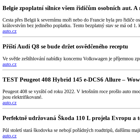
Belgie zpoplatní silnice všem řidičům osobních aut. A 
Cesta přes Belgii k severnímu moři nebo do Francie byla pro řidiče os
královstvím bez jediného poplatku. Tento bezplatný stav se má od 1. k
auto.cz
Příští Audi Q8 se bude držet osvědčeného receptu
Ve světle zeštíhlování nabídky koncernu Volkswagen je příjemnou zp
auto.cz
TEST Peugeot 408 Hybrid 145 e-DCS6 Allure – Wow 
Peugeot 408 se vyrábí od roku 2022. V letošním roce prošlo auto mod
jsou elektrifikované.
auto.cz
Perfektně udržovaná Škoda 110 L projela Evropu a 
Půl století stará škodovka se nebojí pořádných roadtripů, dalšímu maj
auto.cz