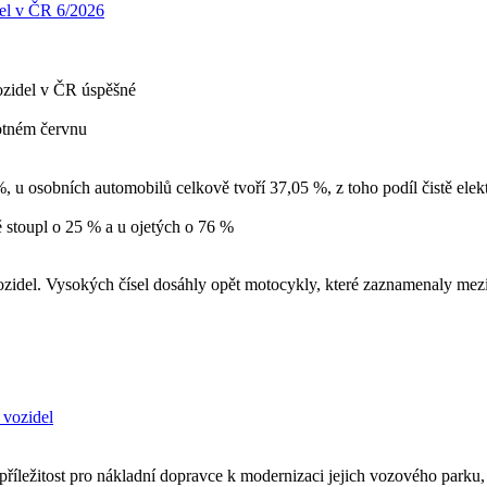
el v ČR 6/2026
vozidel v ČR úspěšné
otném červnu
 %, u osobních automobilů celkově tvoří 37,05 %, z toho podíl čistě e
ě stoupl o 25 % a u ojetých o 76 %
h vozidel. Vysokých čísel dosáhly opět motocykly, které zaznamenaly me
 vozidel
žitost pro nákladní dopravce k modernizaci jejich vozového parku, kt