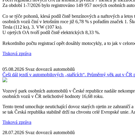
Za období 1-7/2026 bylo registrováno 149 957 nových osobních aut
Co se týče pohonů, klesá podíl čistě benzínových a naftových a letos
osobních vozů činí v letošním roce již 6,78 % s pořadím značek 1. Ško
Tesla (112 ks), 3. VW (107 ks).
U ojetých OA tvoří podíl čistě elektrických 8,33 %.
Rekordního počtu registrací opět dosáhly motocykly, a to jak v celoro
Tisková zpráva
05.08.2026
Svaz dovozců automobilů
Češi dál jezdí v automobilových „stařících“. Průměrný věk aut v ČR př
Vozový park osobních automobilů v České republice nadále nekompro
osobních vozů v ČR nelichotivé hodnoty 16,68 roku.
Tento trend umocňuje neutichající dovoz starých ojetin ze zahranič
se tak Česká republika stabilně drží na chvostu celé Evropské unie. A
Tisková zpráva
28.07.2026
Svaz dovozců automobilů