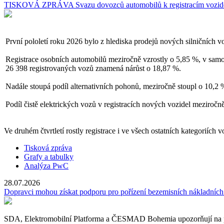
TISKOVÁ ZPRÁVA Svazu dovozců automobilů k registracím vozid
První pololetí roku 2026 bylo z hlediska prodejů nových silničních 
Registrace osobních automobilů meziročně vzrostly o 5,85 %, v sam
26 398 registrovaných vozů znamená nárůst o 18,87 %.
Nadále stoupá podíl alternativních pohonů, meziročně stoupl o 10,2
Podíl čistě elektrických vozů v registracích nových vozidel meziročn
Ve druhém čtvrtletí rostly registrace i ve všech ostatních kategoriíc
Tisková zpráva
Grafy a tabulky
Analýza PwC
28.07.2026
Dopravci mohou získat podporu pro pořízení bezemisních nákladních
SDA, Elektromobilní Platforma a ČESMAD Bohemia upozorňují na příle