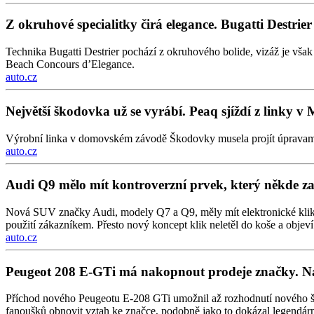
Z okruhové specialitky čirá elegance. Bugatti Destrier je
Technika Bugatti Destrier pochází z okruhového bolide, vizáž je vš
Beach Concours d’Elegance.
auto.cz
Největší škodovka už se vyrábí. Peaq sjíždí z linky v 
Výrobní linka v domovském závodě Škodovky musela projít úpravami, pr
auto.cz
Audi Q9 mělo mít kontroverzní prvek, který někde zak
Nová SUV značky Audi, modely Q7 a Q9, měly mít elektronické kliky „i
použití zákazníkem. Přesto nový koncept klik neletěl do koše a obj
auto.cz
Peugeot 208 E-GTi má nakopnout prodeje značky. Na
Příchod nového Peugeotu E-208 GTi umožnil až rozhodnutí nového šéf
fanoušků obnovit vztah ke značce, podobně jako to dokázal legendár