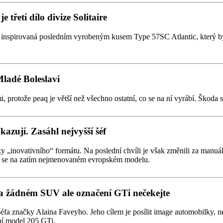
 třetí dílo divize Solitaire
ak inspirovaná posledním vyrobeným kusem Type 57SC Atlantic, který 
Mladé Boleslavi
otože peaq je větší než všechno ostatní, co se na ní vyrábí. Škoda si 
azují. Zasáhl nejvyšší šéf
novativního“ formátu. Na poslední chvíli je však změnili za manuální,
eví se na zatím nejmenovaném evropském modelu.
 žádném SUV ale označení GTi nečekejte
a značky Alaina Faveyho. Jeho cílem je posílit image automobilky, n
ní model 205 GTi.