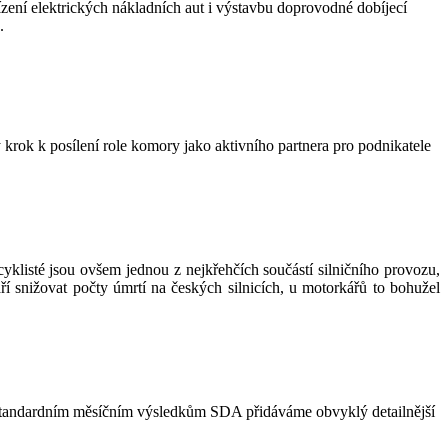
ní elektrických nákladních aut i výstavbu doprovodné dobíjecí
.
k k posílení role komory jako aktivního partnera pro podnikatele
cyklisté jsou ovšem jednou z nejkřehčích součástí silničního provozu,
ří snižovat počty úmrtí na českých silnicích, u motorkářů to bohužel
e standardním měsíčním výsledkům SDA přidáváme obvyklý detailnější