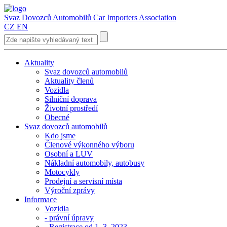
Svaz Dovozců Automobilů
Car Importers Association
CZ
EN
Aktuality
Svaz dovozců automobilů
Aktuality členů
Vozidla
Silniční doprava
Životní prostředí
Obecné
Svaz dovozců automobilů
Kdo jsme
Členové výkonného výboru
Osobní a LUV
Nákladní automobily, autobusy
Motocykly
Prodejní a servisní místa
Výroční zprávy
Informace
Vozidla
- právní úpravy
- Registrace od 1. 3. 2023