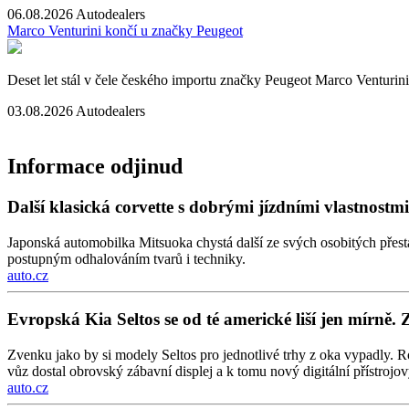
06.08.2026
Autodealers
Marco Venturini končí u značky Peugeot
Deset let stál v čele českého importu značky Peugeot Marco Venturini
03.08.2026
Autodealers
Informace odjinud
Další klasická corvette s dobrými jízdními vlastnos
Japonská automobilka Mitsuoka chystá další ze svých osobitých přes
postupným odhalováním tvarů i techniky.
auto.cz
Evropská Kia Seltos se od té americké liší jen mírně. 
Zvenku jako by si modely Seltos pro jednotlivé trhy z oka vypadly. Ro
vůz dostal obrovský zábavní displej a k tomu nový digitální přístrojový
auto.cz