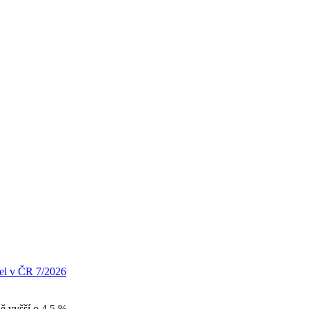
el v ČR 7/2026
ě vyšší o 4,5 %.