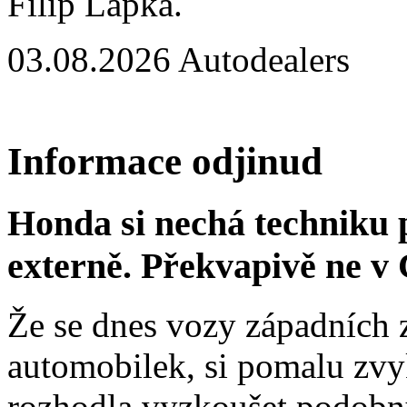
Filip Lapka.
03.08.2026
Autodealers
Informace odjinud
Honda si nechá techniku 
externě. Překvapivě ne v 
Že se dnes vozy západních z
automobilek, si pomalu zv
rozhodla vyzkoušet podobný 