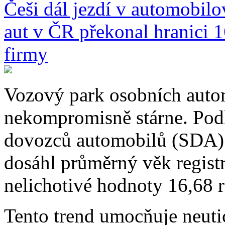
Češi dál jezdí v automobilo
aut v ČR překonal hranici 16
firmy
Vozový park osobních autom
nekompromisně stárne. Podl
dovozců automobilů (SDA) z
dosáhl průměrný věk regis
nelichotivé hodnoty 16,68 
Tento trend umocňuje neutic