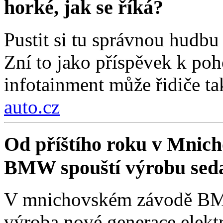
horké, jak se říká?
Pustit si tu správnou hudbu 
Zní to jako příspěvek k poh
infotainment může řidiče ta
auto.cz
Od příštího roku v Mnich
BMW spouští výrobu sed
V mnichovském závodě BMW
výroba nové generace elekt