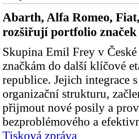
Abarth, Alfa Romeo, Fiat,
rozšiřují portfolio znače
Skupina Emil Frey v České
značkám do další klíčové e
republice. Jejich integrace 
organizační strukturu, začle
přijmout nové posily a prové
bezproblémového a efektivn
Tisková zpráva