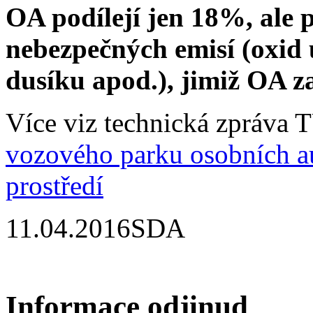
OA podílejí jen 18%, ale 
nebezpečných emisí (oxid 
dusíku apod.), jimiž OA z
Více viz technická zpráv
vozového parku osobních a
prostředí
11.04.2016
SDA
Informace odjinud