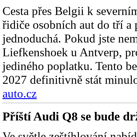
Cesta přes Belgii k severní
řidiče osobních aut do tří a
jednoduchá. Pokud jste nemí
Liefkenshoek u Antverp, pro
jediného poplatku. Tento be
2027 definitivně stát minulo
auto.cz
Příští Audi Q8 se bude d
Ve světle zeštíhlování nab