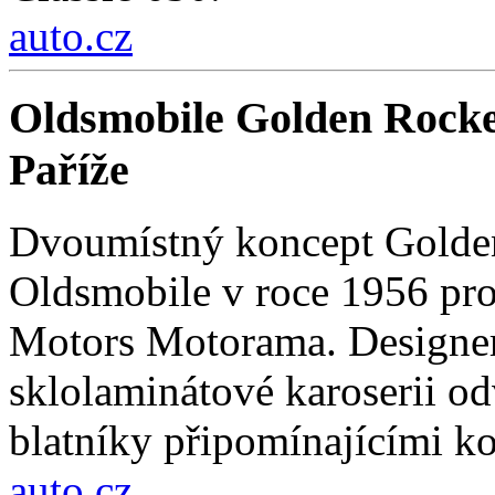
auto.cz
Oldsmobile Golden Rocke
Paříže
Dvoumístný koncept Golden
Oldsmobile v roce 1956 pro
Motors Motorama. Designer
sklolaminátové karoserii odv
blatníky připomínajícími k
auto.cz