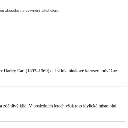
vou zkoušku na ovlivnění alkoholem
.
 Harley Earl (1893–1969) dal sklolaminátové karoserii odvážné
zdánlivý klid. V posledních letech však toto idylické místo plní