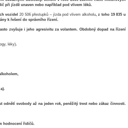
ič při jízdě unaven nebo například pod vlivem léků.
ých vozidel
20 506 přestupků – jízda pod vlivem alkoholu
, z toho 19 835 u
ány k řešení do správního řízení.
asto zvyšuje i jeho agresivitu za volantem. Obdobný dopad na řízení
ogy, léky)
.
 alkoholem,
a).
rest odnětí svobody až na jeden rok, peněžitý trest nebo zákaz činnosti.
m hodnocení řidičů.