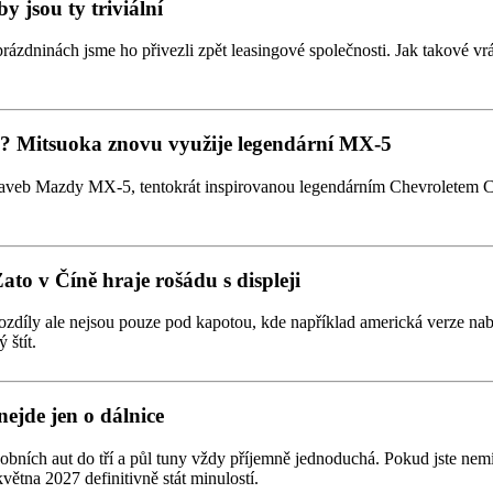
y jsou ty triviální
prázdninách jsme ho přivezli zpět leasingové společnosti. Jak takové vrá
tmi? Mitsuoka znovu využije legendární MX-5
taveb Mazdy MX-5, tentokrát inspirovanou legendárním Chevroletem Co
Zato v Číně hraje rošádu s displeji
zdíly ale nejsou pouze pod kapotou, kde například americká verze nabízí
 štít.
nejde jen o dálnice
obních aut do tří a půl tuny vždy příjemně jednoduchá. Pokud jste nemí
větna 2027 definitivně stát minulostí.