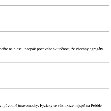
eňte na diesel, naopak pochvalte skutečnost, že všechny agregáty
byl původně tmavomodrý. Fyzicky se vůz ukáže nejspíš na Pebble