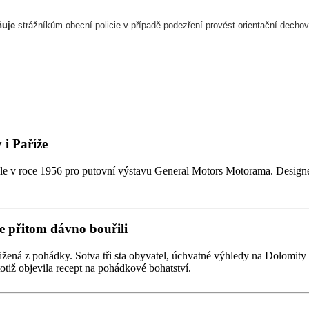
žňuje
strážníkům obecní policie v případě podezření provést orientační decho
i Paříže
 v roce 1956 pro putovní výstavu General Motors Motorama. Designer
e přitom dávno bouřili
žená z pohádky. Sotva tři sta obyvatel, úchvatné výhledy na Dolomity a 
totiž objevila recept na pohádkové bohatství.