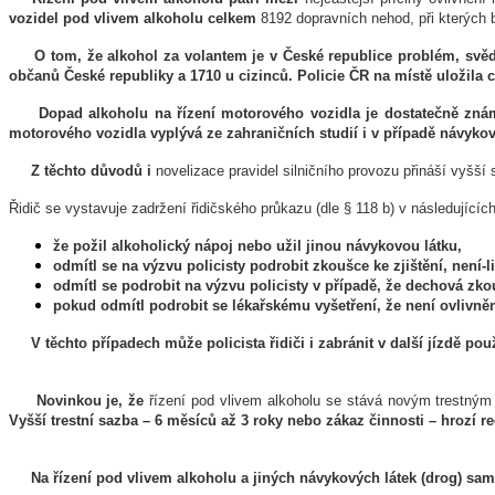
vozidel pod vlivem alkoholu celkem
8192 dopravních nehod, při kterých
O tom, že alkohol za volantem je v České republice problém, svědč
občanů České republiky a 1710 u cizinců. Policie ČR na místě uložila
Dopad alkoholu na řízení motorového vozidla je dostatečně znám
motorového vozidla vyplývá ze zahraničních studií i v případě návykov
Z těchto důvodů i
novelizace pravidel silničního provozu přináší vyšší 
Řidič se vystavuje zadržení řidičského průkazu (dle § 118 b) v následujícíc
že požil alkoholický nápoj nebo užil jinou návykovou látku,
odmítl se na výzvu policisty podrobit zkoušce ke zjištění, není-
odmítl se podrobit na výzvu policisty v případě, že dechová zkou
pokud odmítl podrobit se lékařskému vyšetření, že není ovlivně
V těchto případech může policista řidiči i zabránit v další jízdě pou
Novinkou je, že
řízení pod vlivem alkoholu se stává novým trestným
Vyšší trestní sazba – 6 měsíců až 3 roky nebo zákaz činnosti – hrozí
Na řízení pod vlivem alkoholu a jiných návykových látek (drog) s