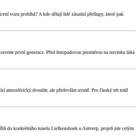
cení vozu probíhá? A kde dělají lidé zásadní přešlapy, které pak
rvette první generace. Před listopadovou premiérou na novinku láká
 atmosférický dvoulitr, ale především uvnitř. Pro čínský trh totiž
řili do konkrétního tunelu Liefkenshoek u Antverp, projeli jste celým