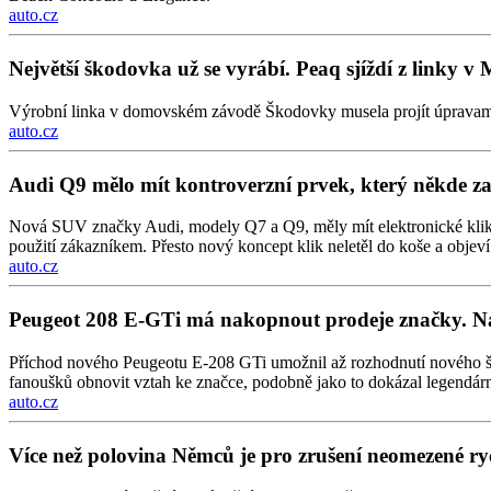
auto.cz
Největší škodovka už se vyrábí. Peaq sjíždí z linky v 
Výrobní linka v domovském závodě Škodovky musela projít úpravami, pr
auto.cz
Audi Q9 mělo mít kontroverzní prvek, který někde zak
Nová SUV značky Audi, modely Q7 a Q9, měly mít elektronické kliky „i
použití zákazníkem. Přesto nový koncept klik neletěl do koše a obj
auto.cz
Peugeot 208 E-GTi má nakopnout prodeje značky. Na
Příchod nového Peugeotu E-208 GTi umožnil až rozhodnutí nového šéf
fanoušků obnovit vztah ke značce, podobně jako to dokázal legendár
auto.cz
Více než polovina Němců je pro zrušení neomezené rych