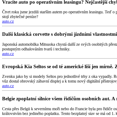
Vracíte auto po operativním leasingu? Nejčastější chyb
Čtvrt roku jsme jezdili starším autem po operativním leasingu. Teď o 
stojí zbytečné peníze?
auto.cz
Další klasická corvette s dobrými jízdními vlastnos
Japonská automobilka Mitsuoka chystá další ze svých osobitých přes
postupným odhalováním tvarů i techniky.
auto.cz
Evropská Kia Seltos se od té americké liší jen mírně. 
Zvenku jako by si modely Seltos pro jednotlivé trhy z oka vypadly. Ro
vůz dostal obrovský zábavní displej a k tomu nový digitální přístrojový
auto.cz
Belgie zpoplatní silnice všem řidičům osobních aut. A 
Cesta přes Belgii k severnímu moři nebo do Francie byla pro řidiče os
královstvím bez jediného poplatku. Tento bezplatný stav se má od 1. k