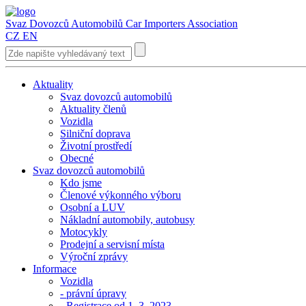
Svaz Dovozců Automobilů
Car Importers Association
CZ
EN
Aktuality
Svaz dovozců automobilů
Aktuality členů
Vozidla
Silniční doprava
Životní prostředí
Obecné
Svaz dovozců automobilů
Kdo jsme
Členové výkonného výboru
Osobní a LUV
Nákladní automobily, autobusy
Motocykly
Prodejní a servisní místa
Výroční zprávy
Informace
Vozidla
- právní úpravy
- Registrace od 1. 3. 2023