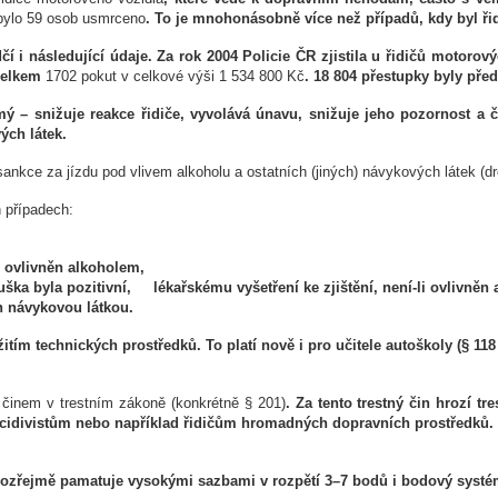
 bylo 59 osob usmrceno
. To je mnohonásobně více než případů, kdy byl řid
í i následující údaje. Za rok 2004 Policie ČR zjistila u řidičů motorov
 celkem
1702 pokut v celkové výši 1 534 800 Kč
. 18 804 přestupky byly před
ý – snižuje reakce řidiče, vyvolává únavu, snižuje jeho pozornost a č
ých látek.
sankce za jízdu pod vlivem alkoholu a ostatních (jiných) návykových látek (dr
h případech:
li ovlivněn alkoholem,
ška byla pozitivní,
lékařskému vyšetření ke zjištění, není-li ovlivněn
n návykovou látkou.
žitím technických prostředků. To platí nově i pro učitele autoškoly (§ 118 
 činem v trestním zákoně (konkrétně § 201)
. Za tento trestný čin hrozí t
 recidivistům nebo například řidičům hromadných dopravních prostředků.
amozřejmě pamatuje vysokými sazbami v rozpětí 3–7 bodů i bodový systé