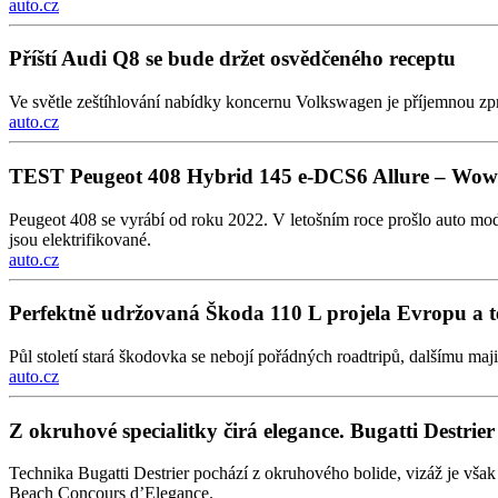
auto.cz
Příští Audi Q8 se bude držet osvědčeného receptu
Ve světle zeštíhlování nabídky koncernu Volkswagen je příjemnou zp
auto.cz
TEST Peugeot 408 Hybrid 145 e-DCS6 Allure – Wow 
Peugeot 408 se vyrábí od roku 2022. V letošním roce prošlo auto mod
jsou elektrifikované.
auto.cz
Perfektně udržovaná Škoda 110 L projela Evropu a 
Půl století stará škodovka se nebojí pořádných roadtripů, dalšímu maj
auto.cz
Z okruhové specialitky čirá elegance. Bugatti Destrier je
Technika Bugatti Destrier pochází z okruhového bolide, vizáž je vš
Beach Concours d’Elegance.