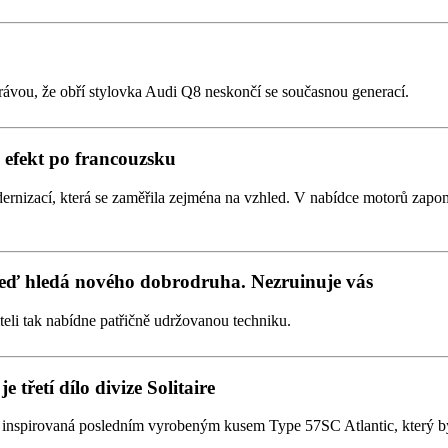
rávou, že obří stylovka Audi Q8 neskončí se současnou generací.
efekt po francouzsku
ernizací, která se zaměřila zejména na vzhled. V nabídce motorů zapom
teď hledá nového dobrodruha. Nezruinuje vás
iteli tak nabídne patřičně udržovanou techniku.
 třetí dílo divize Solitaire
ak inspirovaná posledním vyrobeným kusem Type 57SC Atlantic, který 