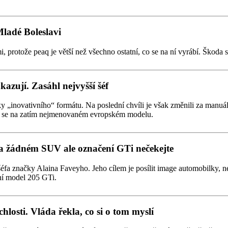
Mladé Boleslavi
otože peaq je větší než všechno ostatní, co se na ní vyrábí. Škoda si 
azují. Zasáhl nejvyšší šéf
novativního“ formátu. Na poslední chvíli je však změnili za manuální,
eví se na zatím nejmenovaném evropském modelu.
 žádném SUV ale označení GTi nečekejte
a značky Alaina Faveyho. Jeho cílem je posílit image automobilky, n
ní model 205 GTi.
losti. Vláda řekla, co si o tom myslí