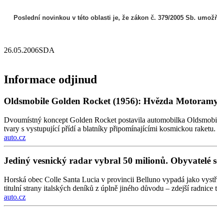
Poslední novinkou v této oblasti je, že zákon č. 379/2005 Sb. umo
26.05.2006
SDA
Informace odjinud
Oldsmobile Golden Rocket (1956): Hvězda Motoramy 
Dvoumístný koncept Golden Rocket postavila automobilka Oldsmobile
tvary s vystupující přídí a blatníky připomínajícími kosmickou raketu.
auto.cz
Jediný vesnický radar vybral 50 milionů. Obyvatelé s
Horská obec Colle Santa Lucia v provincii Belluno vypadá jako vystři
titulní strany italských deníků z úplně jiného důvodu – zdejší radnice 
auto.cz