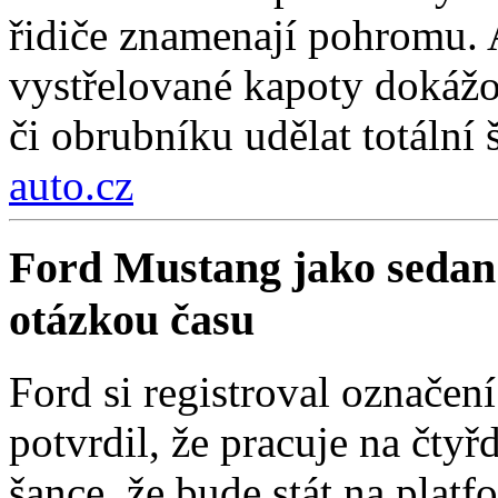
řidiče znamenají pohromu. 
vystřelované kapoty dokážou
či obrubníku udělat totální 
auto.cz
Ford Mustang jako sedan
otázkou času
Ford si registroval označe
potvrdil, že pracuje na čty
šance, že bude stát na pla