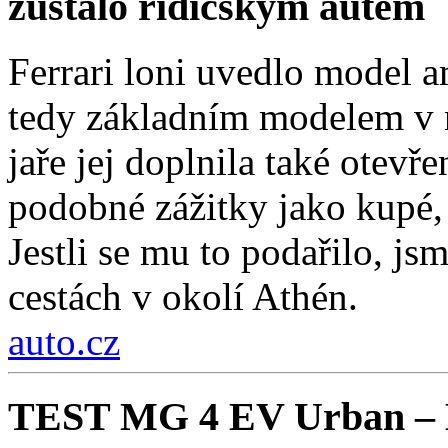
zůstalo řidičským autem
Ferrari loni uvedlo model a
tedy základním modelem v n
jaře jej doplnila také otev
podobné zážitky jako kupé, 
Jestli se mu to podařilo, js
cestách v okolí Athén.
auto.cz
TEST MG 4 EV Urban – Ko