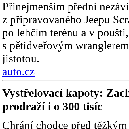
Přinejmenším přední nezávi
z připravovaného Jeepu Scr
po lehčím terénu a v poušti,
s pětidveřovým wranglerem.
jistotou.
auto.cz
Vystřelovací kapoty: Zach
prodraží i o 300 tisíc
Chrání chodce před těžkým 