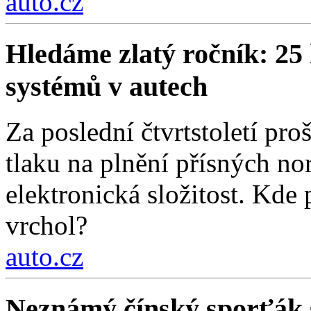
auto.cz
Hledáme zlatý ročník: 25 
systémů v autech
Za poslední čtvrtstoletí pr
tlaku na plnění přísných nor
elektronická složitost. Kde
vrchol?
auto.cz
Neznámý čínský sporťák sl