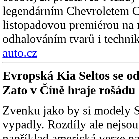
legendárním Chevroletem Co
listopadovou premiérou na
odhalováním tvarů i technik
auto.cz
Evropská Kia Seltos se od 
Zato v Číně hraje rošádu s
Zvenku jako by si modely Se
vypadly. Rozdíly ale nejso
například americká verze na