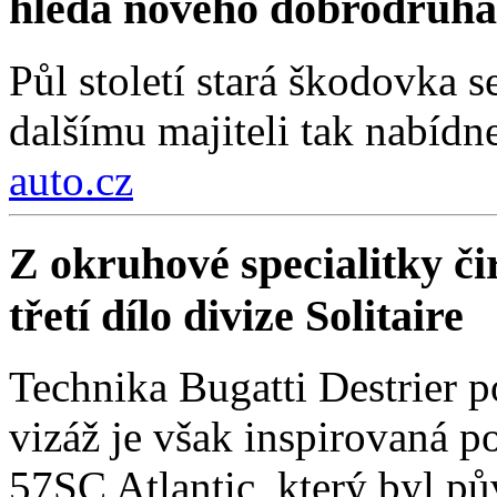
hledá nového dobrodruha
Půl století stará škodovka 
dalšímu majiteli tak nabídn
auto.cz
Z okruhové specialitky čir
třetí dílo divize Solitaire
Technika Bugatti Destrier 
vizáž je však inspirovaná
57SC Atlantic, který byl 