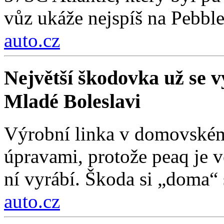
vůz ukáže nejspíš na Pebbl
auto.cz
Největší škodovka už se vy
Mladé Boleslavi
Výrobní linka v domovském
úpravami, protože peaq je vě
ní vyrábí. Škoda si „doma“ s
auto.cz