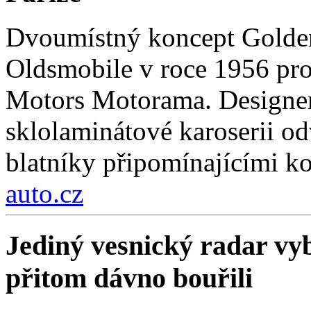
Dvoumístný koncept Golden
Oldsmobile v roce 1956 pro
Motors Motorama. Designer
sklolaminátové karoserii odv
blatníky připomínajícími k
auto.cz
Jediný vesnický radar vyb
přitom dávno bouřili