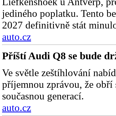
Liefkenshoek u Antverp, pro
jediného poplatku. Tento be
2027 definitivně stát minulo
auto.cz
Příští Audi Q8 se bude d
Ve světle zeštíhlování nab
příjemnou zprávou, že obří
současnou generací.
auto.cz