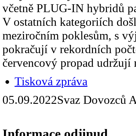
včetně PLUG-IN hybridů p
V ostatních kategoriích doš
meziročním poklesům, s vý
pokračují v rekordních počt
červencový propad udržují m
Tisková zpráva
05.09.2022
Svaz Dovozců A
Informace odjinud