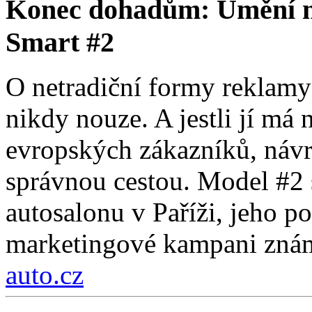
Konec dohadům: Umění na
Smart #2
O netradiční formy reklam
nikdy nouze. A jestli jí má 
evropských zákazníků, návra
správnou cestou. Model #2 s
autosalonu v Paříži, jeho p
marketingové kampani zná
auto.cz