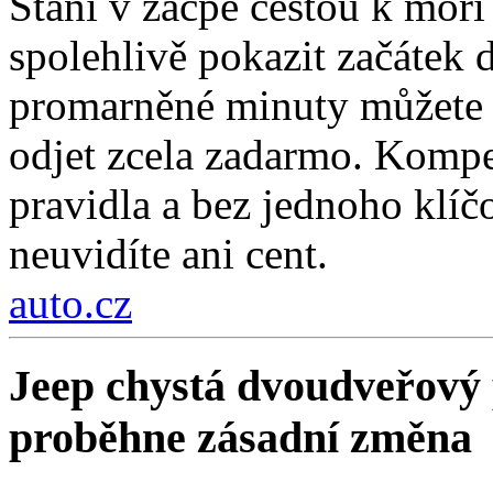
Stání v zácpě cestou k moři
spolehlivě pokazit začátek d
promarněné minuty můžete z
odjet zcela zadarmo. Kompe
pravidla a bez jednoho klí
neuvidíte ani cent.
auto.cz
Jeep chystá dvoudveřový 
proběhne zásadní změna