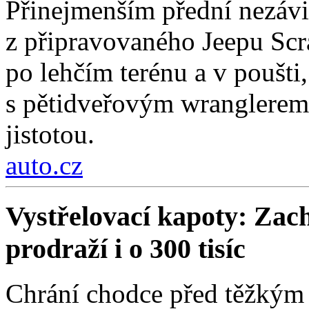
Přinejmenším přední nezávi
z připravovaného Jeepu Scr
po lehčím terénu a v poušti,
s pětidveřovým wranglerem.
jistotou.
auto.cz
Vystřelovací kapoty: Zach
prodraží i o 300 tisíc
Chrání chodce před těžkým 