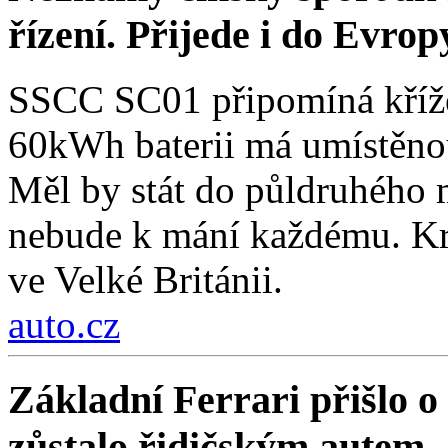
řízení. Přijede i do Evrop
SSCC SC01 připomíná křížen
60kWh baterii má umístěnou
Měl by stát do půldruhého 
nebude k mání každému. Kro
ve Velké Británii.
auto.cz
Základní Ferrari přišlo o 
zůstalo řidičským autem