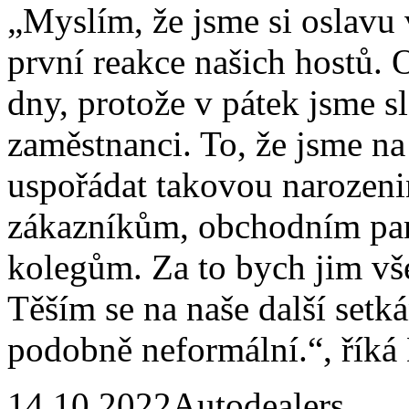
„Myslím, že jsme si oslavu v
první reakce našich hostů. 
dny, protože v pátek jsme sl
zaměstnanci. To, že jsme na
uspořádat takovou narozeni
zákazníkům, obchodním par
kolegům. Za to bych jim vš
Těším se na naše další setká
podobně neformální.“, říká
14.10.2022
Autodealers