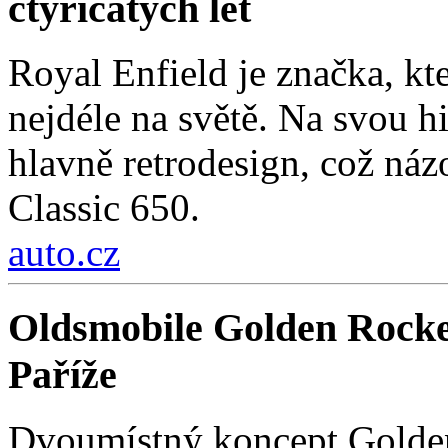
čtyřicátých let
Royal Enfield je značka, kt
nejdéle na světě. Na svou hi
hlavně retrodesign, což ná
Classic 650.
auto.cz
Oldsmobile Golden Rocke
Paříže
Dvoumístný koncept Golden