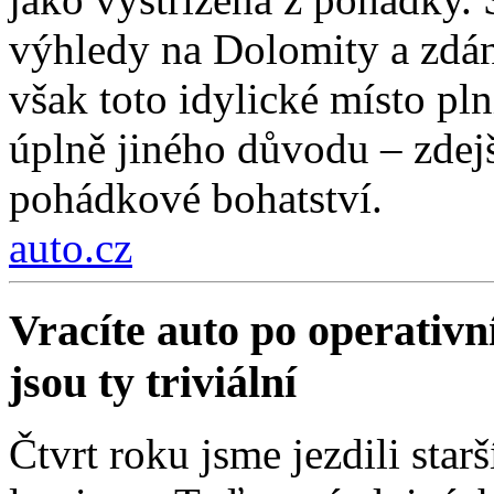
výhledy na Dolomity a zdánl
však toto idylické místo pln
úplně jiného důvodu – zdejší
pohádkové bohatství.
auto.cz
Vracíte auto po operativn
jsou ty triviální
Čtvrt roku jsme jezdili sta