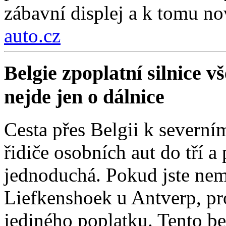
zábavní displej a k tomu nov
auto.cz
Belgie zpoplatní silnice 
nejde jen o dálnice
Cesta přes Belgii k severní
řidiče osobních aut do tří a
jednoduchá. Pokud jste nemí
Liefkenshoek u Antverp, pro
jediného poplatku. Tento be