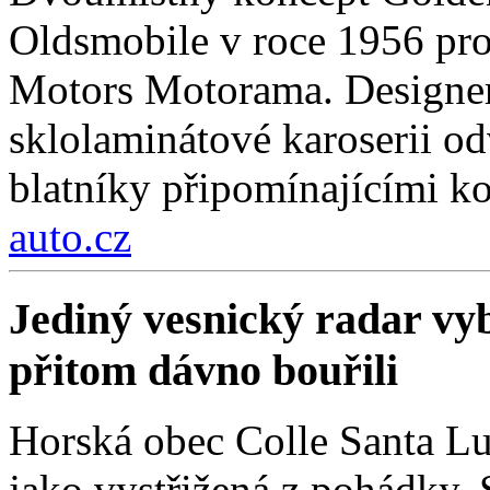
Oldsmobile v roce 1956 pro
Motors Motorama. Designer
sklolaminátové karoserii odv
blatníky připomínajícími k
auto.cz
Jediný vesnický radar vyb
přitom dávno bouřili
Horská obec Colle Santa Lu
jako vystřižená z pohádky. S