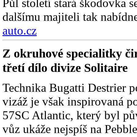
Půl století stará škodovka 
dalšímu majiteli tak nabídn
auto.cz
Z okruhové specialitky čir
třetí dílo divize Solitaire
Technika Bugatti Destrier 
vizáž je však inspirovaná
57SC Atlantic, který byl 
vůz ukáže nejspíš na Pebbl