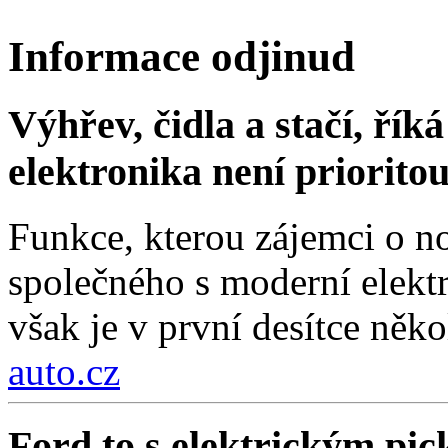
Informace odjinud
Výhřev, čidla a stačí, ří
elektronika není priorito
Funkce, kterou zájemci o no
společného s moderní elektr
však je v první desítce něko
auto.cz
Ford to s elektrickým pi