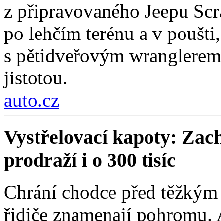
z připravovaného Jeepu Scr
po lehčím terénu a v poušti,
s pětidveřovým wranglerem.
jistotou.
auto.cz
Vystřelovací kapoty: Zach
prodraží i o 300 tisíc
Chrání chodce před těžkým 
řidiče znamenají pohromu. 