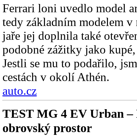
Ferrari loni uvedlo model a
tedy základním modelem v n
jaře jej doplnila také otev
podobné zážitky jako kupé, 
Jestli se mu to podařilo, js
cestách v okolí Athén.
auto.cz
TEST MG 4 EV Urban – Ko
obrovský prostor