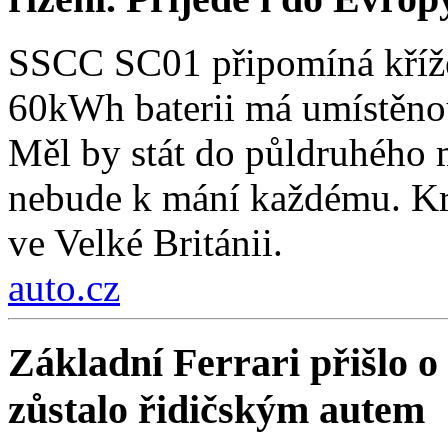
SSCC SC01 připomíná křížen
60kWh baterii má umístěnou
Měl by stát do půldruhého 
nebude k mání každému. Kro
ve Velké Británii.
auto.cz
Základní Ferrari přišlo o 
zůstalo řidičským autem