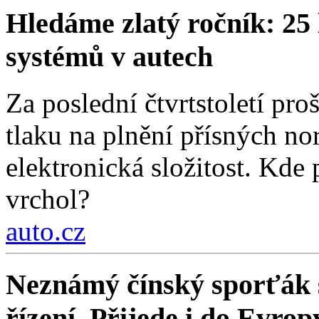
Hledáme zlatý ročník: 25 
systémů v autech
Za poslední čtvrtstoletí pr
tlaku na plnění přísných nor
elektronická složitost. Kde
vrchol?
auto.cz
Neznámý čínský sporťák sl
řízení. Přijede i do Evrop