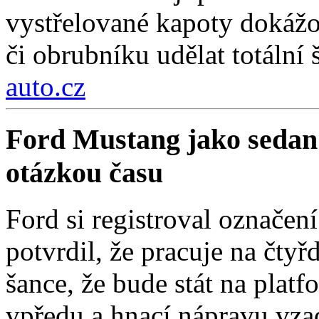
vystřelované kapoty dokážou
či obrubníku udělat totální 
auto.cz
Ford Mustang jako sedan
otázkou času
Ford si registroval označe
potvrdil, že pracuje na čty
šance, že bude stát na pla
vpředu a hnací nápravu vza