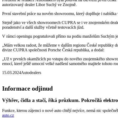
autorizovaný dealer Libor Suchý ve Znojmě.
První stavební práce na novém showroomu, který doplňuje i nabídka 
Stejně jako ve všech showroomech CUPRA se i ve znojemském dealerst
poradenství a další služby včetně testovacích jízd.
V rámci openingu pogratulovali přímo na podiu manželům Suchým jedn
„Mám velkou radost, že můžeme v dalším regionu České republiky do
divize CUPRA společnosti Porsche Česká republika, a dodal:
„Už v prvních okamžicích po vstupu do nového znojemského showro
emocí, které ještě umocní velké nadšení samotného majitele tohoto ro
15.03.2024
Autodealers
Informace odjinud
Výhřev, čidla a stačí, říká průzkum. Pokročilá elektr
Funkce, kterou zájemci o nové auto chtějí nejvíce, nemá nic společnéh
auto.cz