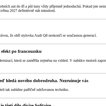
obních aut do tří a půl tuny vždy příjemně jednoduchá. Pokud jste nemí
větna 2027 definitivně stát minulostí.
rávou, že obří stylovka Audi Q8 neskončí se současnou generací.
efekt po francouzsku
ernizací, která se zaměřila zejména na vzhled. V nabídce motorů zapom
teď hledá nového dobrodruha. Nezruinuje vás
iteli tak nabídne patřičně udržovanou techniku.
 třetí dílo divize Solitaire