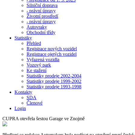
Silniční doprava
- právní úpravy
Životní prostředí
- právní úpravy
Autovraky
Obchodní třídy
Statistiky
Přehled
Registrace nových vozidel
Registrace ojetých vozidel
Vyřazená vozidla
Vozový park
Ke stažení
Statistiky prodeje 2002-2004
Statistiky prodeje 1999-2002
Statistiky prodeje 1993-1998
Kontakty
SDA
Členové
Login
CUPRA otevřela šestou Garage ve Znojmě
Předloni se redakce Automakers byla podívat na otevření první české 