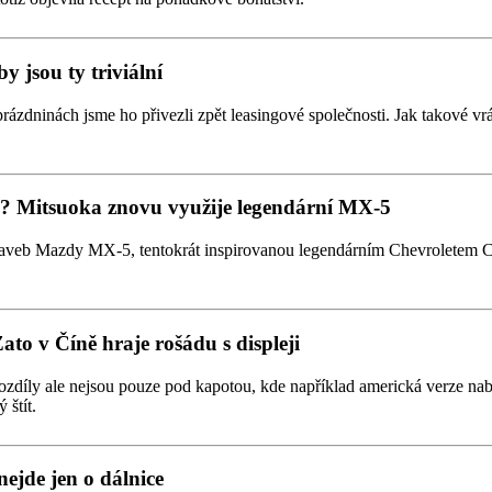
y jsou ty triviální
prázdninách jsme ho přivezli zpět leasingové společnosti. Jak takové vrá
tmi? Mitsuoka znovu využije legendární MX-5
taveb Mazdy MX-5, tentokrát inspirovanou legendárním Chevroletem Co
Zato v Číně hraje rošádu s displeji
zdíly ale nejsou pouze pod kapotou, kde například americká verze nabízí
 štít.
nejde jen o dálnice