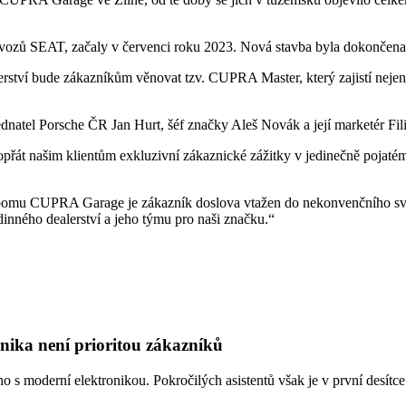
vozů SEAT, začaly v červenci roku 2023. Nová stavba byla dokončena 
ví bude zákazníkům věnovat tzv. CUPRA Master, který zajistí nejen e
atel Porsche ČR Jan Hurt, šéf značky Aleš Novák a její marketér Filip
přát našim klientům exkluzivní zákaznické zážitky v jedinečně poja
omu CUPRA Garage je zákazník doslova vtažen do nekonvenčního svět
dinného dealerství a jeho týmu pro naši značku.“
onika není prioritou zákazníků
o s moderní elektronikou. Pokročilých asistentů však je v první desítce