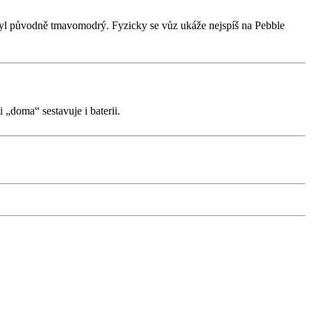
byl původně tmavomodrý. Fyzicky se vůz ukáže nejspíš na Pebble
„doma“ sestavuje i baterii.