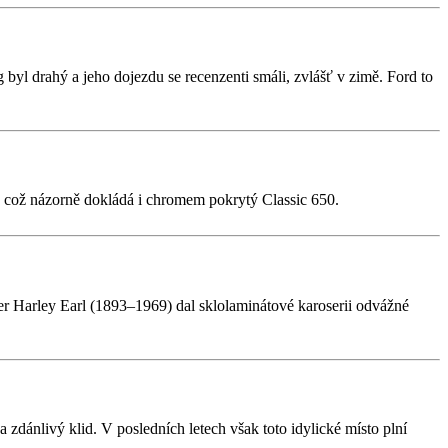
 byl drahý a jeho dojezdu se recenzenti smáli, zvlášť v zimě. Ford to
gn, což názorně dokládá i chromem pokrytý Classic 650.
 Harley Earl (1893–1969) dal sklolaminátové karoserii odvážné
zdánlivý klid. V posledních letech však toto idylické místo plní