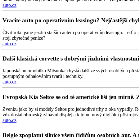
auto.cz
Vracíte auto po operativním leasingu? Nejčastější chyb
Čtvrt roku jsme jezdili starším autem po operativním leasingu. Teď o 
stojí zbytečné peníze?
auto.cz
Další klasická corvette s dobrými jízdními vlastnos
Japonská automobilka Mitsuoka chystá další ze svých osobitých přes
postupným odhalováním tvarů i techniky.
auto.cz
Evropská Kia Seltos se od té americké liší jen mírně. 
Zvenku jako by si modely Seltos pro jednotlivé trhy z oka vypadly. Ro
vůz dostal obrovský zábavní displej a k tomu nový digitální přístrojový
auto.cz
Belgie zpoplatní silnice všem řidičům osobních aut. A 