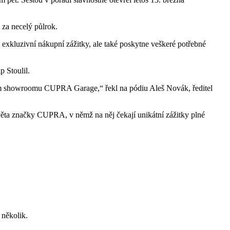
za necelý půlrok.
xkluzivní nákupní zážitky, ale také poskytne veškeré potřebné
 Stoulil.
tém showroomu CUPRA Garage,“ řekl na pódiu Aleš Novák, ředitel
a značky CUPRA, v němž na něj čekají unikátní zážitky plné
 několik.