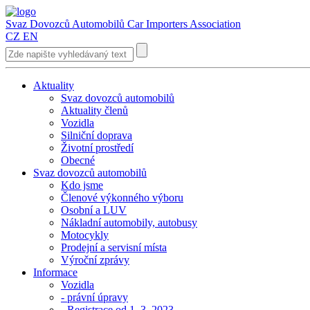
Svaz Dovozců Automobilů
Car Importers Association
CZ
EN
Aktuality
Svaz dovozců automobilů
Aktuality členů
Vozidla
Silniční doprava
Životní prostředí
Obecné
Svaz dovozců automobilů
Kdo jsme
Členové výkonného výboru
Osobní a LUV
Nákladní automobily, autobusy
Motocykly
Prodejní a servisní místa
Výroční zprávy
Informace
Vozidla
- právní úpravy
- Registrace od 1. 3. 2023