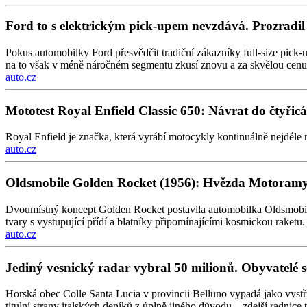
Ford to s elektrickým pick-upem nevzdává. Prozradil
Pokus automobilky Ford přesvědčit tradiční zákazníky full-size pick-u
na to však v méně náročném segmentu zkusí znovu a za skvělou cenu
auto.cz
Mototest Royal Enfield Classic 650: Návrat do čtyřicá
Royal Enfield je značka, která vyrábí motocykly kontinuálně nejdéle 
auto.cz
Oldsmobile Golden Rocket (1956): Hvězda Motoramy 
Dvoumístný koncept Golden Rocket postavila automobilka Oldsmobile
tvary s vystupující přídí a blatníky připomínajícími kosmickou raketu.
auto.cz
Jediný vesnický radar vybral 50 milionů. Obyvatelé s
Horská obec Colle Santa Lucia v provincii Belluno vypadá jako vystři
titulní strany italských deníků z úplně jiného důvodu – zdejší radnice 