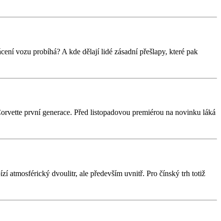
cení vozu probíhá? A kde dělají lidé zásadní přešlapy, které pak
rvette první generace. Před listopadovou premiérou na novinku láká
 atmosférický dvoulitr, ale především uvnitř. Pro čínský trh totiž