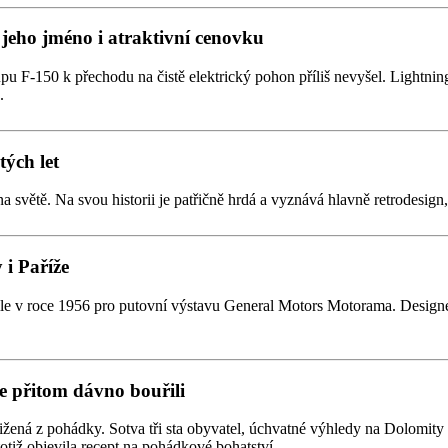
 jeho jméno i atraktivní cenovku
pu F-150 k přechodu na čistě elektrický pohon příliš nevyšel. Lightning
.
tých let
na světě. Na svou historii je patřičně hrdá a vyznává hlavně retrodesi
i Paříže
 v roce 1956 pro putovní výstavu General Motors Motorama. Designer
e přitom dávno bouřili
žená z pohádky. Sotva tři sta obyvatel, úchvatné výhledy na Dolomity a 
totiž objevila recept na pohádkové bohatství.