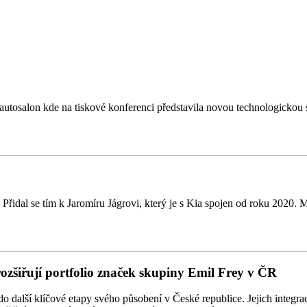
tosalon kde na tiskové konferenci představila novou technologickou st
řidal se tím k Jaromíru Jágrovi, který je s Kia spojen od roku 2020. 
rozšiřují portfolio značek skupiny Emil Frey v ČR
alší klíčové etapy svého působení v České republice. Jejich integrace