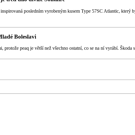
ak inspirovaná posledním vyrobeným kusem Type 57SC Atlantic, který 
Mladé Boleslavi
otože peaq je větší než všechno ostatní, co se na ní vyrábí. Škoda si 