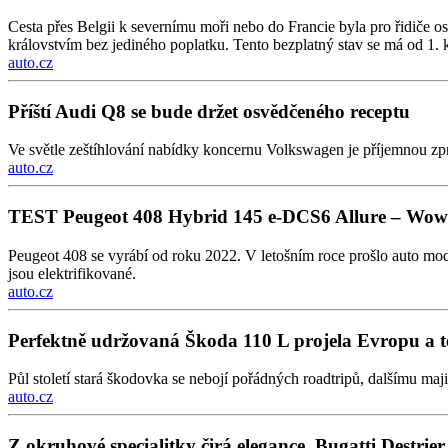
Cesta přes Belgii k severnímu moři nebo do Francie byla pro řidiče os
královstvím bez jediného poplatku. Tento bezplatný stav se má od 1. k
auto.cz
Příští Audi Q8 se bude držet osvědčeného receptu
Ve světle zeštíhlování nabídky koncernu Volkswagen je příjemnou zp
auto.cz
TEST Peugeot 408 Hybrid 145 e-DCS6 Allure – Wow 
Peugeot 408 se vyrábí od roku 2022. V letošním roce prošlo auto mod
jsou elektrifikované.
auto.cz
Perfektně udržovaná Škoda 110 L projela Evropu a 
Půl století stará škodovka se nebojí pořádných roadtripů, dalšímu maj
auto.cz
Z okruhové specialitky čirá elegance. Bugatti Destrier je